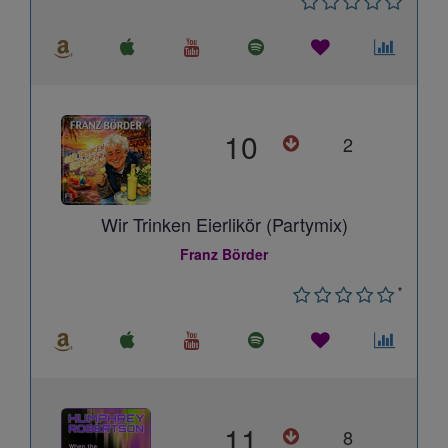
10
2
Wir Trinken Eierlikör (Partymix)
Franz Börder
*
11
8