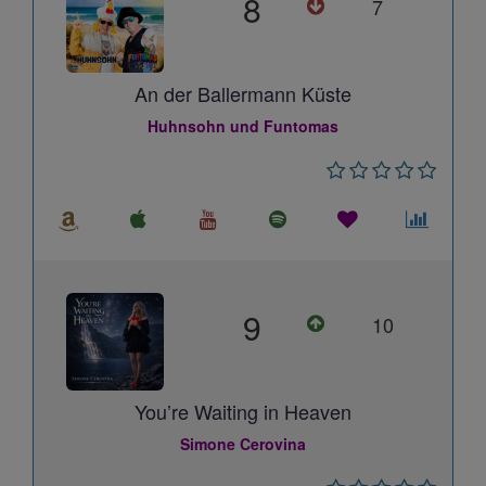
8
7
An der Ballermann Küste
Huhnsohn und Funtomas
9
10
You’re Waiting in Heaven
Simone Cerovina