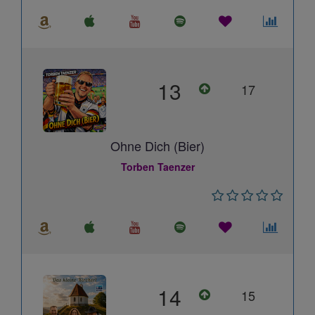
13
17
Ohne Dich (Bier)
Torben Taenzer
14
15