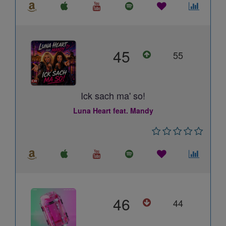
45
55
Ick sach ma' so!
Luna Heart feat. Mandy
46
44