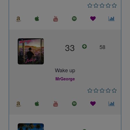
33
58
Wake up
MrGeorge