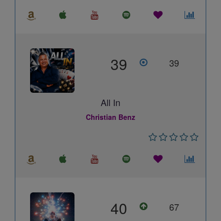
39
39
All In
Christian Benz
40
67