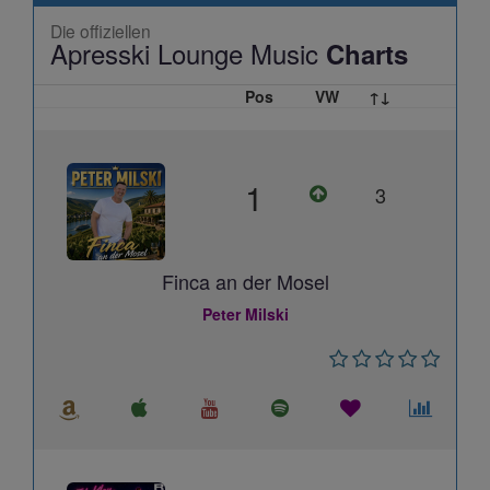
Die offiziellen
Apresski Lounge Music
Charts
Pos
VW
↑↓
1
3
Finca an der Mosel
Peter Milski