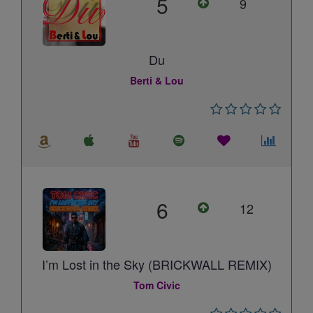
5
9
Du
Berti & Lou
6
12
I’m Lost in the Sky (BRICKWALL REMIX)
Tom Civic