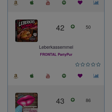
42
50
Leberkassemmel
FRONTAL PartyPur
43
86