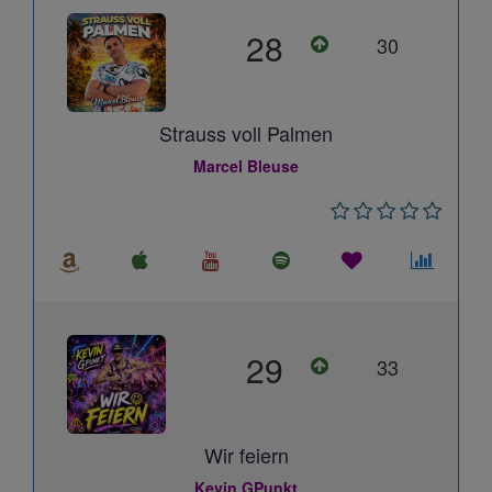
28
30
Strauss voll Palmen
Marcel Bleuse
29
33
Wir feiern
Kevin GPunkt