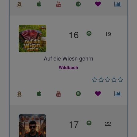
16
19
Auf die Wiesn geh´n
Wildbach
17
22