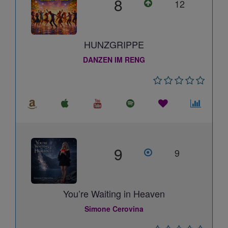
8
12
HUNZGRIPPE
DANZEN IM RENG
9
9
You’re Waiting in Heaven
Simone Cerovina