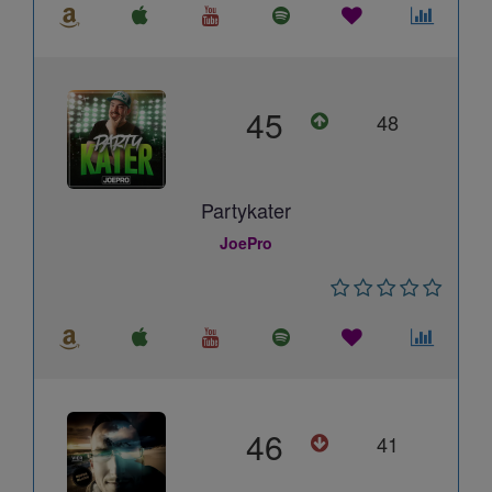
45
48
Partykater
JoePro
46
41