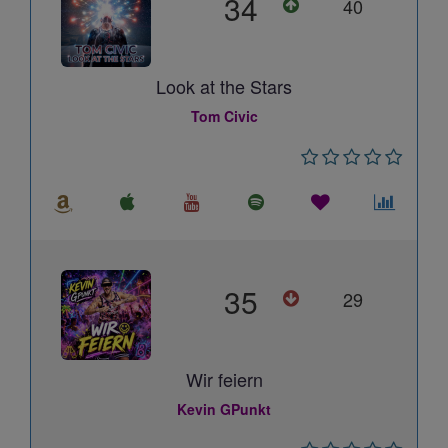
34
40
Look at the Stars
Tom Civic
35
29
Wir feiern
Kevin GPunkt