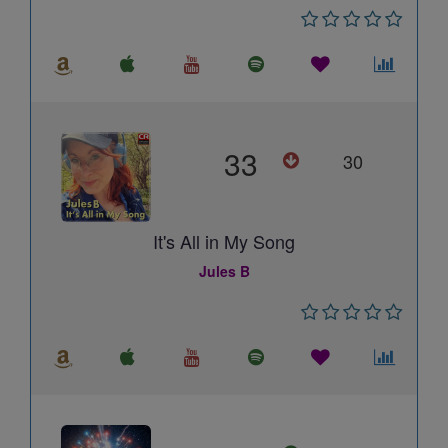
33
30
It's All in My Song
Jules B