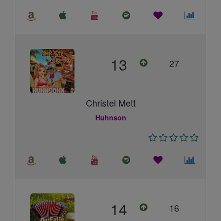
13
27
Christel Mett
Huhnson
14
16