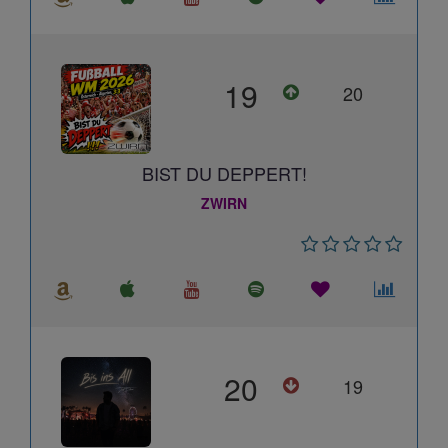
19
20
BIST DU DEPPERT!
ZWIRN
20
19