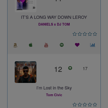
IT’S A LONG WAY DOWN LEROY
DANIELS x DJ TOM
12
17
I’m Lost in the Sky
Tom Civic