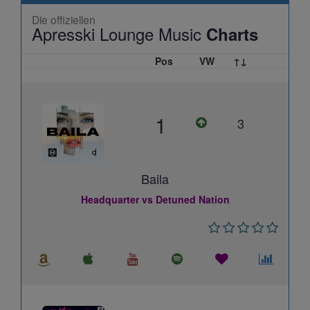
Die offiziellen
Apresski Lounge Music
Charts
Pos
VW
↑↓
1
3
Baila
Headquarter vs Detuned Nation