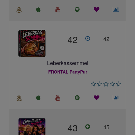
42
42
Leberkassemmel
FRONTAL PartyPur
43
45