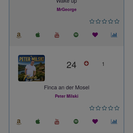
Wake up
MrGeorge
24
1
Finca an der Mosel
Peter Milski