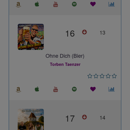
16
13
Ohne Dich (Bier)
Torben Taenzer
17
14