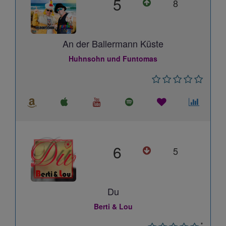
5
8
An der Ballermann Küste
Huhnsohn und Funtomas
6
5
Du
Berti & Lou
*