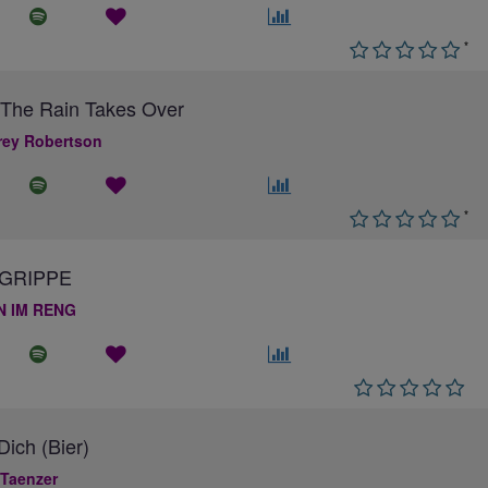
*
The Rain Takes Over
ey Robertson
*
GRIPPE
N IM RENG
ich (Bier)
 Taenzer