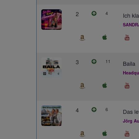
2
4
Ich kl
SANDR
3
11
Baila
Headqua
4
6
Das le
Jörg Au