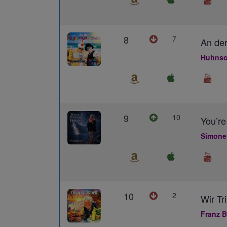
8
7
An der
Huhnso
9
10
You’re
Simone
10
2
Wir Tr
Franz B