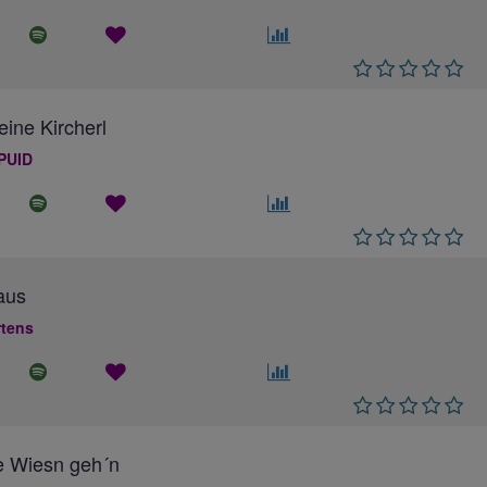
eine Kircherl
PUID
aus
rtens
e Wiesn geh´n