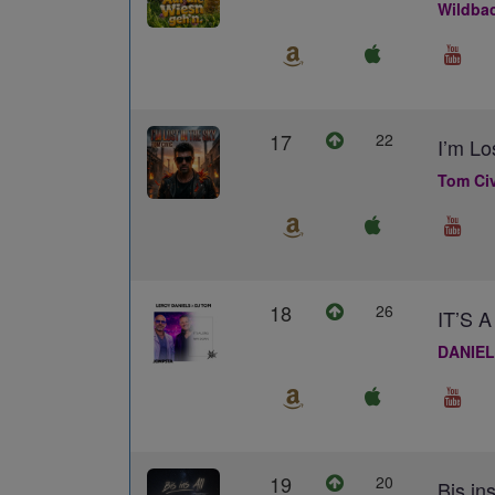
Wildba
17
22
I’m Lo
Tom Civ
18
26
IT’S
DANIEL
19
20
Bis ins