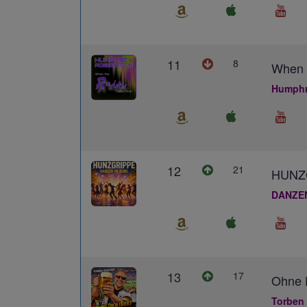
11
8
When 
Humphr
12
21
HUNZ
DANZE
13
17
Ohne D
Torben