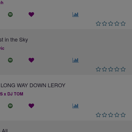
ch
st in the Sky
ic
 A LONG WAY DOWN LEROY
S x DJ TOM
 All