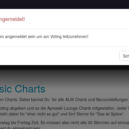
Angemeldet!
en angemeldet sein um am Voting teilzunehmen!
Sch
stellungen
Playlisten
ALM Radio
Veranstaltungen
DJ 
sic Charts
n Charts. Dabei kannst Du für alle ALM Charts und Neuvorstellungen
ting abgeben und so die Apresski Lounge Charts mitgestalten. Jeder
eht dabei für "eher nicht so gut" und fünf Sterne für "Das ist Spitze".
tag bis Freitag Zeit. Es müssen also nicht alle 30 Stimmen auf einma
t du eingeloggt sein.