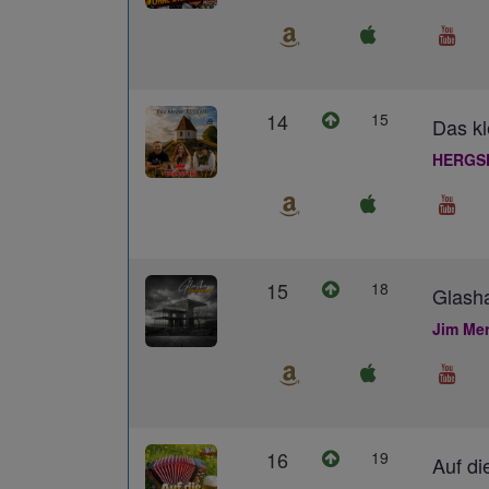
14
15
Das kl
HERGS
15
18
Glash
Jim Me
16
19
Auf di