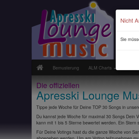
Nicht 
Sie müss
Bemusterung
ALM Charts
Neuvor
Die offiziellen
Apresski Lounge Mu
Tippe jede Woche für Deine TOP 30 Songs in unsere
Du kannst jede Woche für maximal 30 Songs Dein Vo
kann mit 1 bis 5 Sterne bewertet werden. Ein Stern st
Für Deine Votings hast du die ganze Woche von Sams
abgegeben werden. Um am Voting teilzunehmen muss