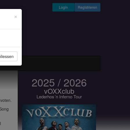
Login
Registrieren
×
liessen
und Musiker
2025 / 2026
vOXXclub
Lederhos´n Inferno Tour
 voten.
 Song
l