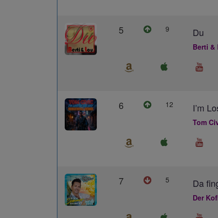
5
9
Du
Berti &
6
12
I’m L
Tom Civ
7
5
Da fin
Der Kof