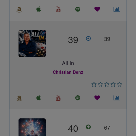
39
39
All In
Christian Benz
40
67