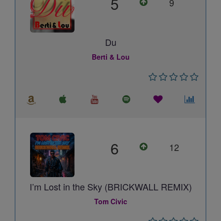
5
9
Du
Berti & Lou
6
12
I’m Lost in the Sky (BRICKWALL REMIX)
Tom Civic