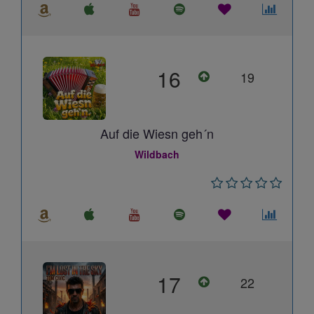
16
19
Auf die Wiesn geh´n
Wildbach
17
22