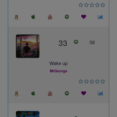
33
58
Wake up
MrGeorge