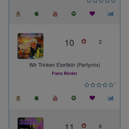
10
2
Wir Trinken Eierlikör (Partymix)
Franz Börder
*
11
8