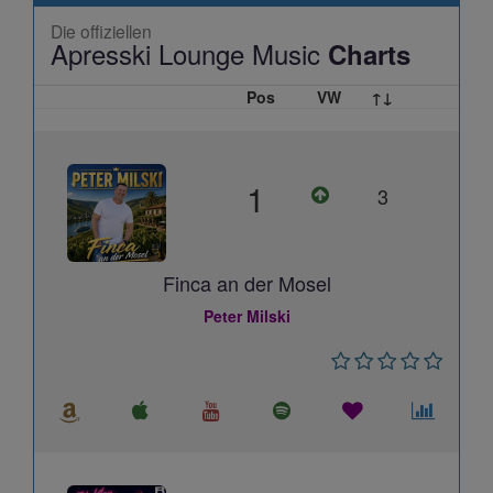
Die offiziellen
Apresski Lounge Music
Charts
Pos
VW
↑↓
1
3
Finca an der Mosel
Peter Milski