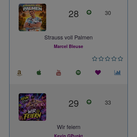
28
30
Strauss voll Palmen
Marcel Bleuse
29
33
Wir feiern
Kevin GPunkt