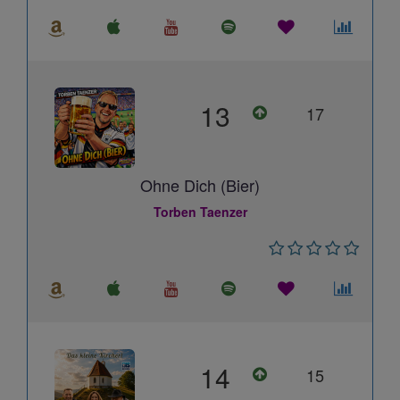
13
17
Ohne Dich (Bier)
Torben Taenzer
14
15