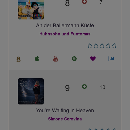
8
7
An der Ballermann Küste
Huhnsohn und Funtomas
9
10
You’re Waiting in Heaven
Simone Cerovina