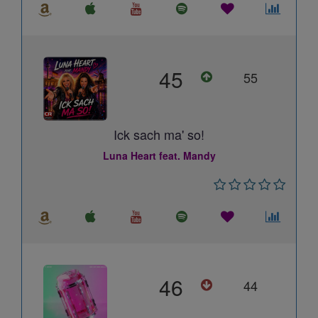
45
55
Ick sach ma' so!
Luna Heart feat. Mandy
46
44