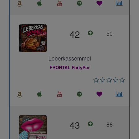
42
50
Leberkassemmel
FRONTAL PartyPur
43
86