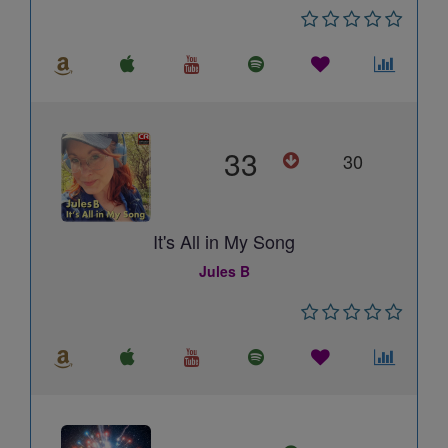
33
30
It's All in My Song
Jules B