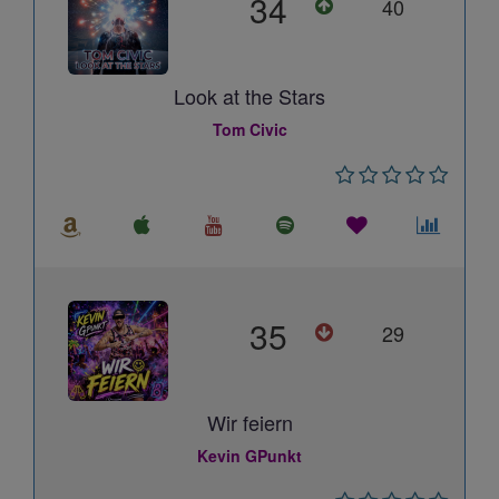
34
40
Look at the Stars
Tom Civic
35
29
Wir feiern
Kevin GPunkt