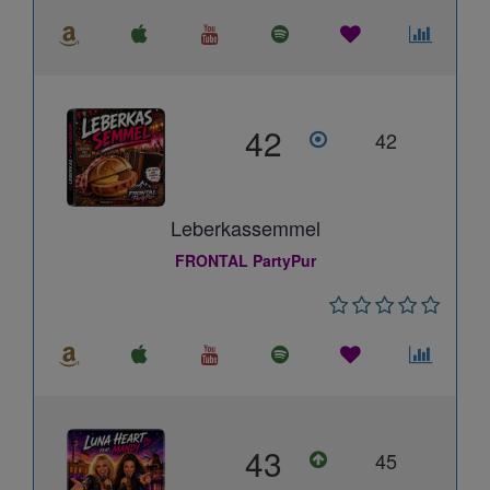
42
42
Leberkassemmel
FRONTAL PartyPur
43
45