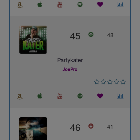
45
48
Partykater
JoePro
46
41