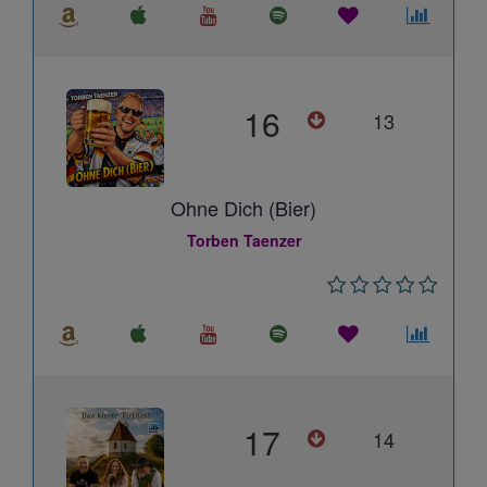
16
13
Ohne Dich (Bier)
Torben Taenzer
17
14