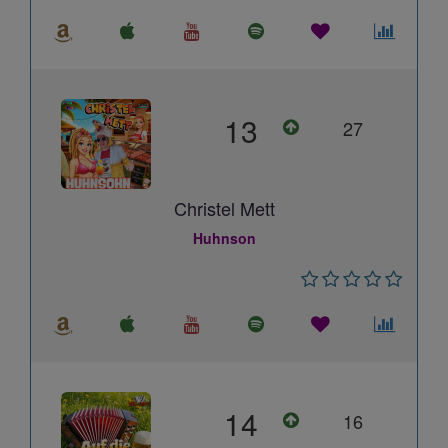
13
27
Christel Mett
Huhnson
14
16