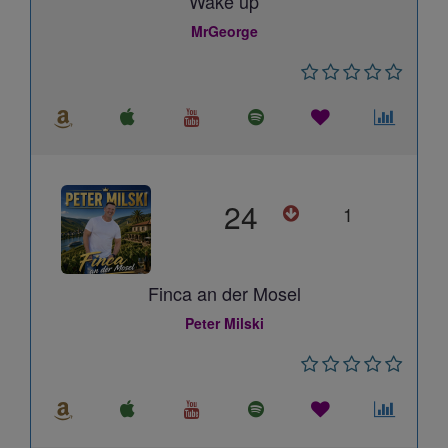
Wake up
MrGeorge
24
1
Finca an der Mosel
Peter Milski