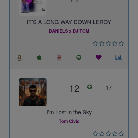
IT’S A LONG WAY DOWN LEROY
DANIELS x DJ TOM
12
17
I’m Lost in the Sky
Tom Civic