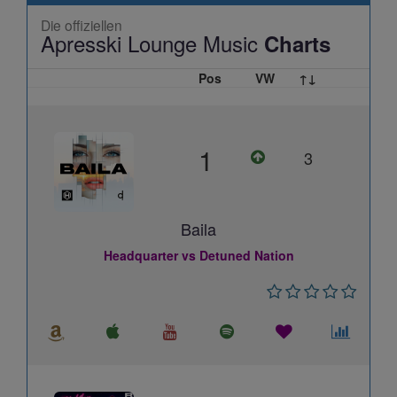
Die offiziellen
Apresski Lounge Music
Charts
Pos
VW
↑↓
1
3
Baila
Headquarter vs Detuned Nation