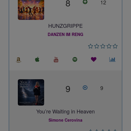
8
12
HUNZGRIPPE
DANZEN IM RENG
9
9
You’re Waiting in Heaven
Simone Cerovina