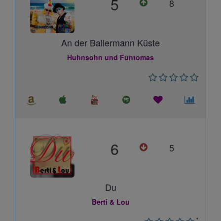
5
8
An der Ballermann Küste
Huhnsohn und Funtomas
6
5
Du
Berti & Lou
*