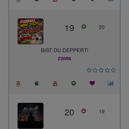
19
20
BIST DU DEPPERT!
ZWIRN
20
19