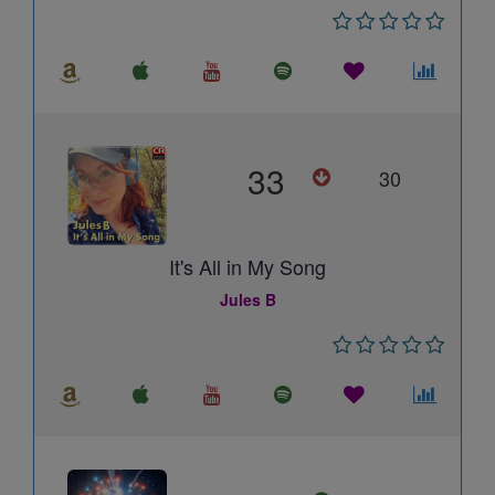
33
30
It's All in My Song
Jules B