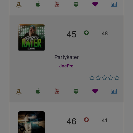
45
48
Partykater
JoePro
46
41