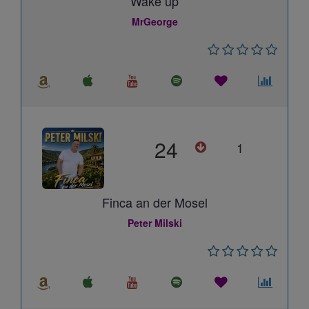
Wake up
MrGeorge
24
1
Finca an der Mosel
Peter Milski