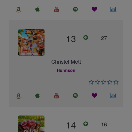
13
27
Christel Mett
Huhnson
14
16