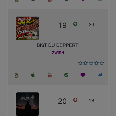
19
20
BIST DU DEPPERT!
ZWIRN
20
19