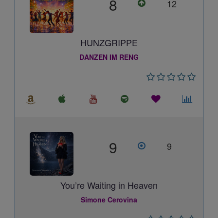
8
12
HUNZGRIPPE
DANZEN IM RENG
9
9
You’re Waiting in Heaven
Simone Cerovina