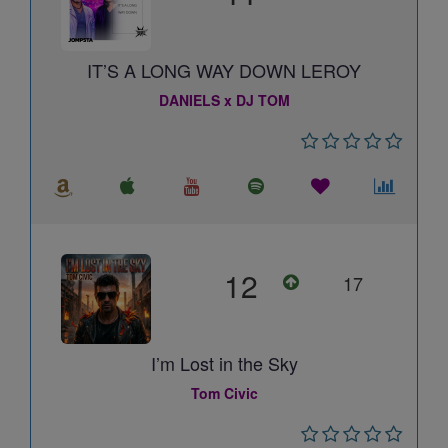
IT’S A LONG WAY DOWN LEROY
DANIELS x DJ TOM
12
17
I’m Lost in the Sky
Tom Civic