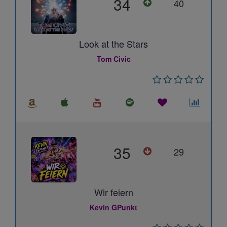
34
40
Look at the Stars
Tom Civic
35
29
Wir feiern
Kevin GPunkt