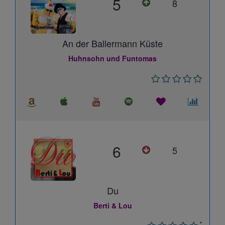
5
8
An der Ballermann Küste
Huhnsohn und Funtomas
6
5
Du
Berti & Lou
*