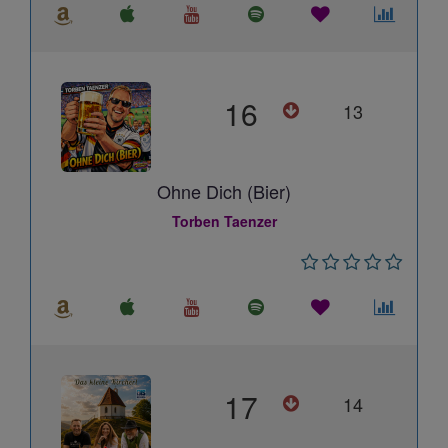
16
13
Ohne Dich (Bier)
Torben Taenzer
17
14