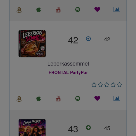
42
42
Leberkassemmel
FRONTAL PartyPur
43
45