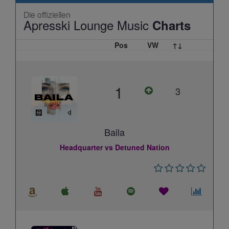
Die offiziellen
Apresski Lounge Music
Charts
Pos
VW
↑↓
1
3
Baila
Headquarter vs Detuned Nation