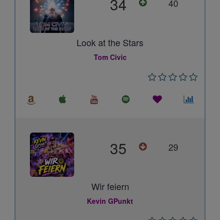
34
40
Look at the Stars
Tom Civic
35
29
Wir feiern
Kevin GPunkt