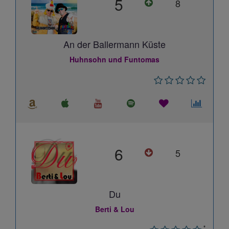
5
8
An der Ballermann Küste
Huhnsohn und Funtomas
6
5
Du
Berti & Lou
*