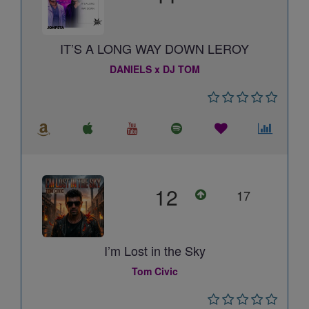
IT’S A LONG WAY DOWN LEROY
DANIELS x DJ TOM
12
17
I’m Lost in the Sky
Tom Civic