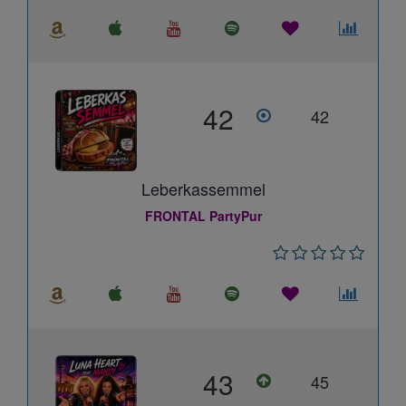
42
42
Leberkassemmel
FRONTAL PartyPur
43
45