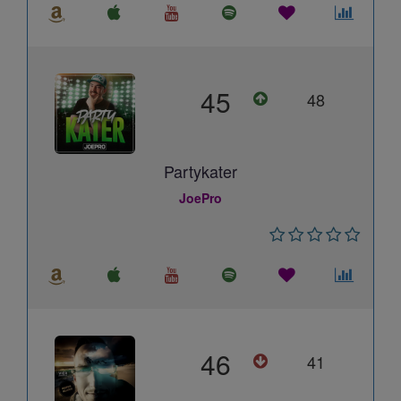
45
48
Partykater
JoePro
46
41