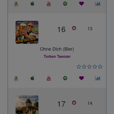
16
13
Ohne Dich (Bier)
Torben Taenzer
17
14