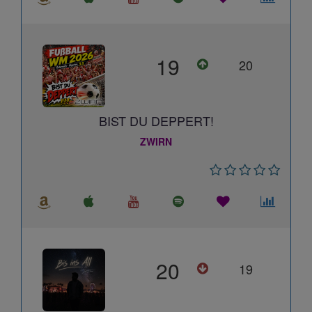
19
20
BIST DU DEPPERT!
ZWIRN
20
19