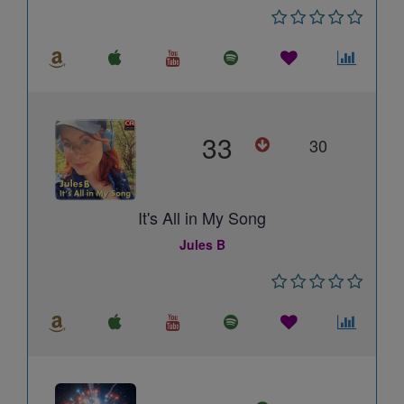
33
30
It's All in My Song
Jules B