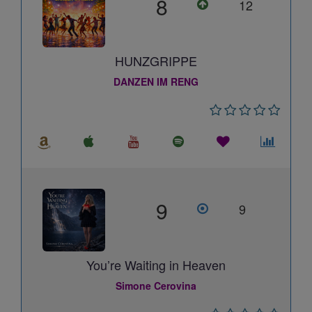
8
12
HUNZGRIPPE
DANZEN IM RENG
9
9
You’re Waiting in Heaven
Simone Cerovina