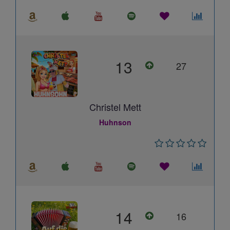
13
27
Christel Mett
Huhnson
14
16