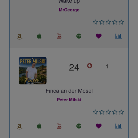
Wake up
MrGeorge
24
1
Finca an der Mosel
Peter Milski