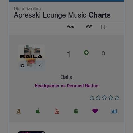
Die offiziellen
Apresski Lounge Music
Charts
Pos
VW
↑↓
1
3
Baila
Headquarter vs Detuned Nation