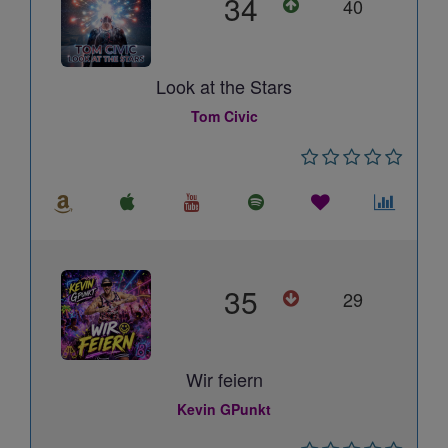
34
40
Look at the Stars
Tom Civic
35
29
Wir feiern
Kevin GPunkt