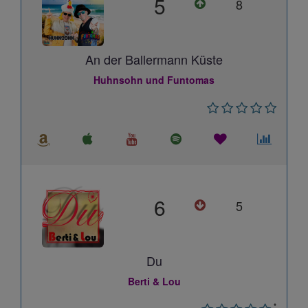
5
8
An der Ballermann Küste
Huhnsohn und Funtomas
6
5
Du
Berti & Lou
*