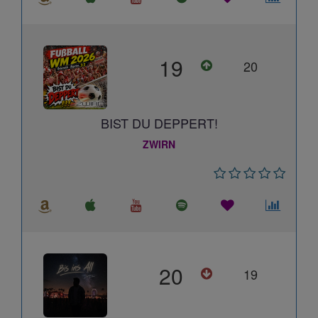
19
20
BIST DU DEPPERT!
ZWIRN
20
19