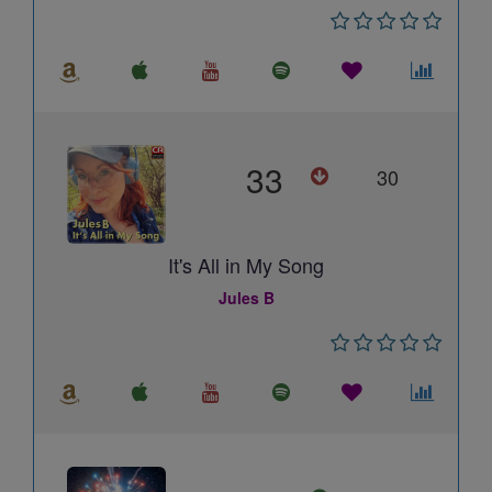
33
30
It's All in My Song
Jules B