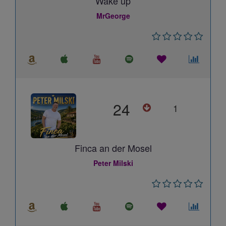
Wake up
MrGeorge
24
1
Finca an der Mosel
Peter Milski