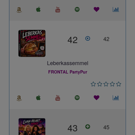
42
42
Leberkassemmel
FRONTAL PartyPur
43
45