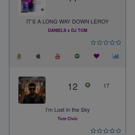
IT’S A LONG WAY DOWN LEROY
DANIELS x DJ TOM
12
17
I’m Lost in the Sky
Tom Civic