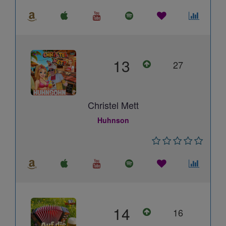
13
27
Christel Mett
Huhnson
14
16