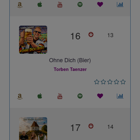
16
13
Ohne Dich (Bier)
Torben Taenzer
17
14