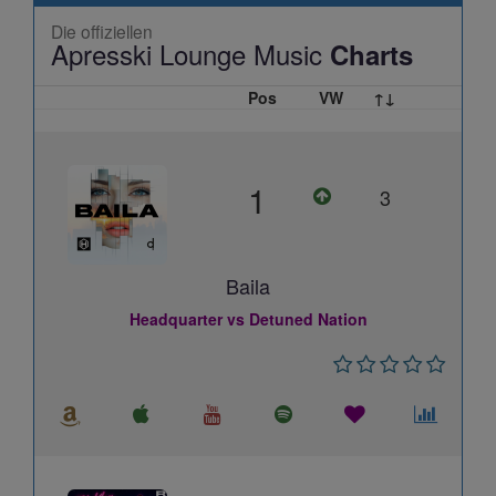
Die offiziellen
Apresski Lounge Music
Charts
Pos
VW
↑↓
1
3
Baila
Headquarter vs Detuned Nation