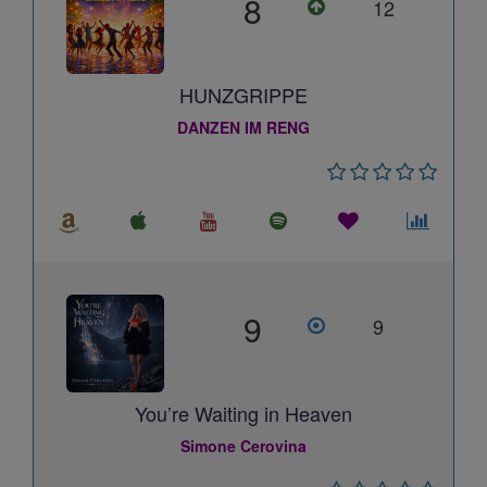
8
12
HUNZGRIPPE
DANZEN IM RENG
9
9
You’re Waiting in Heaven
Simone Cerovina