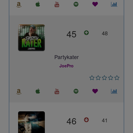
45
48
Partykater
JoePro
46
41