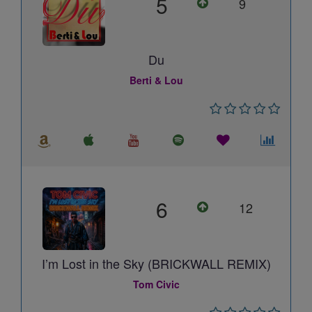
5
9
Du
Berti & Lou
6
12
I’m Lost in the Sky (BRICKWALL REMIX)
Tom Civic