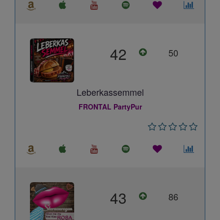
42
50
Leberkassemmel
FRONTAL PartyPur
43
86