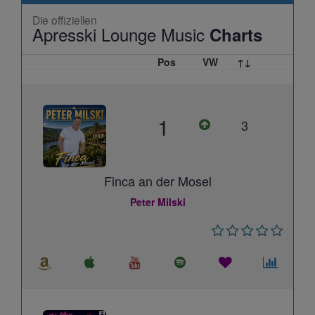
Die offiziellen
Apresski Lounge Music
Charts
Pos
VW
↑↓
1
3
Finca an der Mosel
Peter Milski