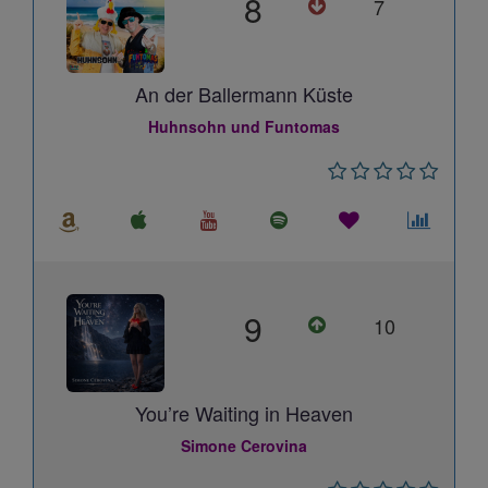
8
7
An der Ballermann Küste
Huhnsohn und Funtomas
9
10
You’re Waiting in Heaven
Simone Cerovina