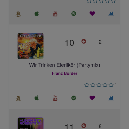
10
2
Wir Trinken Eierlikör (Partymix)
Franz Börder
*
11
8