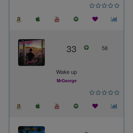
33
58
Wake up
MrGeorge