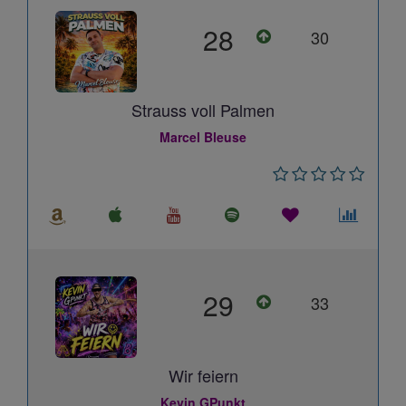
28
30
Strauss voll Palmen
Marcel Bleuse
29
33
Wir feiern
Kevin GPunkt