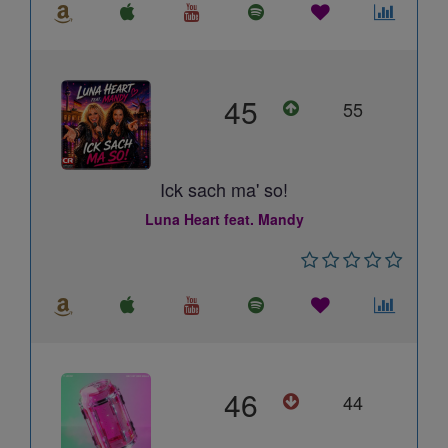
45
55
Ick sach ma' so!
Luna Heart feat. Mandy
46
44