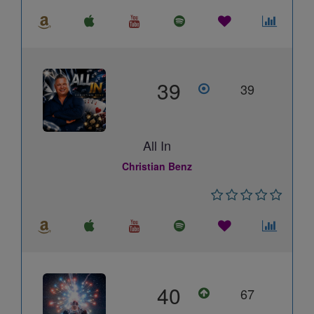
39
39
All In
Christian Benz
40
67