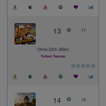
13
17
Ohne Dich (Bier)
Torben Taenzer
14
15