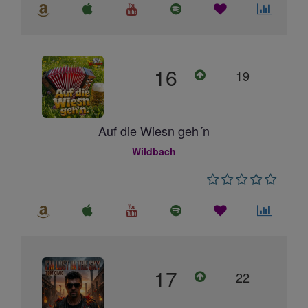
16
19
Auf die Wiesn geh´n
Wildbach
17
22