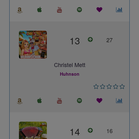
13
27
Christel Mett
Huhnson
14
16