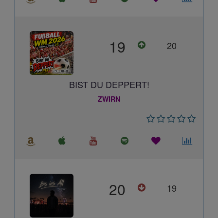
19
20
BIST DU DEPPERT!
ZWIRN
20
19