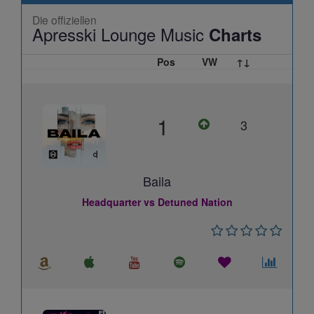
Die offiziellen
Apresski Lounge Music
Charts
Pos
VW
↑↓
1
3
Baila
Headquarter vs Detuned Nation