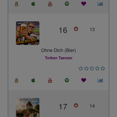
16
13
Ohne Dich (Bier)
Torben Taenzer
17
14