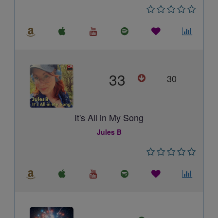
33
30
It's All in My Song
Jules B