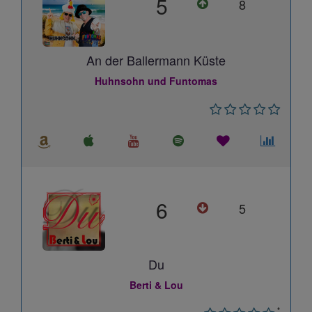
5
8
An der Ballermann Küste
Huhnsohn und Funtomas
6
5
Du
Berti & Lou
*