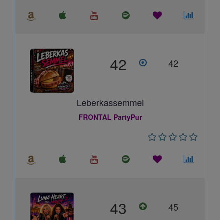
42
42
Leberkassemmel
FRONTAL PartyPur
43
45