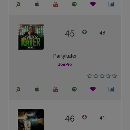
45
48
Partykater
JoePro
46
41