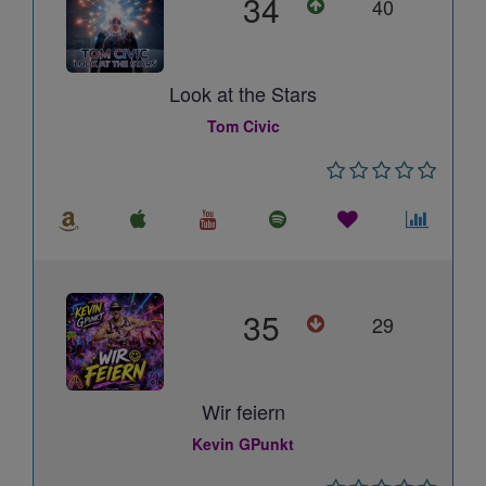
34
40
Look at the Stars
Tom Civic
35
29
Wir feiern
Kevin GPunkt