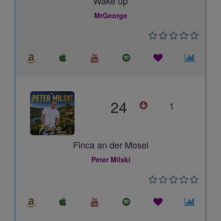
Wake up
MrGeorge
24
1
Finca an der Mosel
Peter Milski