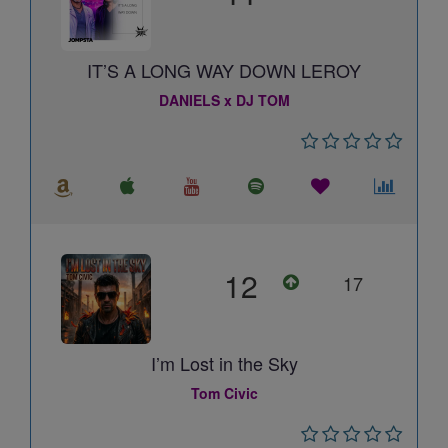
IT’S A LONG WAY DOWN LEROY
DANIELS x DJ TOM
12
17
I’m Lost in the Sky
Tom Civic