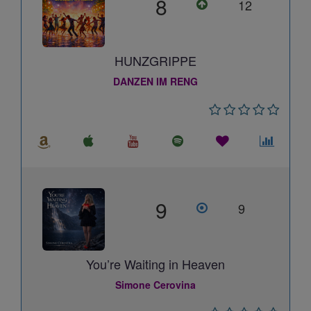
8
12
HUNZGRIPPE
DANZEN IM RENG
9
9
You’re Waiting in Heaven
Simone Cerovina