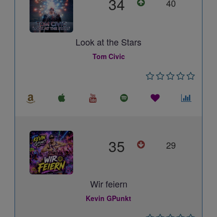
34
40
Look at the Stars
Tom Civic
35
29
Wir feiern
Kevin GPunkt