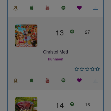
13
27
Christel Mett
Huhnson
14
16