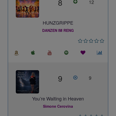
8
12
HUNZGRIPPE
DANZEN IM RENG
9
9
You’re Waiting in Heaven
Simone Cerovina