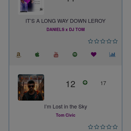
IT’S A LONG WAY DOWN LEROY
DANIELS x DJ TOM
12
17
I’m Lost in the Sky
Tom Civic