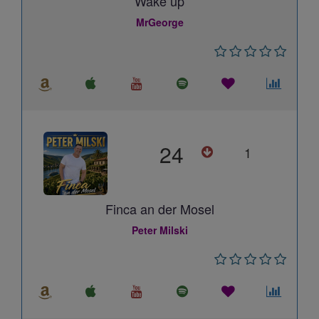
Wake up
MrGeorge
24
1
Finca an der Mosel
Peter Milski