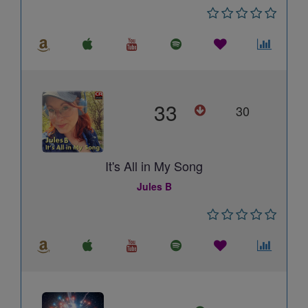
33
30
It's All in My Song
Jules B