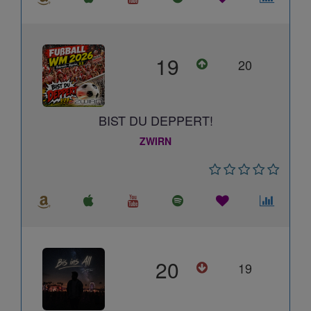
19
20
BIST DU DEPPERT!
ZWIRN
20
19