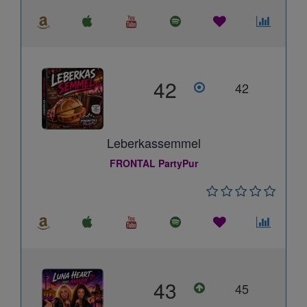
42
42
Leberkassemmel
FRONTAL PartyPur
43
45