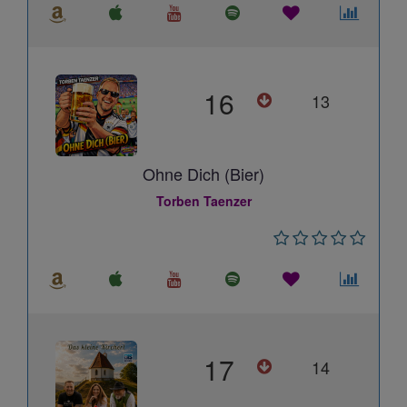
16
13
Ohne Dich (Bier)
Torben Taenzer
17
14