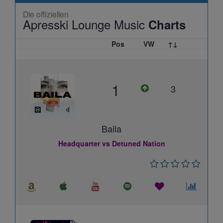
Die offiziellen
Apresski Lounge Music
Charts
Pos
VW
↑↓
1
3
Baila
Headquarter vs Detuned Nation