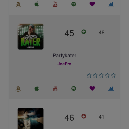
45
48
Partykater
JoePro
46
41