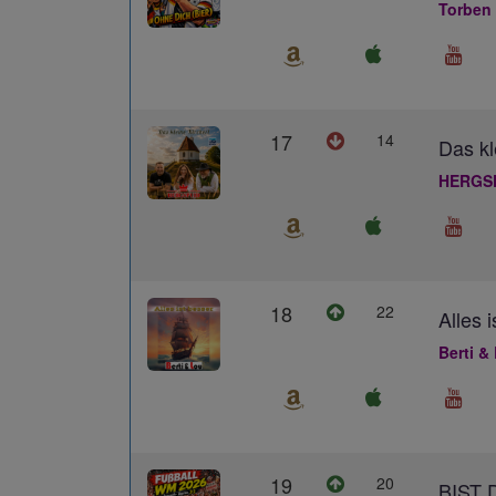
Torben
17
14
Das kl
HERGS
18
22
Alles 
Berti &
19
20
BIST 