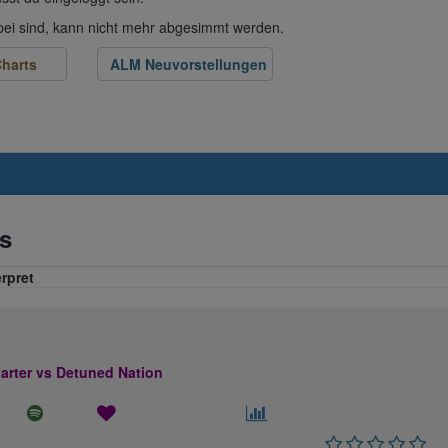
abei sind, kann nicht mehr abgesimmt werden.
harts
ALM Neuvorstellungen
s
erpret
rter vs Detuned Nation