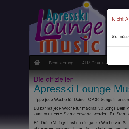
Nicht 
Sie müss
Bemusterung
ALM Charts
Neuvor
Die offiziellen
Apresski Lounge Mu
Tippe jede Woche für Deine TOP 30 Songs in unsere
Du kannst jede Woche für maximal 30 Songs Dein Vo
kann mit 1 bis 5 Sterne bewertet werden. Ein Stern st
Für Deine Votings hast du die ganze Woche von Sams
abgegeben werden. Um am Voting teilzunehmen muss