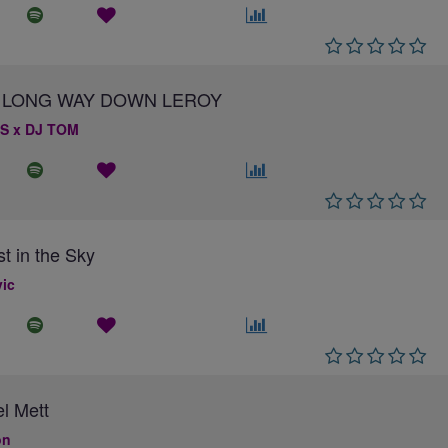
 A LONG WAY DOWN LEROY
S x DJ TOM
st in the Sky
ic
el Mett
on