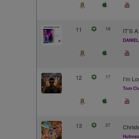
11
18
IT’S
DANIEL
12
17
I’m Lo
Tom Civ
13
27
Christ
Huhns