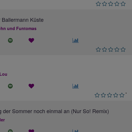
 Ballermann Küste
hn und Funtomas
 Lou
*
g der Sommer noch einmal an (Nur So! Remix)
ler