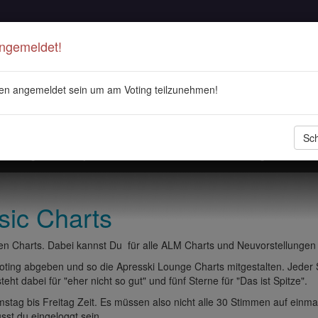
Angemeldet!
en angemeldet sein um am Voting teilzunehmen!
Sch
stellungen
Playlisten
ALM Radio
Veranstaltungen
DJ 
sic Charts
n Charts. Dabei kannst Du für alle ALM Charts und Neuvorstellungen
ting abgeben und so die Apresski Lounge Charts mitgestalten. Jeder
eht dabei für "eher nicht so gut" und fünf Sterne für "Das ist Spitze".
tag bis Freitag Zeit. Es müssen also nicht alle 30 Stimmen auf einma
t du eingeloggt sein.