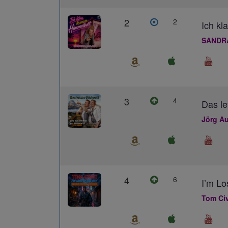
2
2
Ich kl
SANDR
3
4
Das le
Jörg Au
4
6
I’m L
Tom Civ