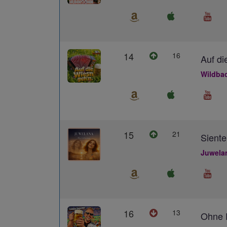
14
16
Auf di
Wildba
15
21
Siente
Juwela
16
13
Ohne D