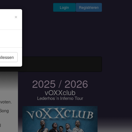
Login
Registrieren
×
liessen
und Musiker
2025 / 2026
vOXXclub
Lederhos´n Inferno Tour
 voten.
 Song
l