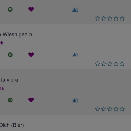
e Wiesn geh´n
ch
 la vibra
na
ich (Bier)