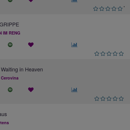
*
GRIPPE
N IM RENG
 Waiting in Heaven
 Cerovina
aus
rtens