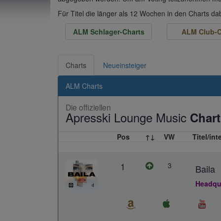
Für Titel die länger als 12 Wochen in den Charts d
ALM Schlager-Charts
ALM Club-C
Charts
Neueinsteiger
ALM Charts
Die offiziellen
Apresski Lounge Music
Chart
Pos
↑↓
VW
Titel/int
1
3
Baila
Headqua