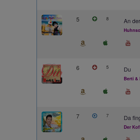
5
8
An der
Huhnso
6
5
Du
Berti &
7
7
Da fin
Der Kof