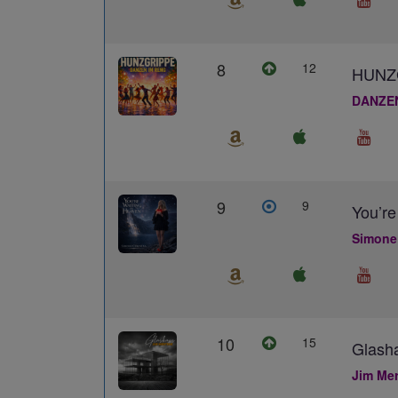
8
12
HUNZ
DANZE
9
9
You’re
Simone
10
15
Glash
Jim Me