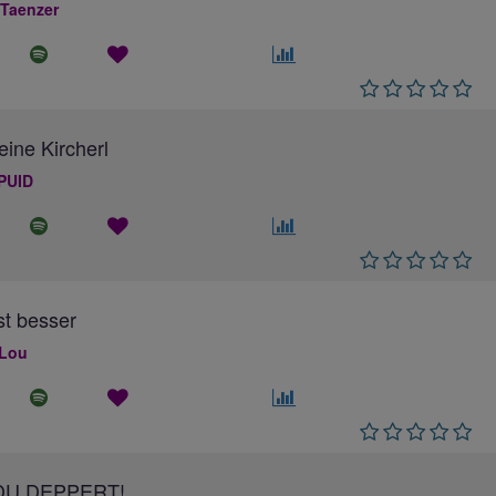
 Taenzer
eine Kircherl
PUID
ist besser
 Lou
DU DEPPERT!