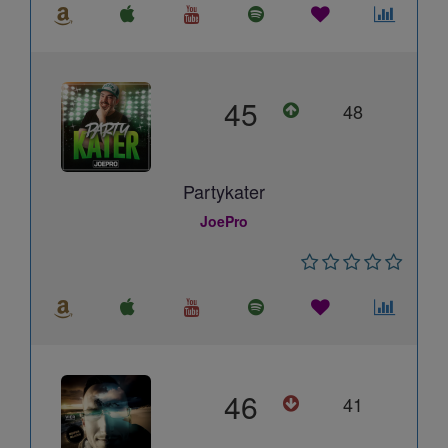
45
48
Partykater
JoePro
46
41