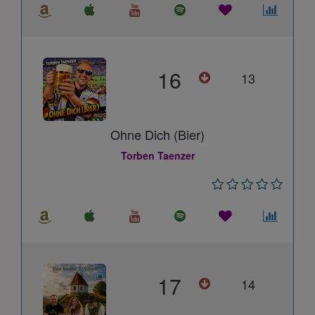
16
13
Ohne Dich (Bier)
Torben Taenzer
17
14