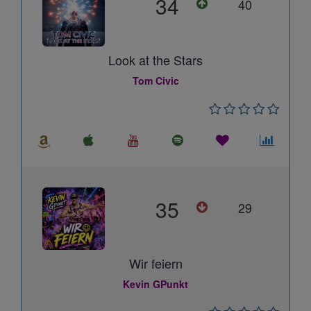
34
40
Look at the Stars
Tom Civic
35
29
Wir feiern
Kevin GPunkt