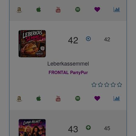
42
42
Leberkassemmel
FRONTAL PartyPur
43
45