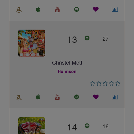
13
27
Christel Mett
Huhnson
14
16