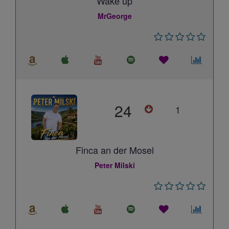
Wake up
MrGeorge
24
1
Finca an der Mosel
Peter Milski