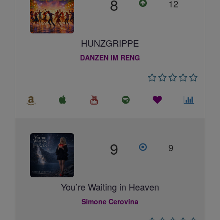
8
12
HUNZGRIPPE
DANZEN IM RENG
9
9
You’re Waiting in Heaven
Simone Cerovina