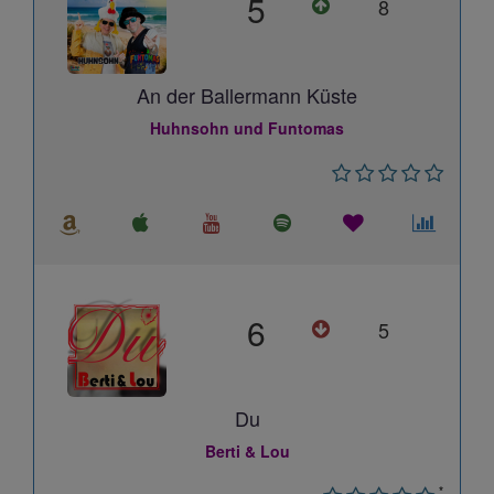
5
8
An der Ballermann Küste
Huhnsohn und Funtomas
6
5
Du
Berti & Lou
*