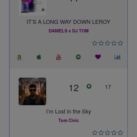
IT’S A LONG WAY DOWN LEROY
DANIELS x DJ TOM
12
17
I’m Lost in the Sky
Tom Civic