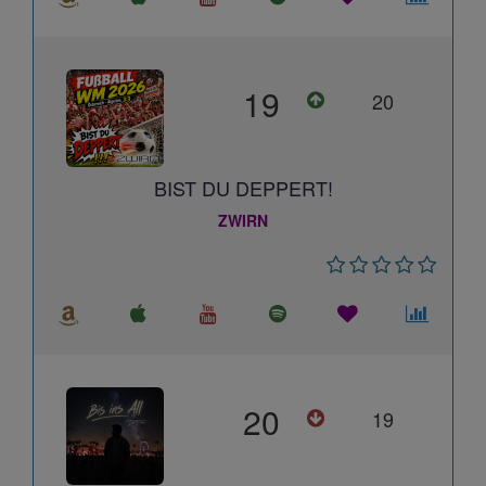
19
20
BIST DU DEPPERT!
ZWIRN
20
19