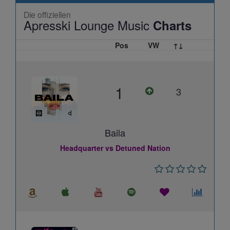
Die offiziellen
Apresski Lounge Music
Charts
Pos
VW
↑↓
1
3
Baila
Headquarter vs Detuned Nation