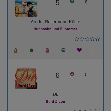
5
8
An der Ballermann Küste
Huhnsohn und Funtomas
6
5
Du
Berti & Lou
*