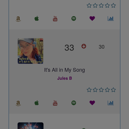
33
30
It's All in My Song
Jules B