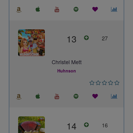
13
27
Christel Mett
Huhnson
14
16