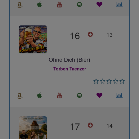
16
13
Ohne Dich (Bier)
Torben Taenzer
17
14