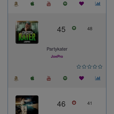
45
48
Partykater
JoePro
46
41