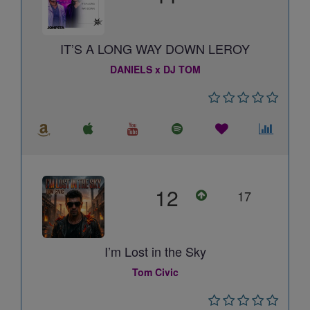
IT’S A LONG WAY DOWN LEROY
DANIELS x DJ TOM
12
17
I’m Lost in the Sky
Tom Civic