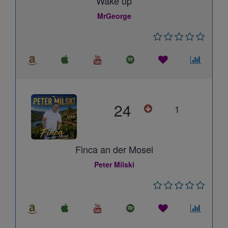
Wake up
MrGeorge
24
1
Finca an der Mosel
Peter Milski