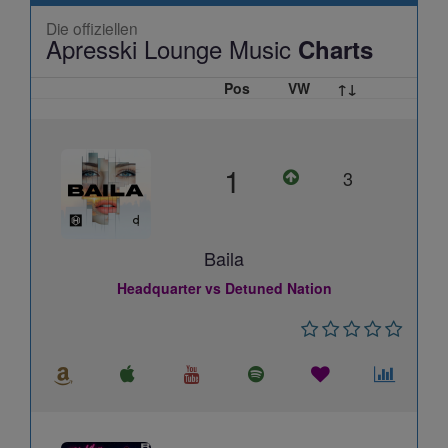
Die offiziellen
Apresski Lounge Music
Charts
Pos
VW
↑↓
1
3
Baila
Headquarter vs Detuned Nation