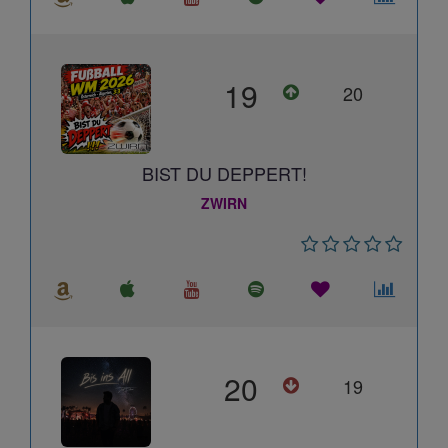
19
20
BIST DU DEPPERT!
ZWIRN
20
19