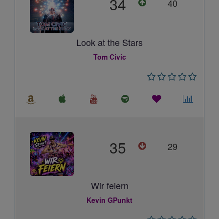
34
40
Look at the Stars
Tom Civic
35
29
Wir feiern
Kevin GPunkt