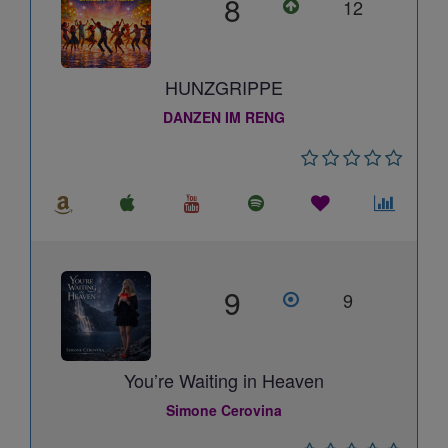
8
12
HUNZGRIPPE
DANZEN IM RENG
9
9
You’re Waiting in Heaven
Simone Cerovina