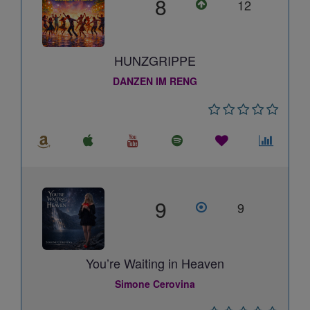
8
12
HUNZGRIPPE
DANZEN IM RENG
9
9
You’re Waiting in Heaven
Simone Cerovina