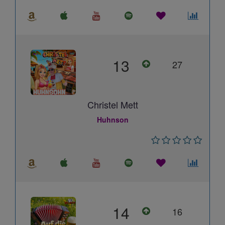
13
27
Christel Mett
Huhnson
14
16