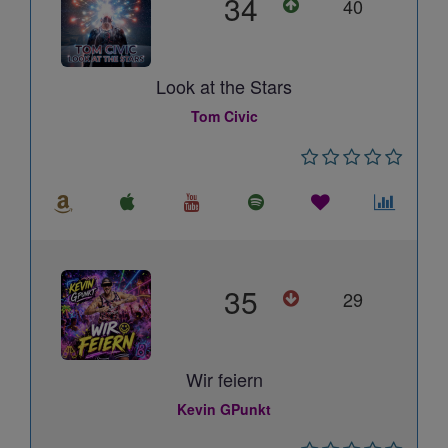
34
40
Look at the Stars
Tom Civic
35
29
Wir feiern
Kevin GPunkt