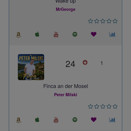
Wake up
MrGeorge
24
1
Finca an der Mosel
Peter Milski