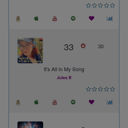
33
30
It's All in My Song
Jules B