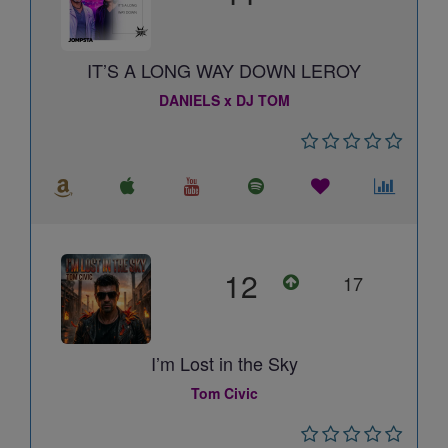
IT’S A LONG WAY DOWN LEROY
DANIELS x DJ TOM
12
17
I’m Lost in the Sky
Tom Civic