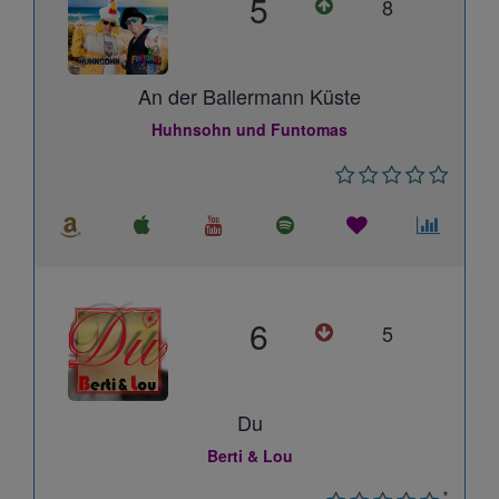
5
8
An der Ballermann Küste
Huhnsohn und Funtomas
6
5
Du
Berti & Lou
*