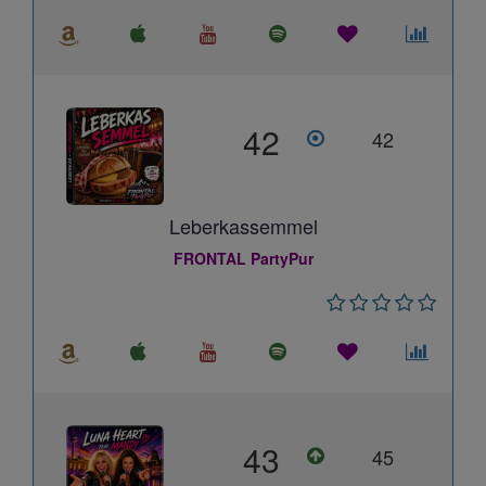
42
42
Leberkassemmel
FRONTAL PartyPur
43
45