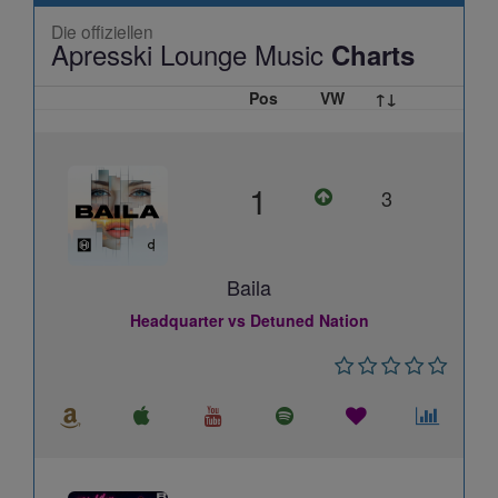
Die offiziellen
Apresski Lounge Music
Charts
Pos
VW
↑↓
1
3
Baila
Headquarter vs Detuned Nation