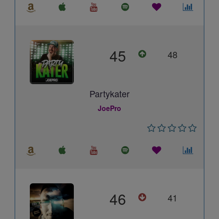
45
48
Partykater
JoePro
46
41