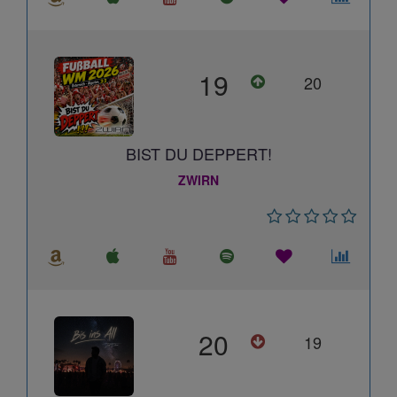
19
20
BIST DU DEPPERT!
ZWIRN
20
19