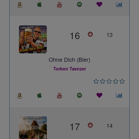
16
13
Ohne Dich (Bier)
Torben Taenzer
17
14