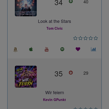
34
40
Look at the Stars
Tom Civic
35
29
Wir feiern
Kevin GPunkt