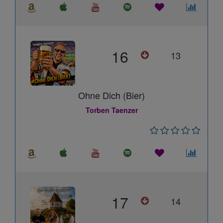
16
13
Ohne Dich (Bier)
Torben Taenzer
17
14