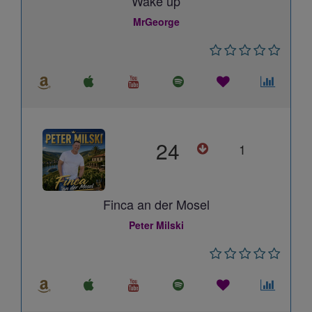
Wake up
MrGeorge
24
1
Finca an der Mosel
Peter Milski