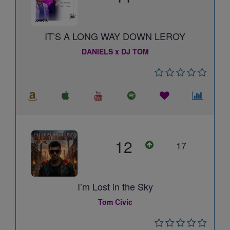
IT’S A LONG WAY DOWN LEROY
DANIELS x DJ TOM
12
17
I’m Lost in the Sky
Tom Civic