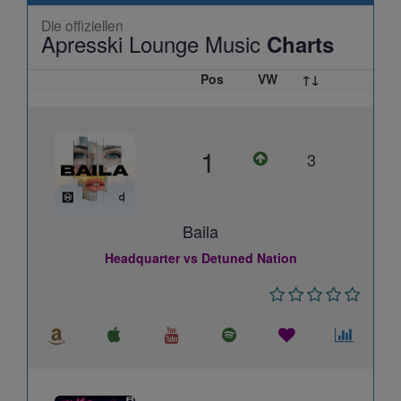
Die offiziellen
Apresski Lounge Music
Charts
Pos
VW
↑↓
1
3
Baila
Headquarter vs Detuned Nation