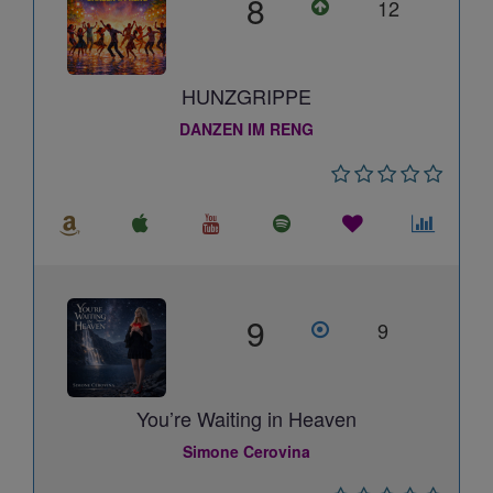
8
12
HUNZGRIPPE
DANZEN IM RENG
9
9
You’re Waiting in Heaven
Simone Cerovina