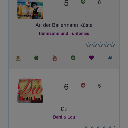
5
8
An der Ballermann Küste
Huhnsohn und Funtomas
6
5
Du
Berti & Lou
*