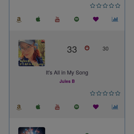
33
30
It's All in My Song
Jules B