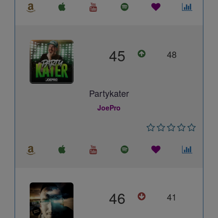
45
48
Partykater
JoePro
46
41