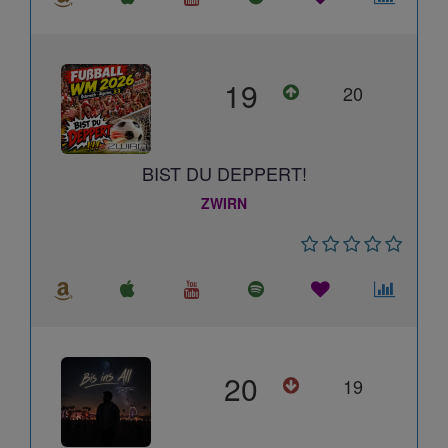
19
20
BIST DU DEPPERT!
ZWIRN
20
19