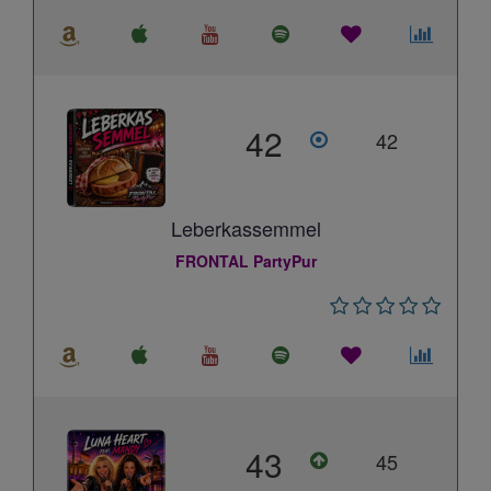
42
42
Leberkassemmel
FRONTAL PartyPur
43
45