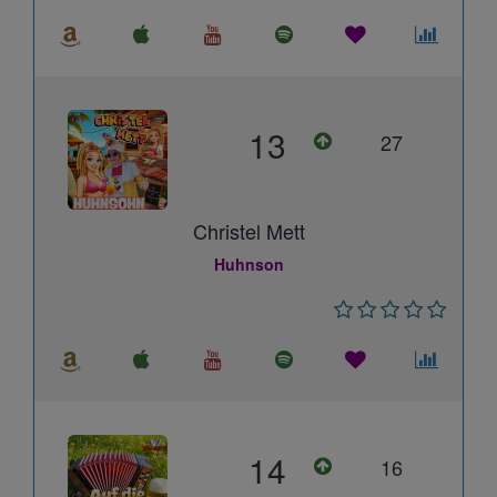
13
27
Christel Mett
Huhnson
14
16