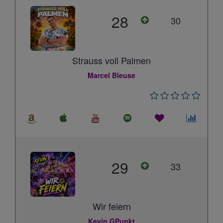
28
30
Strauss voll Palmen
Marcel Bleuse
29
33
Wir feiern
Kevin GPunkt