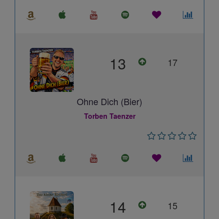
13
17
Ohne Dich (Bier)
Torben Taenzer
14
15