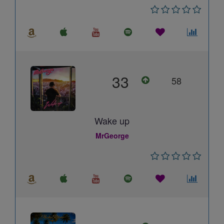
33
58
Wake up
MrGeorge