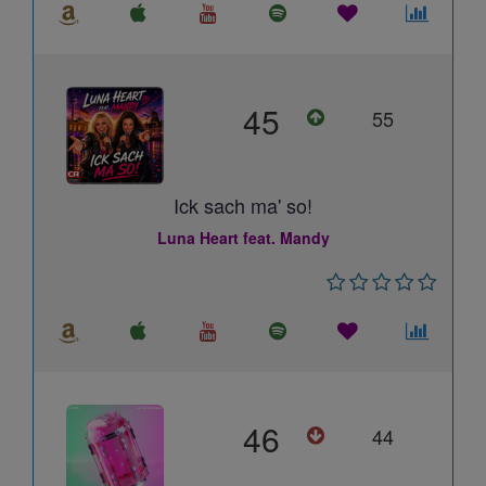
45
55
Ick sach ma' so!
Luna Heart feat. Mandy
46
44