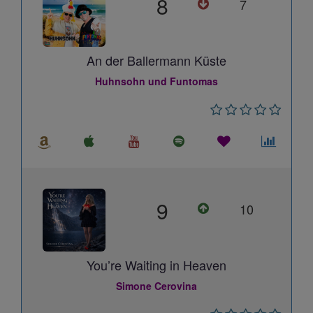
8
7
An der Ballermann Küste
Huhnsohn und Funtomas
9
10
You’re Waiting in Heaven
Simone Cerovina