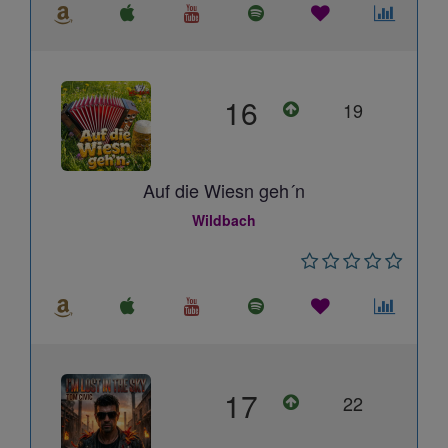
16
19
Auf die Wiesn geh´n
Wildbach
17
22