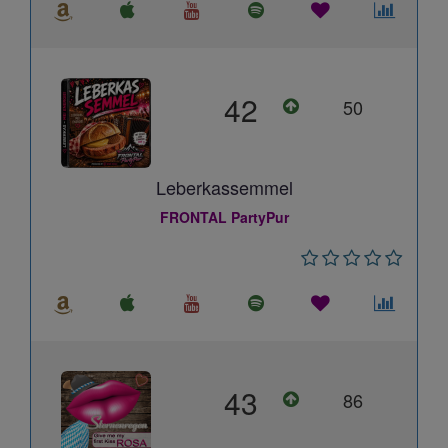
42
50
Leberkassemmel
FRONTAL PartyPur
43
86