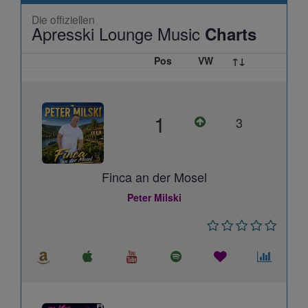
Die offiziellen
Apresski Lounge Music
Charts
Pos
VW
↑↓
1
3
Finca an der Mosel
Peter Milski