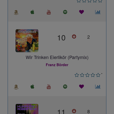
10
2
Wir Trinken Eierlikör (Partymix)
Franz Börder
*
11
8