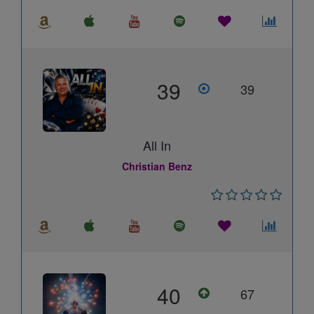
39
39
All In
Christian Benz
40
67