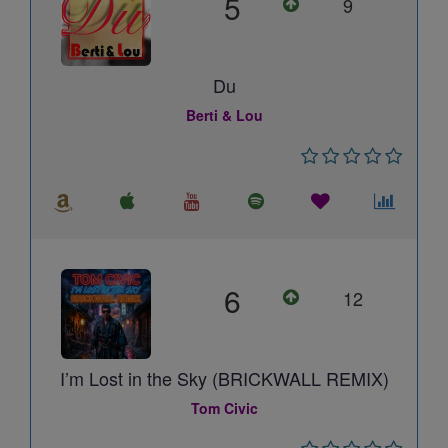
5
9
Du
Berti & Lou
6
12
I’m Lost in the Sky (BRICKWALL REMIX)
Tom Civic