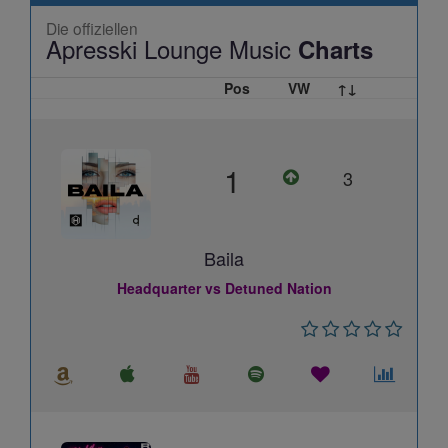
Die offiziellen
Apresski Lounge Music
Charts
Pos
VW
↑↓
1
3
Baila
Headquarter vs Detuned Nation