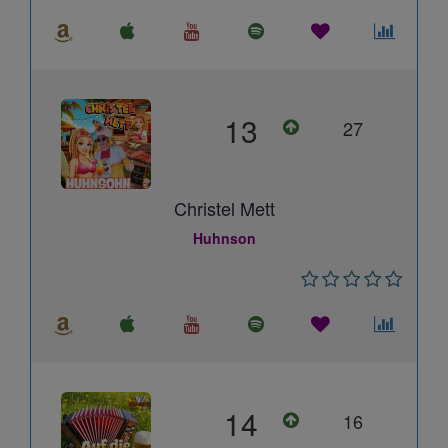
13
27
Christel Mett
Huhnson
14
16