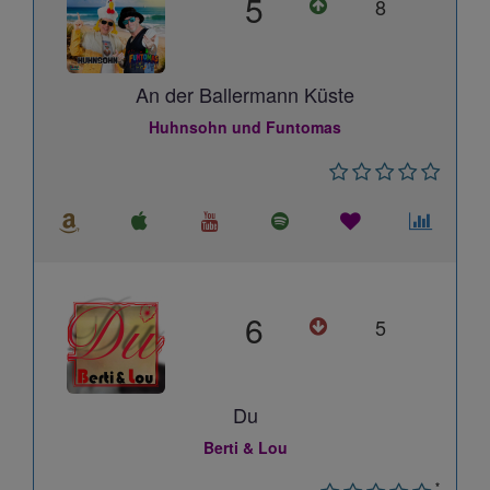
5
8
An der Ballermann Küste
Huhnsohn und Funtomas
6
5
Du
Berti & Lou
*