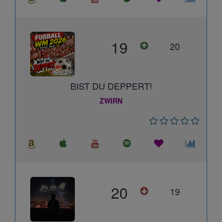
19
20
BIST DU DEPPERT!
ZWIRN
20
19