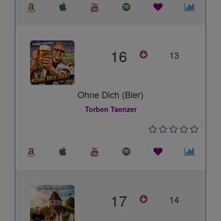
16
13
Ohne Dich (Bier)
Torben Taenzer
17
14