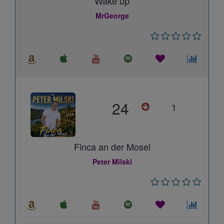
Wake up
MrGeorge
24
1
Finca an der Mosel
Peter Milski