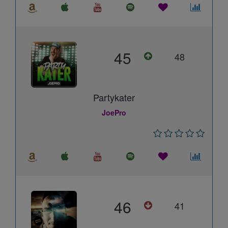
45
48
Partykater
JoePro
46
41