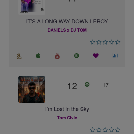
IT’S A LONG WAY DOWN LEROY
DANIELS x DJ TOM
12
17
I’m Lost in the Sky
Tom Civic