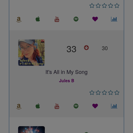
33
30
It's All in My Song
Jules B