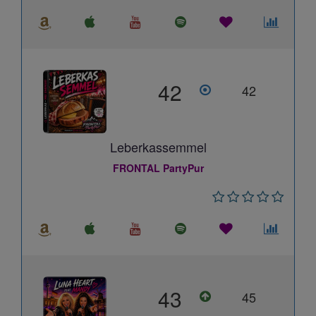
42
42
Leberkassemmel
FRONTAL PartyPur
43
45