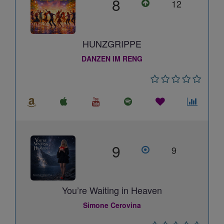
8
12
HUNZGRIPPE
DANZEN IM RENG
9
9
You’re Waiting in Heaven
Simone Cerovina