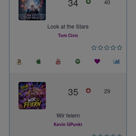
34
40
Look at the Stars
Tom Civic
35
29
Wir feiern
Kevin GPunkt