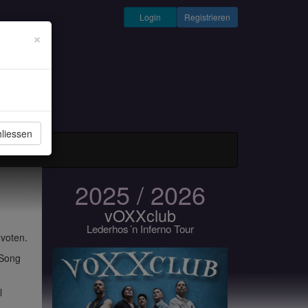
Login
Registrieren
×
liessen
und Musiker
2025 / 2026
vOXXclub
Lederhos´n Inferno Tour
 voten.
 Song
l