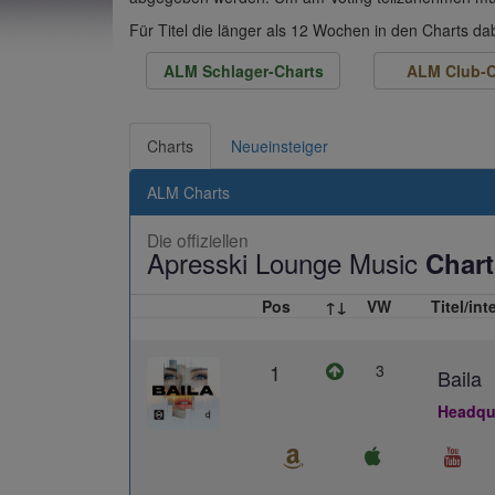
Für Titel die länger als 12 Wochen in den Charts d
ALM Schlager-Charts
ALM Club-C
Charts
Neueinsteiger
ALM Charts
Die offiziellen
Apresski Lounge Music
Chart
Pos
↑↓
VW
Titel/int
1
3
Baila
Headqua