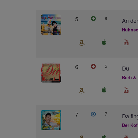
5
8
An der
Huhnso
6
5
Du
Berti &
7
7
Da fin
Der Kof