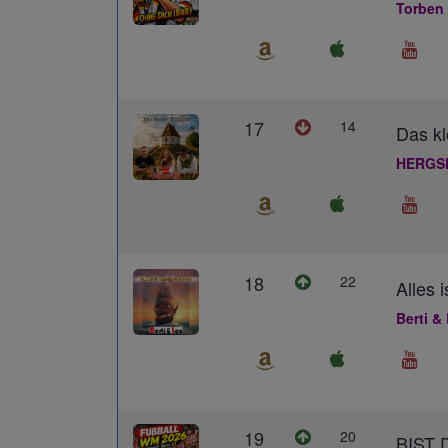
Torben
17
14
Das kl
HERGS
18
22
Alles 
Berti &
19
20
BIST 