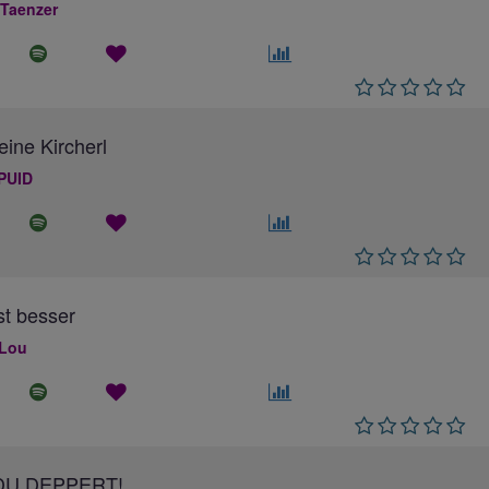
 Taenzer
eine Kircherl
PUID
ist besser
 Lou
DU DEPPERT!