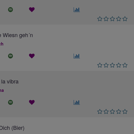
e Wiesn geh´n
ch
 la vibra
na
ich (Bier)