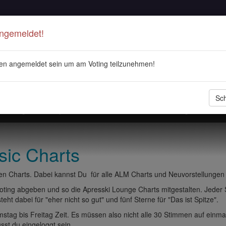
Angemeldet!
en angemeldet sein um am Voting teilzunehmen!
Sch
stellungen
Playlisten
ALM Radio
Veranstaltungen
DJ 
sic Charts
n Charts. Dabei kannst Du für alle ALM Charts und Neuvorstellungen
ting abgeben und so die Apresski Lounge Charts mitgestalten. Jeder
eht dabei für "eher nicht so gut" und fünf Sterne für "Das ist Spitze".
tag bis Freitag Zeit. Es müssen also nicht alle 30 Stimmen auf einma
t du eingeloggt sein.