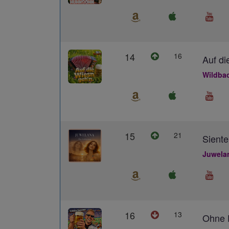
14
16
Auf di
Wildba
15
21
Siente
Juwela
16
13
Ohne D