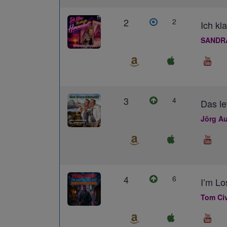
2
2
Ich kl
SANDR
3
4
Das le
Jörg Au
4
6
I’m L
Tom Civ