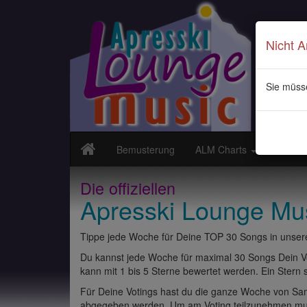
Nicht 
Sie müss
Bemusterung
ALM Charts
Neuvor
Die offiziellen
Apresski Lounge Mu
Tippe jede Woche für Deine TOP 30 Songs in unsere
Du kannst jede Woche für maximal 30 Songs Dein Vo
kann mit 1 bis 5 Sterne bewertet werden. Ein Stern st
Für Deine Votings hast du die ganze Woche von Sams
abgegeben werden. Um am Voting teilzunehmen muss