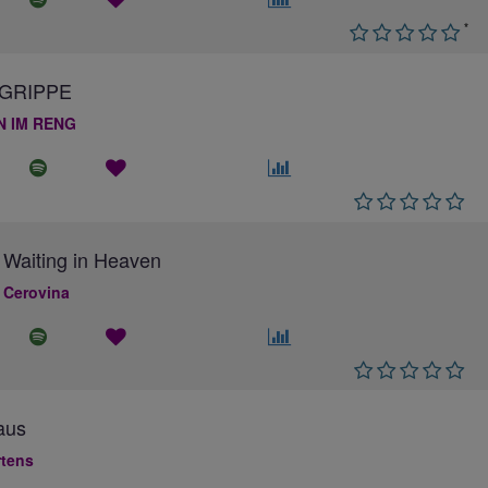
*
GRIPPE
N IM RENG
 Waiting in Heaven
 Cerovina
aus
rtens