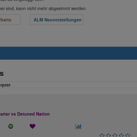
abei sind, kann nicht mehr abgesimmt werden.
harts
ALM Neuvorstellungen
s
erpret
rter vs Detuned Nation