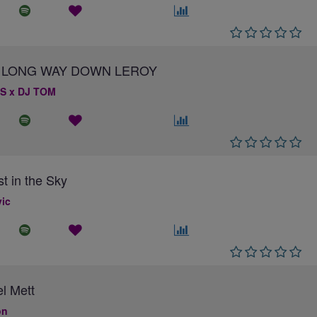
 A LONG WAY DOWN LEROY
S x DJ TOM
st in the Sky
ic
el Mett
on