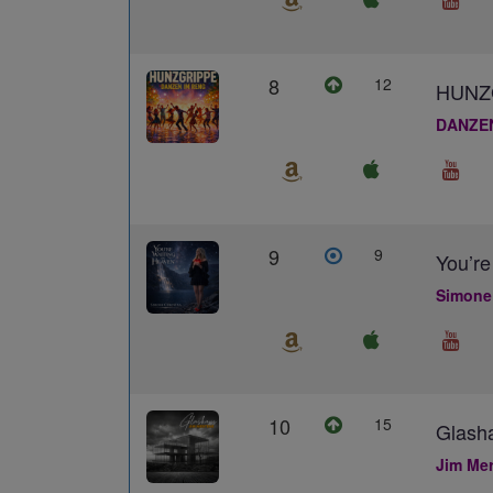
8
12
HUNZ
DANZE
9
9
You’re
Simone
10
15
Glash
Jim Me