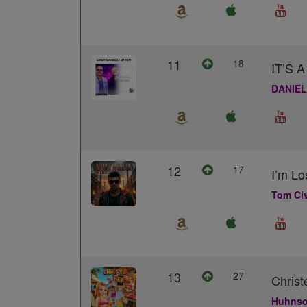
11
18
IT’S
DANIEL
12
17
I’m Lo
Tom Civ
13
27
Christ
Huhns