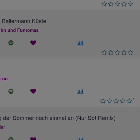
 Ballermann Küste
hn und Funtomas
 Lou
*
g der Sommer noch einmal an (Nur So! Remix)
ler