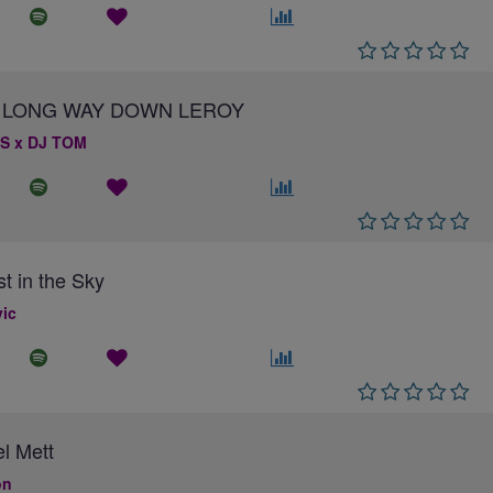
 A LONG WAY DOWN LEROY
S x DJ TOM
st in the Sky
ic
el Mett
on