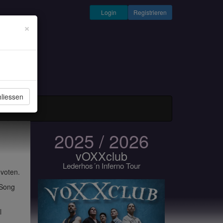
Login
Registrieren
×
liessen
und Musiker
2025 / 2026
vOXXclub
Lederhos´n Inferno Tour
 voten.
 Song
l