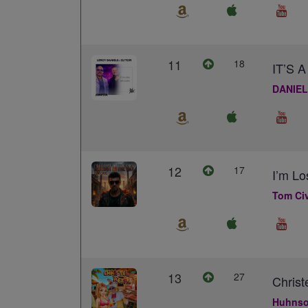
11
18
IT’S
DANIEL
12
17
I’m Lo
Tom Civ
13
27
Christ
Huhns