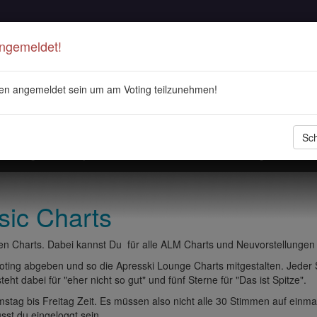
Angemeldet!
en angemeldet sein um am Voting teilzunehmen!
Sch
stellungen
Playlisten
ALM Radio
Veranstaltungen
DJ 
sic Charts
n Charts. Dabei kannst Du für alle ALM Charts und Neuvorstellungen
ting abgeben und so die Apresski Lounge Charts mitgestalten. Jeder
eht dabei für "eher nicht so gut" und fünf Sterne für "Das ist Spitze".
tag bis Freitag Zeit. Es müssen also nicht alle 30 Stimmen auf einma
t du eingeloggt sein.