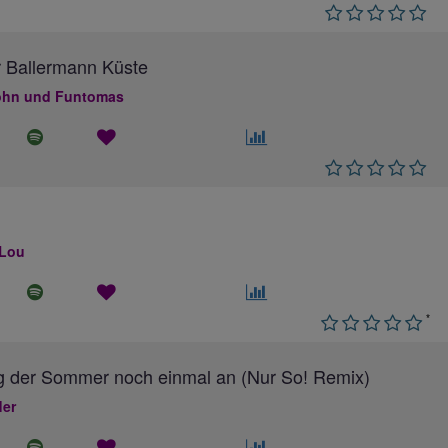
 Ballermann Küste
hn und Funtomas
 Lou
*
g der Sommer noch einmal an (Nur So! Remix)
ler