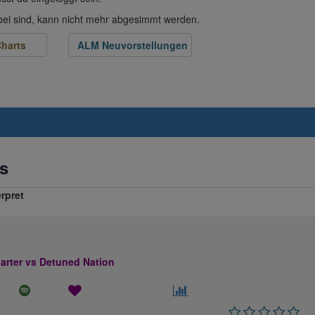
abei sind, kann nicht mehr abgesimmt werden.
harts
ALM Neuvorstellungen
s
erpret
rter vs Detuned Nation