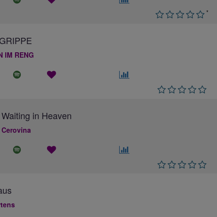
*
GRIPPE
N IM RENG
 Waiting in Heaven
 Cerovina
aus
rtens