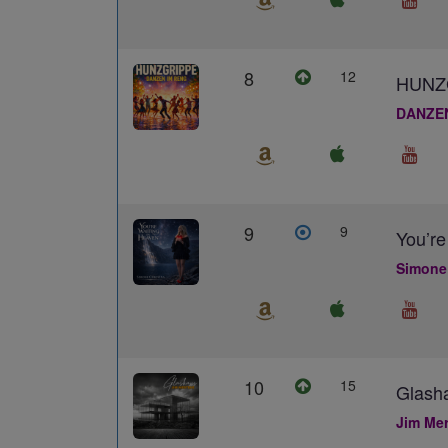
8
12
HUNZ
DANZE
9
9
You’re
Simone
10
15
Glash
Jim Me