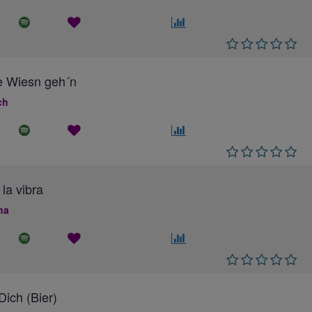
e Wiesn geh´n
ch
 la vibra
na
ich (Bier)