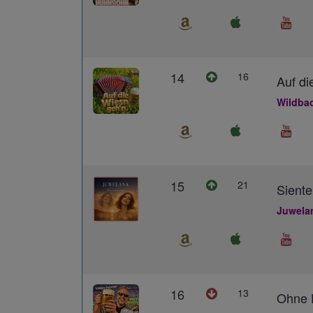
14
16
Auf di
Wildba
15
21
Siente
Juwela
16
13
Ohne D