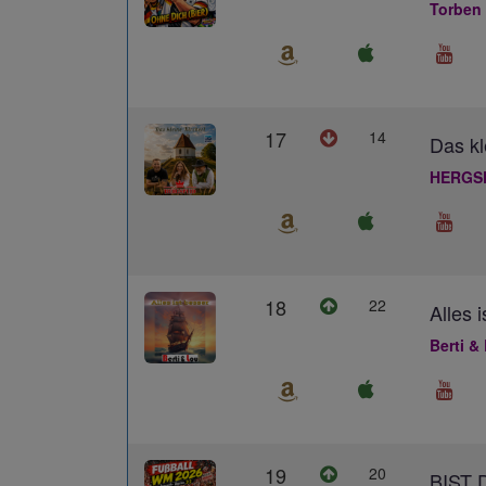
Torben
17
14
Das kl
HERGS
18
22
Alles 
Berti &
19
20
BIST 