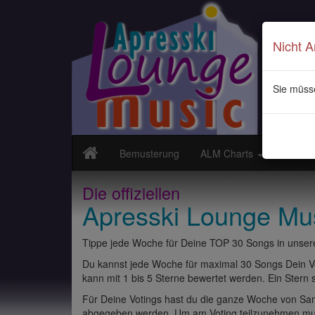
Nicht 
Sie müss
Bemusterung
ALM Charts
Neuvor
Die offiziellen
Apresski Lounge Mu
Tippe jede Woche für Deine TOP 30 Songs in unsere
Du kannst jede Woche für maximal 30 Songs Dein Vo
kann mit 1 bis 5 Sterne bewertet werden. Ein Stern st
Für Deine Votings hast du die ganze Woche von Sams
abgegeben werden. Um am Voting teilzunehmen muss