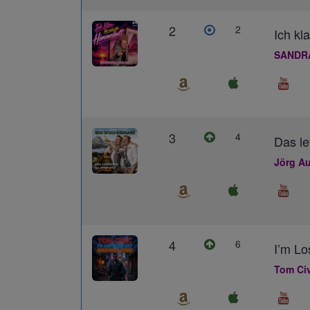
2
2
Ich kl
SANDR
3
4
Das le
Jörg Au
4
6
I’m L
Tom Civ