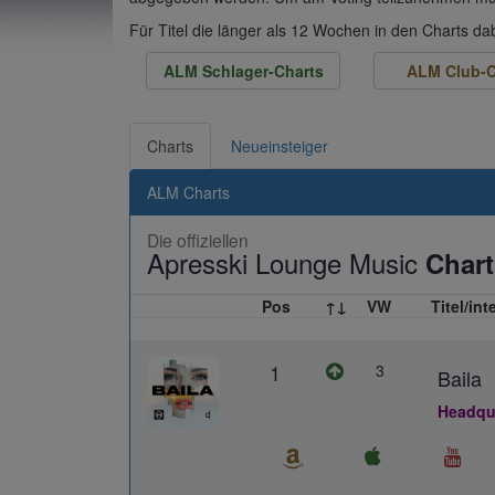
Für Titel die länger als 12 Wochen in den Charts d
ALM Schlager-Charts
ALM Club-C
Charts
Neueinsteiger
ALM Charts
Die offiziellen
Apresski Lounge Music
Chart
Pos
↑↓
VW
Titel/int
1
3
Baila
Headqua