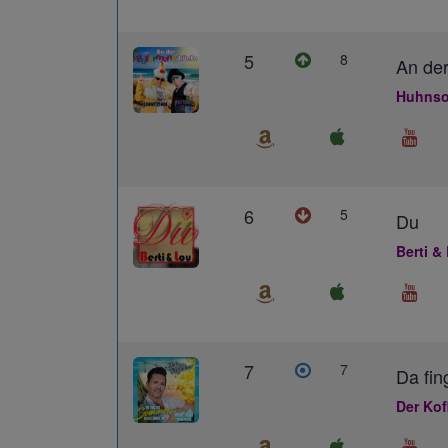
5
8
An der
Huhnso
6
5
Du
Berti &
7
7
Da fin
Der Kof