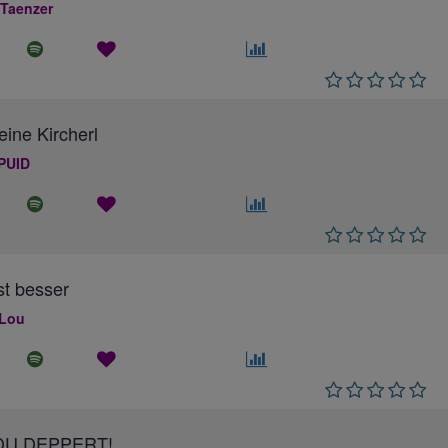
 Taenzer
eine Kircherl
PUID
ist besser
 Lou
DU DEPPERT!