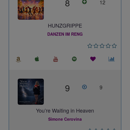
8
12
HUNZGRIPPE
DANZEN IM RENG
9
9
You’re Waiting in Heaven
Simone Cerovina