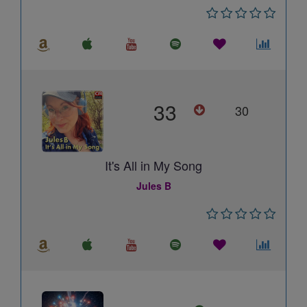
33
30
It's All in My Song
Jules B