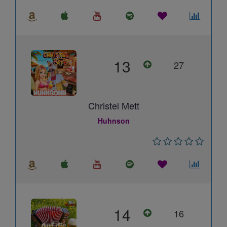
13
27
Christel Mett
Huhnson
14
16