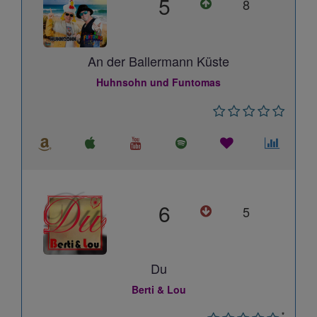
5
8
An der Ballermann Küste
Huhnsohn und Funtomas
6
5
Du
Berti & Lou
*