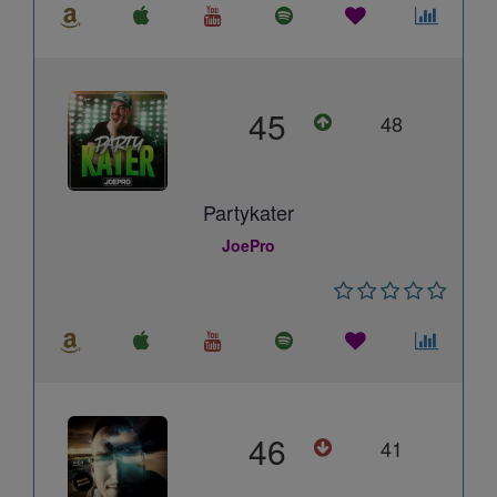
45
48
Partykater
JoePro
46
41