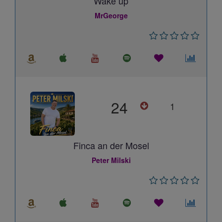
Wake up
MrGeorge
24
1
Finca an der Mosel
Peter Milski