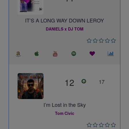
IT’S A LONG WAY DOWN LEROY
DANIELS x DJ TOM
12
17
I’m Lost in the Sky
Tom Civic