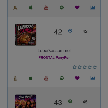
42
42
Leberkassemmel
FRONTAL PartyPur
43
45