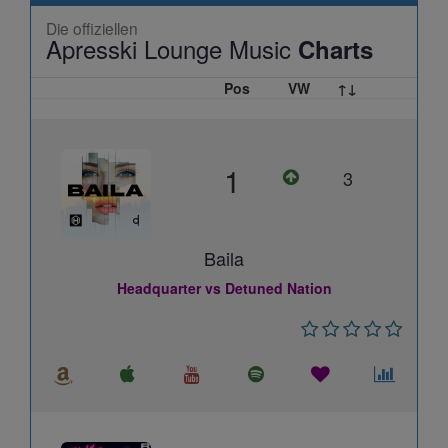
Die offiziellen
Apresski Lounge Music
Charts
Pos
VW
↑↓
1
3
Baila
Headquarter vs Detuned Nation