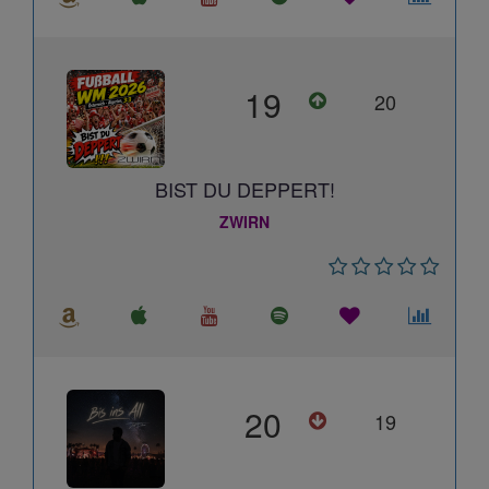
19
20
BIST DU DEPPERT!
ZWIRN
20
19