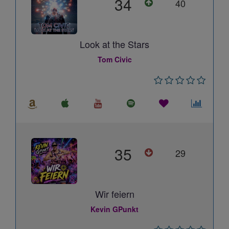
34
40
Look at the Stars
Tom Civic
35
29
Wir feiern
Kevin GPunkt