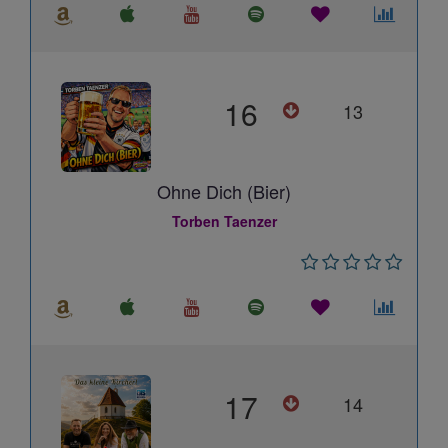
16
13
Ohne Dich (Bier)
Torben Taenzer
17
14