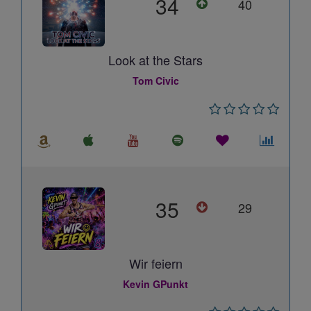
34
40
Look at the Stars
Tom Civic
35
29
Wir feiern
Kevin GPunkt