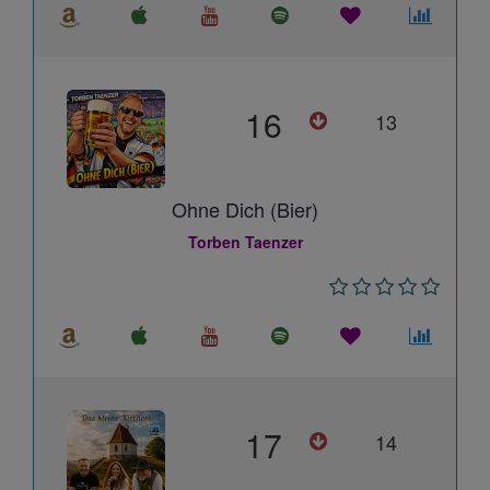
16
13
Ohne Dich (Bier)
Torben Taenzer
17
14