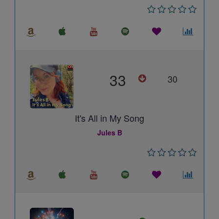
33
30
It's All in My Song
Jules B