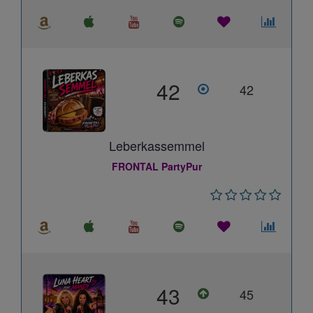
42
42
Leberkassemmel
FRONTAL PartyPur
43
45