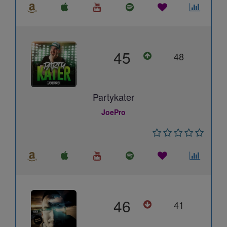
45
48
Partykater
JoePro
46
41