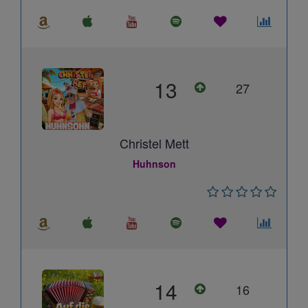
13
27
Christel Mett
Huhnson
14
16