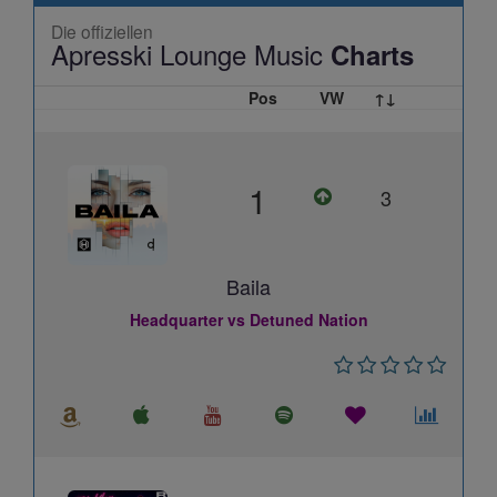
Die offiziellen
Apresski Lounge Music
Charts
Pos
VW
↑↓
1
3
Baila
Headquarter vs Detuned Nation