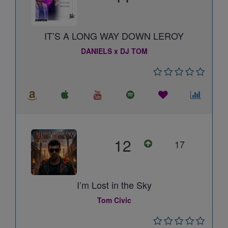
IT’S A LONG WAY DOWN LEROY
DANIELS x DJ TOM
12
17
I’m Lost in the Sky
Tom Civic