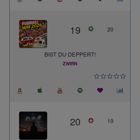
19
20
BIST DU DEPPERT!
ZWIRN
20
19