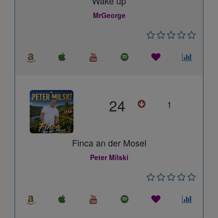
Wake up
MrGeorge
24
1
Finca an der Mosel
Peter Milski