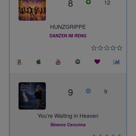
8
12
HUNZGRIPPE
DANZEN IM RENG
9
9
You’re Waiting in Heaven
Simone Cerovina