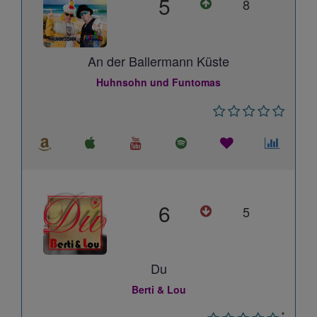
5
8
An der Ballermann Küste
Huhnsohn und Funtomas
6
5
Du
Berti & Lou
*