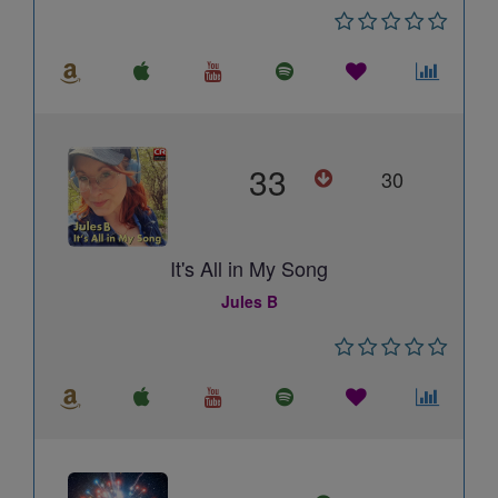
33
30
It's All in My Song
Jules B