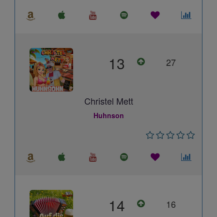
13
27
Christel Mett
Huhnson
14
16