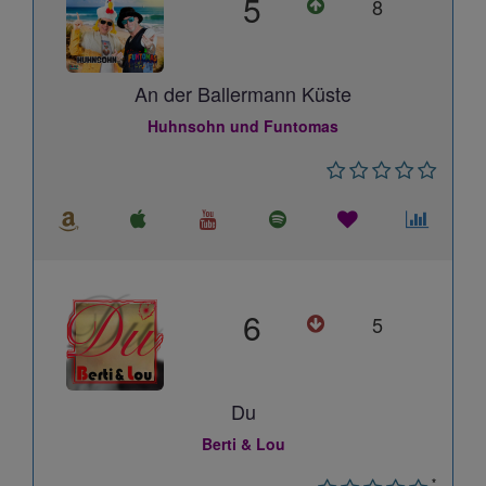
5
8
An der Ballermann Küste
Huhnsohn und Funtomas
6
5
Du
Berti & Lou
*