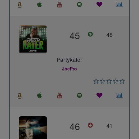
45
48
Partykater
JoePro
46
41