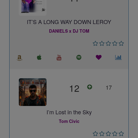
IT’S A LONG WAY DOWN LEROY
DANIELS x DJ TOM
12
17
I’m Lost in the Sky
Tom Civic