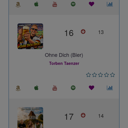
16
13
Ohne Dich (Bier)
Torben Taenzer
17
14