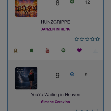
8
12
HUNZGRIPPE
DANZEN IM RENG
9
9
You’re Waiting in Heaven
Simone Cerovina