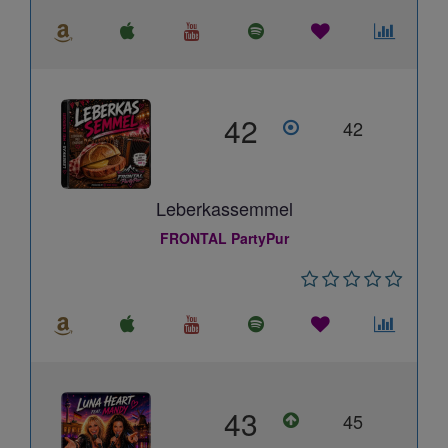
42
42
Leberkassemmel
FRONTAL PartyPur
43
45