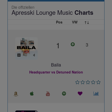
Die offiziellen
Apresski Lounge Music
Charts
Pos
VW
↑↓
1
3
Baila
Headquarter vs Detuned Nation