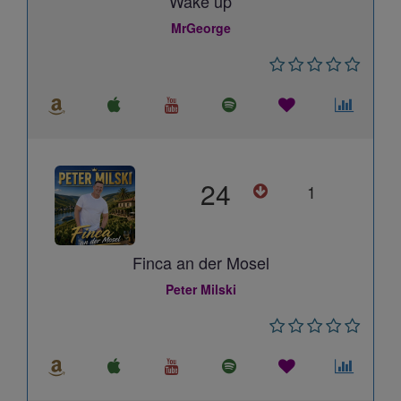
Wake up
MrGeorge
24
1
Finca an der Mosel
Peter Milski