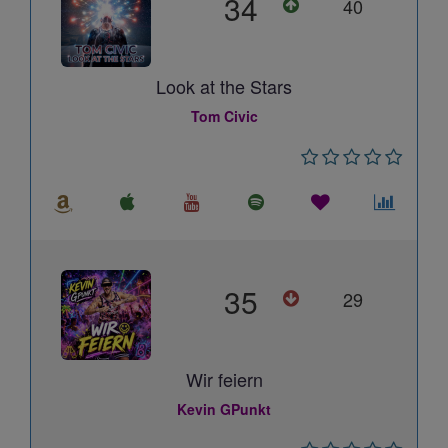
34
40
Look at the Stars
Tom Civic
35
29
Wir feiern
Kevin GPunkt