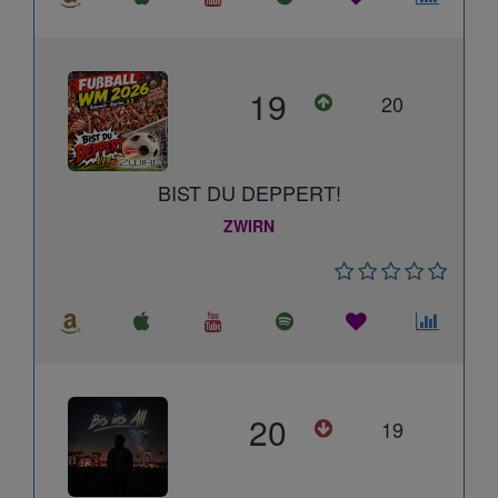
19
20
BIST DU DEPPERT!
ZWIRN
20
19