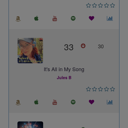
33
30
It's All in My Song
Jules B