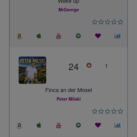
Wake up
MrGeorge
24
1
Finca an der Mosel
Peter Milski