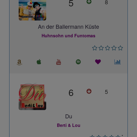
5
8
An der Ballermann Küste
Huhnsohn und Funtomas
6
5
Du
Berti & Lou
*