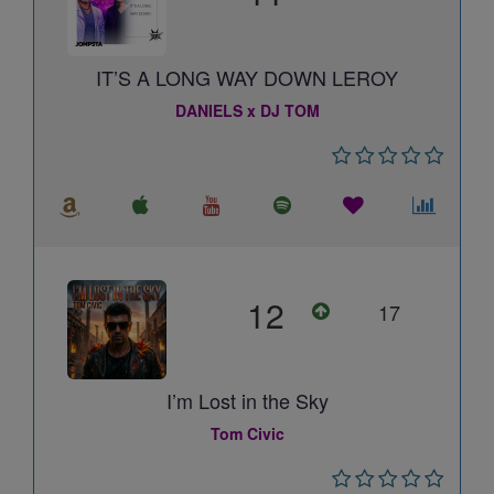
IT’S A LONG WAY DOWN LEROY
DANIELS x DJ TOM
12
17
I’m Lost in the Sky
Tom Civic