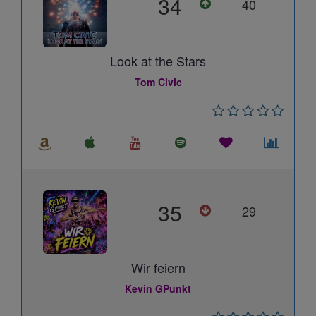
34
40
Look at the Stars
Tom Civic
35
29
Wir feiern
Kevin GPunkt