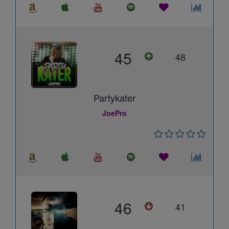
45
48
Partykater
JoePro
46
41