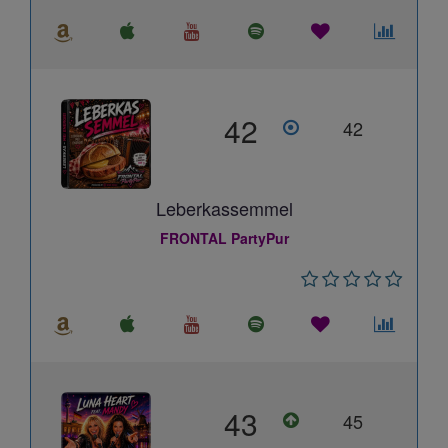
42
42
Leberkassemmel
FRONTAL PartyPur
43
45