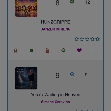
8
12
HUNZGRIPPE
DANZEN IM RENG
9
9
You’re Waiting in Heaven
Simone Cerovina