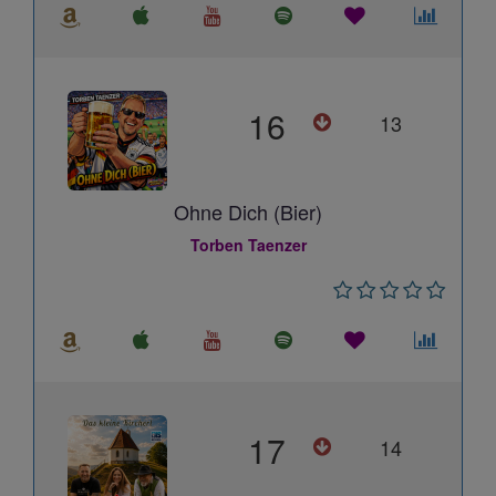
16
13
Ohne Dich (Bier)
Torben Taenzer
17
14