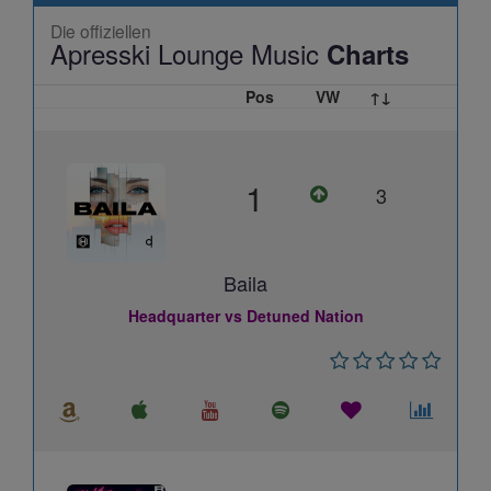
Die offiziellen
Apresski Lounge Music
Charts
Pos
VW
↑↓
1
3
Baila
Headquarter vs Detuned Nation