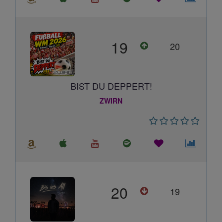
19
20
BIST DU DEPPERT!
ZWIRN
20
19