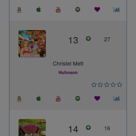
13
27
Christel Mett
Huhnson
14
16