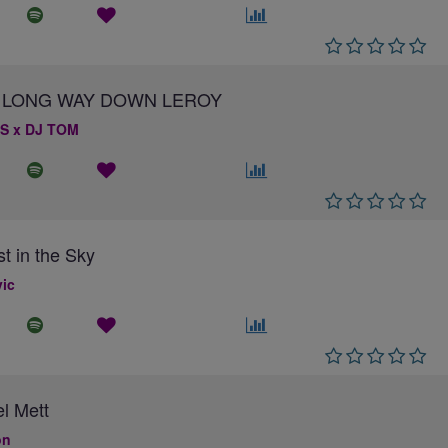
 A LONG WAY DOWN LEROY
S x DJ TOM
st in the Sky
ic
el Mett
on