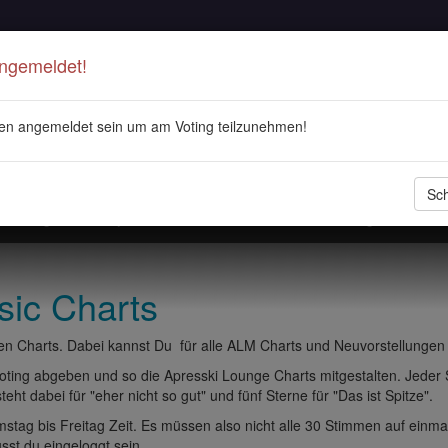
Angemeldet!
en angemeldet sein um am Voting teilzunehmen!
Sch
stellungen
Playlisten
ALM Radio
Veranstaltungen
DJ 
sic Charts
n Charts. Dabei kannst Du für alle ALM Charts und Neuvorstellungen
ting abgeben und so die Apresski Lounge Charts mitgestalten. Jeder
eht dabei für "eher nicht so gut" und fünf Sterne für "Das ist Spitze".
tag bis Freitag Zeit. Es müssen also nicht alle 30 Stimmen auf einma
t du eingeloggt sein.