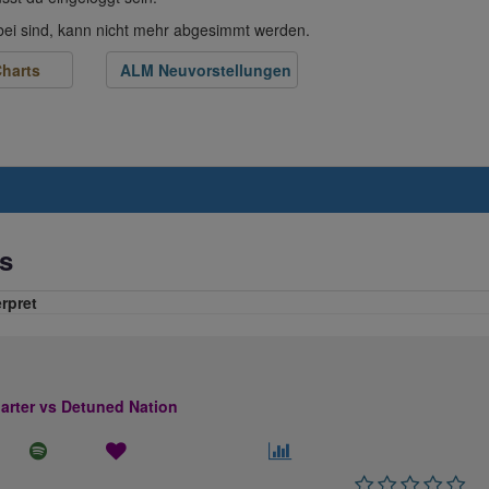
abei sind, kann nicht mehr abgesimmt werden.
harts
ALM Neuvorstellungen
s
erpret
rter vs Detuned Nation