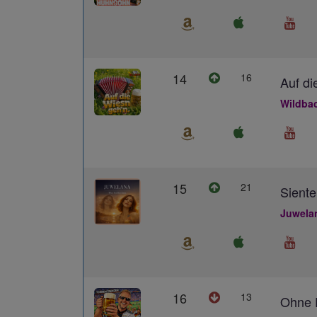
14
16
Auf di
Wildba
15
21
Siente
Juwela
16
13
Ohne D