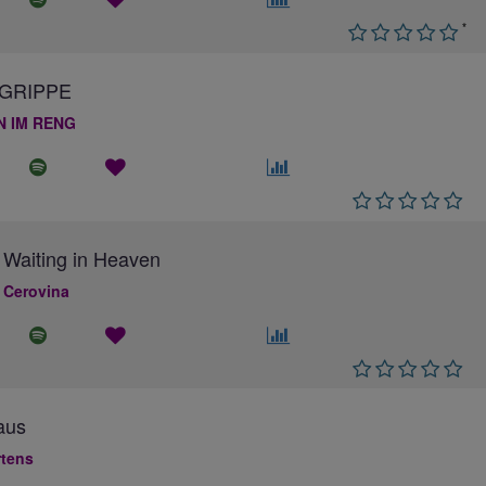
*
GRIPPE
N IM RENG
 Waiting in Heaven
 Cerovina
aus
rtens