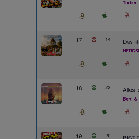
Torben
17
14
Das kl
HERGS
18
22
Alles 
Berti &
19
20
BIST 