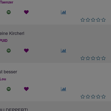
 Taenzer
eine Kircherl
PUID
ist besser
 Lou
DU DEPPERT!