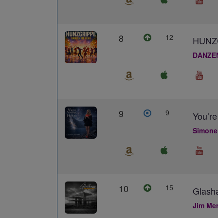
8
12
HUNZ
DANZE
9
9
You’re
Simone
10
15
Glash
Jim Me