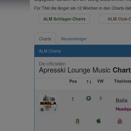
Für Titel die länger als 12 Wochen in den Charts d
ALM Schlager-Charts
ALM Club-C
Charts
Neueinsteiger
ALM Charts
Die offiziellen
Apresski Lounge Music
Chart
Pos
↑↓
VW
Titel/int
1
3
Baila
Headqua