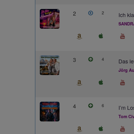
2
2
Ich kl
SANDR
3
4
Das le
Jörg Au
4
6
I’m L
Tom Civ