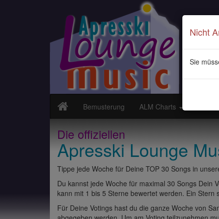
Nicht 
Sie müss
Bemusterung
ALM Charts
Neuvor
Die offiziellen
Apresski Lounge Mu
Tippe jede Woche für Deine TOP 30 Songs in unsere
Du kannst jede Woche für maximal 30 Songs Dein Vo
kann mit 1 bis 5 Sterne bewertet werden. Ein Stern st
Für Deine Votings hast du die ganze Woche von Sams
abgegeben werden. Um am Voting teilzunehmen muss