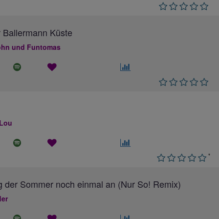
 Ballermann Küste
hn und Funtomas
 Lou
*
g der Sommer noch einmal an (Nur So! Remix)
ler