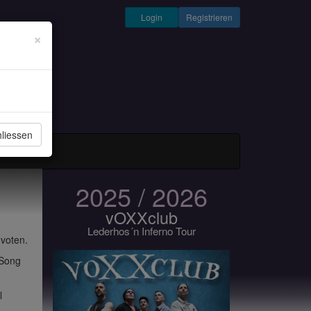
Login
Registrieren
×
liessen
und Musiker
2025 / 2026
vOXXclub
Lederhos´n Inferno Tour
 voten.
 Song
l