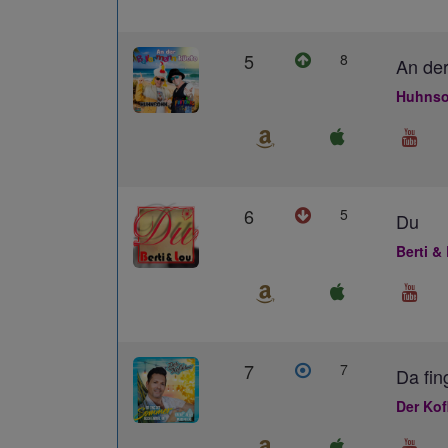
5
8
An der
Huhnso
6
5
Du
Berti &
7
7
Da fin
Der Kof