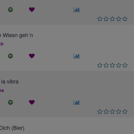
e Wiesn geh´n
ch
 la vibra
na
ich (Bier)