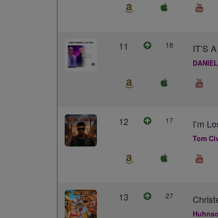
11
18
IT’S
DANIEL
12
17
I’m Lo
Tom Civ
13
27
Christ
Huhns