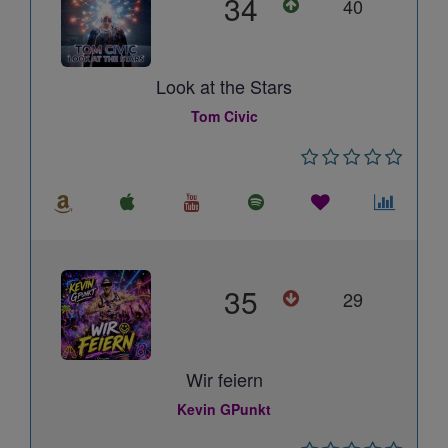
34
40
Look at the Stars
Tom Civic
35
29
Wir feiern
Kevin GPunkt