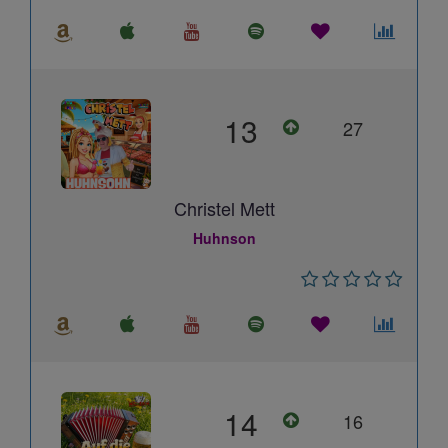
13
27
Christel Mett
Huhnson
14
16