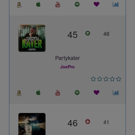
45
48
Partykater
JoePro
46
41