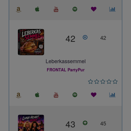
42
42
Leberkassemmel
FRONTAL PartyPur
43
45