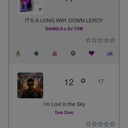
IT’S A LONG WAY DOWN LEROY
DANIELS x DJ TOM
12
17
I’m Lost in the Sky
Tom Civic