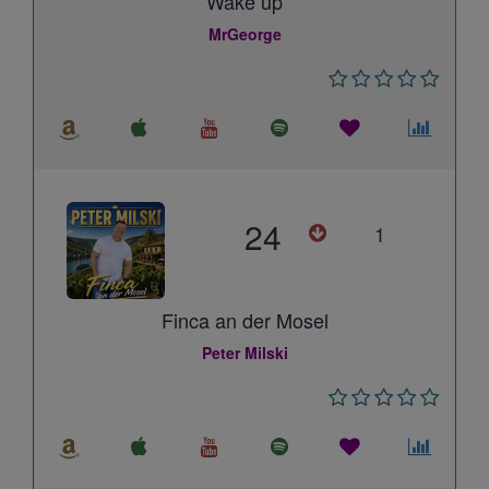
Wake up
MrGeorge
24
1
Finca an der Mosel
Peter Milski