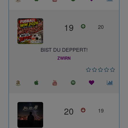
19
20
BIST DU DEPPERT!
ZWIRN
20
19