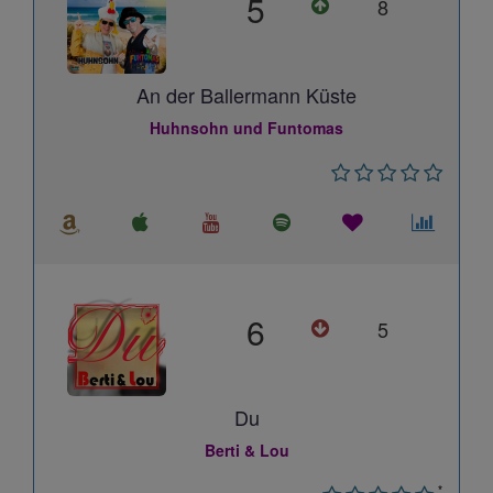
5
8
An der Ballermann Küste
Huhnsohn und Funtomas
6
5
Du
Berti & Lou
*