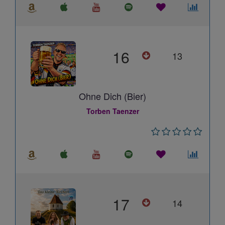
16
13
Ohne Dich (Bier)
Torben Taenzer
17
14