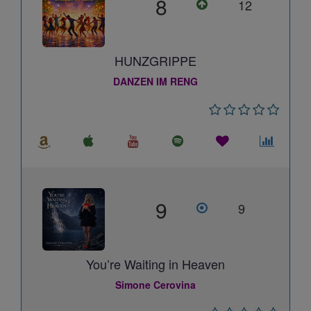
8
12
HUNZGRIPPE
DANZEN IM RENG
9
9
You’re Waiting in Heaven
Simone Cerovina