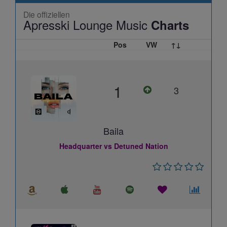
Die offiziellen
Apresski Lounge Music
Charts
Pos
VW
↑↓
1
3
Baila
Headquarter vs Detuned Nation