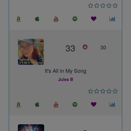
33
30
It's All in My Song
Jules B