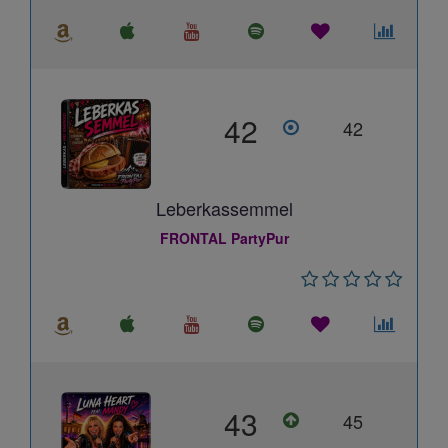
42
42
Leberkassemmel
FRONTAL PartyPur
43
45