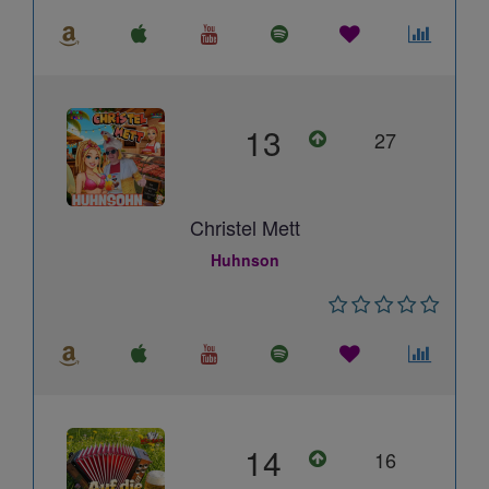
13
27
Christel Mett
Huhnson
14
16