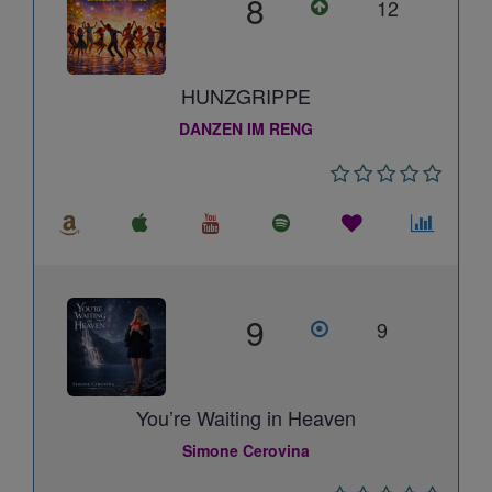
8
12
HUNZGRIPPE
DANZEN IM RENG
9
9
You’re Waiting in Heaven
Simone Cerovina