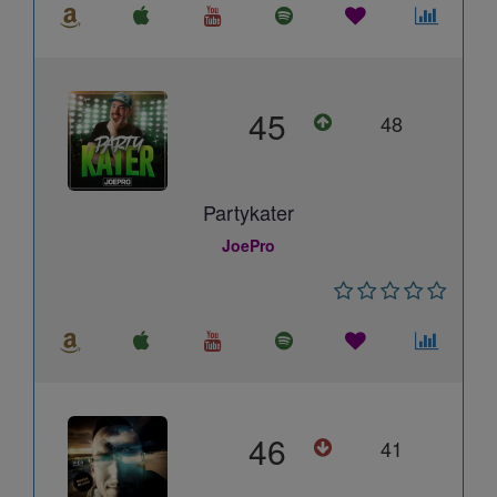
45
48
Partykater
JoePro
46
41