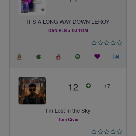
IT’S A LONG WAY DOWN LEROY
DANIELS x DJ TOM
12
17
I’m Lost in the Sky
Tom Civic