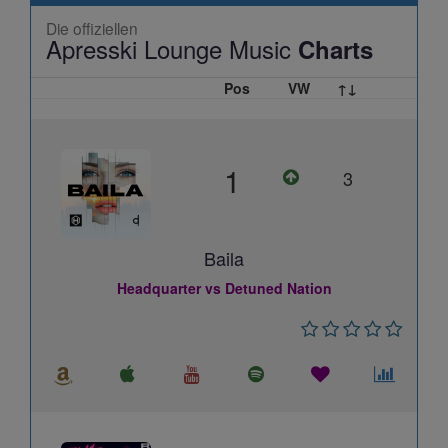
Die offiziellen
Apresski Lounge Music
Charts
Pos
VW
↑↓
1
3
Baila
Headquarter vs Detuned Nation