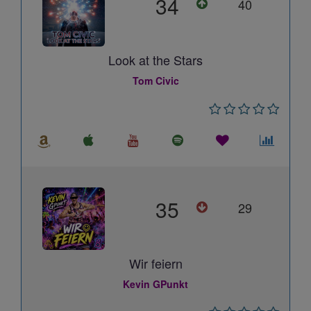
34
40
Look at the Stars
Tom Civic
35
29
Wir feiern
Kevin GPunkt