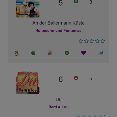
5
8
An der Ballermann Küste
Huhnsohn und Funtomas
6
5
Du
Berti & Lou
*