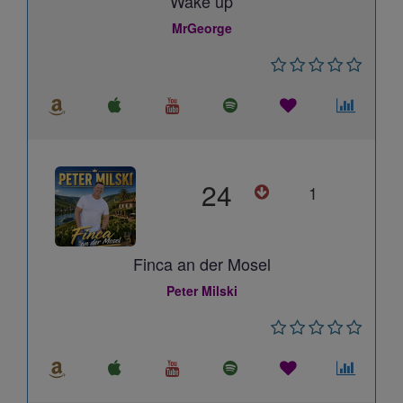
Wake up
MrGeorge
24
1
Finca an der Mosel
Peter Milski