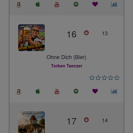
16
13
Ohne Dich (Bier)
Torben Taenzer
17
14