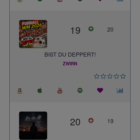
19
20
BIST DU DEPPERT!
ZWIRN
20
19