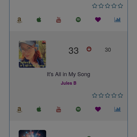
33
30
It's All in My Song
Jules B