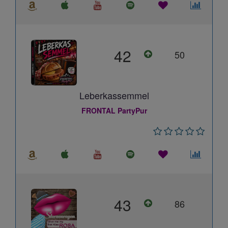
42
50
Leberkassemmel
FRONTAL PartyPur
43
86