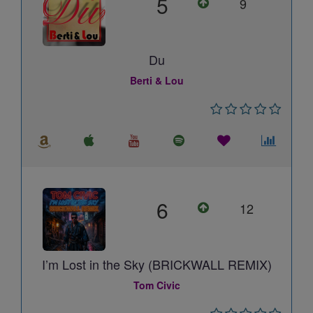
5
9
Du
Berti & Lou
6
12
I’m Lost in the Sky (BRICKWALL REMIX)
Tom Civic