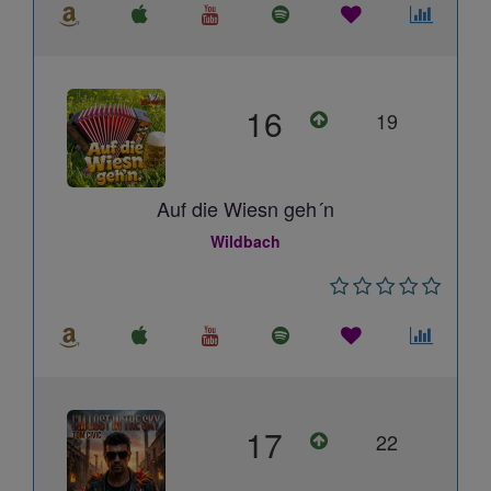
16
19
Auf die Wiesn geh´n
Wildbach
17
22