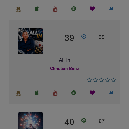
39
39
All In
Christian Benz
40
67