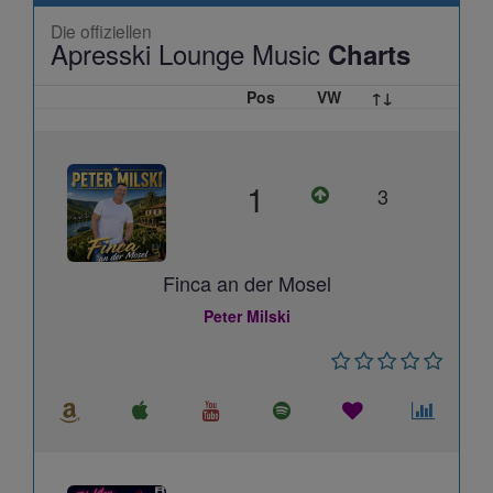
Die offiziellen
Apresski Lounge Music
Charts
Pos
VW
↑↓
1
3
Finca an der Mosel
Peter Milski