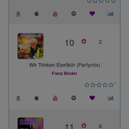
10
2
Wir Trinken Eierlikör (Partymix)
Franz Börder
*
11
8