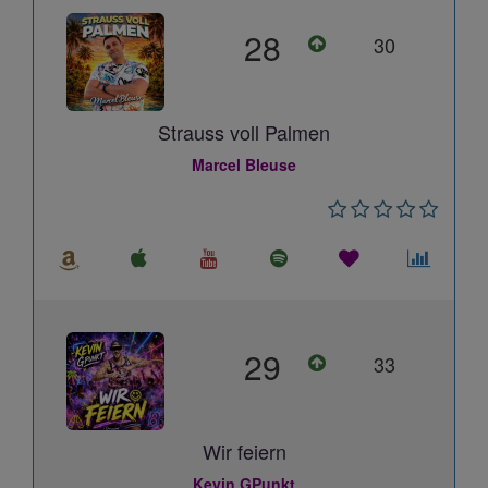
28
30
Strauss voll Palmen
Marcel Bleuse
29
33
Wir feiern
Kevin GPunkt