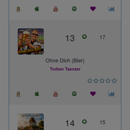
13
17
Ohne Dich (Bier)
Torben Taenzer
14
15