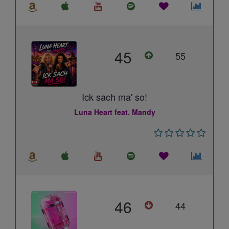
45
55
Ick sach ma' so!
Luna Heart feat. Mandy
46
44