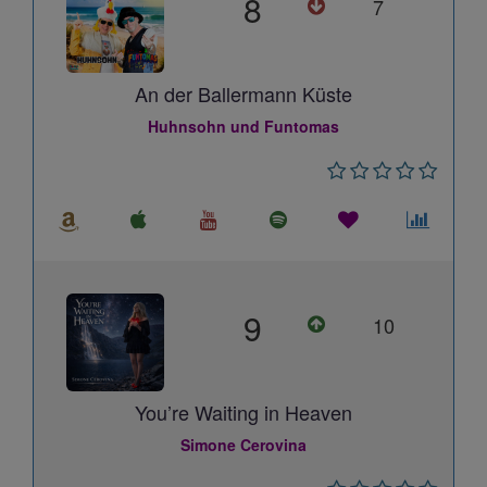
8
7
An der Ballermann Küste
Huhnsohn und Funtomas
9
10
You’re Waiting in Heaven
Simone Cerovina