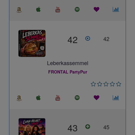
42
42
Leberkassemmel
FRONTAL PartyPur
43
45