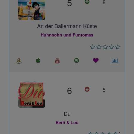
5
8
An der Ballermann Küste
Huhnsohn und Funtomas
6
5
Du
Berti & Lou
*