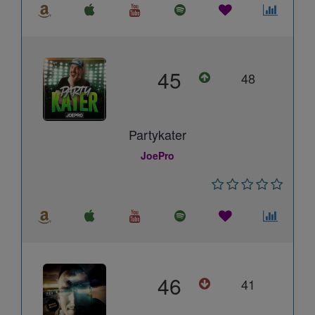
45
48
Partykater
JoePro
46
41