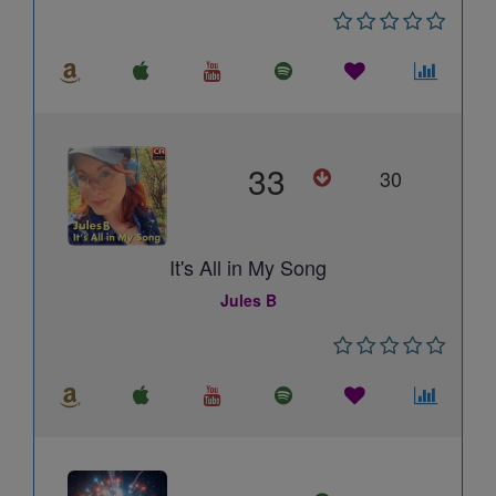
33
30
It's All in My Song
Jules B