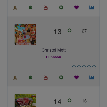
13
27
Christel Mett
Huhnson
14
16