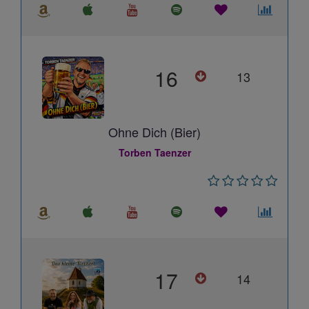
16
13
Ohne Dich (Bier)
Torben Taenzer
17
14