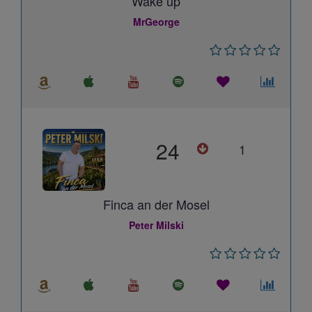
Wake up
MrGeorge
24
1
Finca an der Mosel
Peter Milski