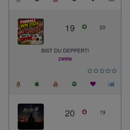
19
20
BIST DU DEPPERT!
ZWIRN
20
19