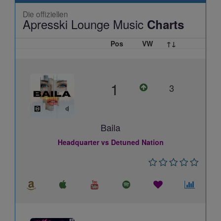
Die offiziellen
Apresski Lounge Music
Charts
Pos
VW
↑↓
1
3
Baila
Headquarter vs Detuned Nation