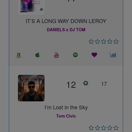
IT’S A LONG WAY DOWN LEROY
DANIELS x DJ TOM
12
17
I’m Lost in the Sky
Tom Civic