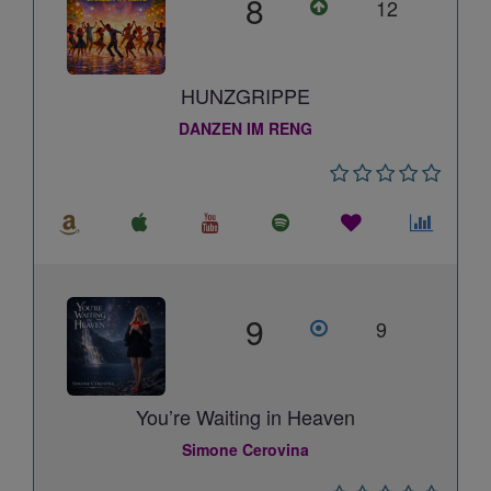
8
12
HUNZGRIPPE
DANZEN IM RENG
9
9
You’re Waiting in Heaven
Simone Cerovina