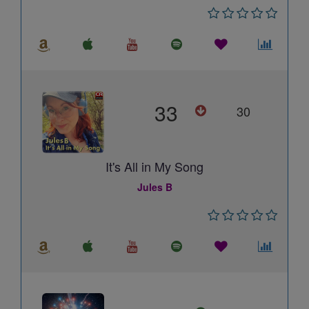
33
30
It's All in My Song
Jules B