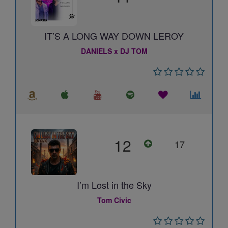
IT’S A LONG WAY DOWN LEROY
DANIELS x DJ TOM
12
17
I’m Lost in the Sky
Tom Civic