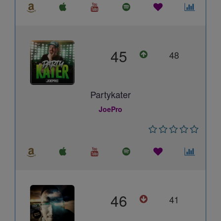
45
48
Partykater
JoePro
46
41