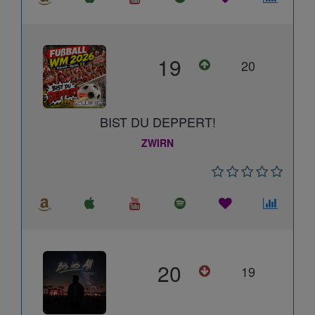
19
20
BIST DU DEPPERT!
ZWIRN
20
19