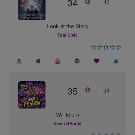
34
40
Look at the Stars
Tom Civic
35
29
Wir feiern
Kevin GPunkt