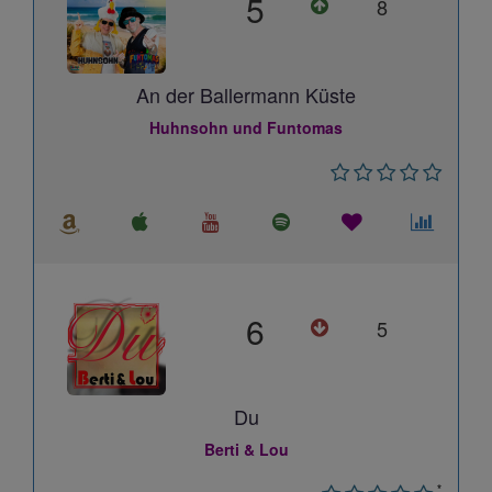
5
8
An der Ballermann Küste
Huhnsohn und Funtomas
6
5
Du
Berti & Lou
*