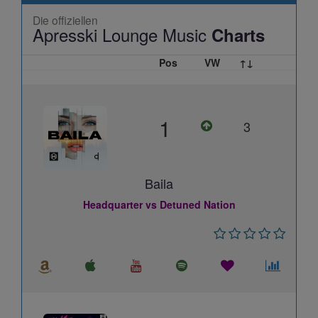
Die offiziellen
Apresski Lounge Music
Charts
Pos
VW
↑↓
1
3
Baila
Headquarter vs Detuned Nation