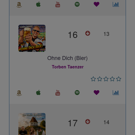
16
13
Ohne Dich (Bier)
Torben Taenzer
17
14