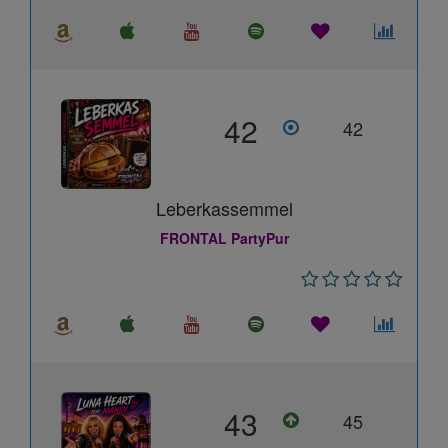
42
42
Leberkassemmel
FRONTAL PartyPur
43
45