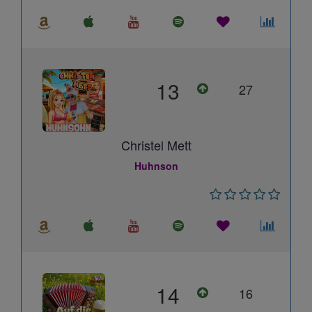
13
27
Christel Mett
Huhnson
14
16