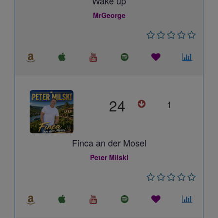
Wake up
MrGeorge
24
1
Finca an der Mosel
Peter Milski