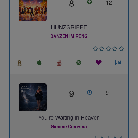
8
12
HUNZGRIPPE
DANZEN IM RENG
9
9
You’re Waiting in Heaven
Simone Cerovina