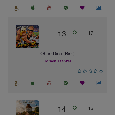
13
17
Ohne Dich (Bier)
Torben Taenzer
14
15