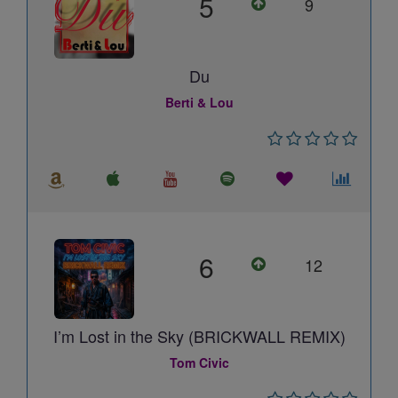
5
9
Du
Berti & Lou
6
12
I’m Lost in the Sky (BRICKWALL REMIX)
Tom Civic