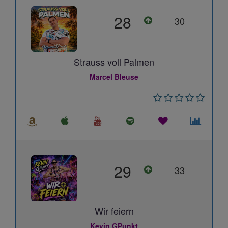
28
30
Strauss voll Palmen
Marcel Bleuse
29
33
Wir feiern
Kevin GPunkt