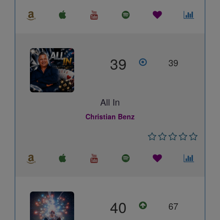
39
39
All In
Christian Benz
40
67