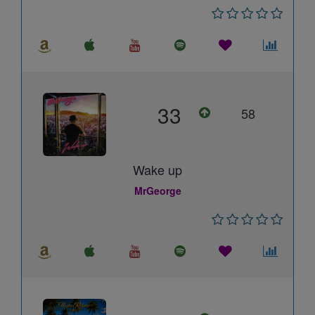
33
58
Wake up
MrGeorge