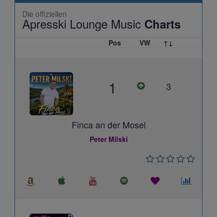
Die offiziellen
Apresski Lounge Music
Charts
Pos
VW
↑↓
1
3
Finca an der Mosel
Peter Milski