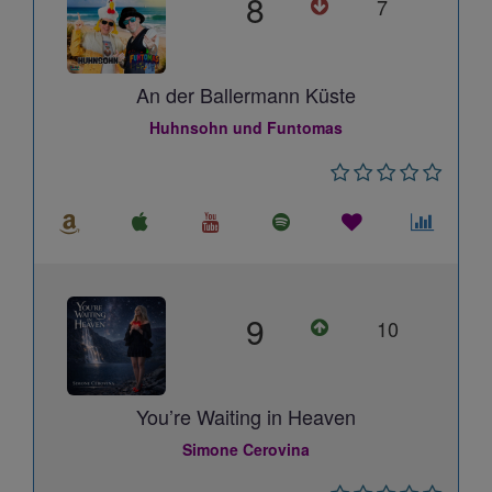
8
7
An der Ballermann Küste
Huhnsohn und Funtomas
9
10
You’re Waiting in Heaven
Simone Cerovina