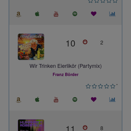
10
2
Wir Trinken Eierlikör (Partymix)
Franz Börder
*
11
8