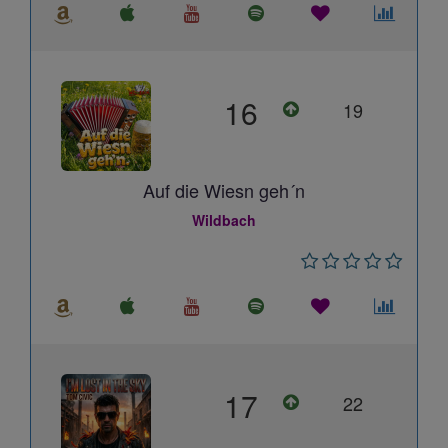
16
19
Auf die Wiesn geh´n
Wildbach
17
22