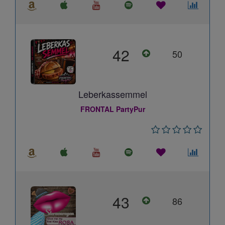
42
50
Leberkassemmel
FRONTAL PartyPur
43
86