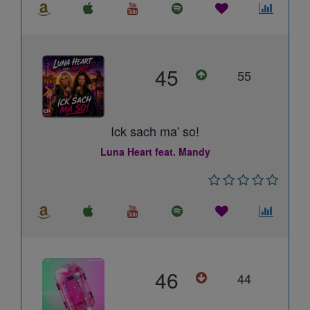
45
55
Ick sach ma' so!
Luna Heart feat. Mandy
46
44