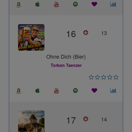
16
13
Ohne Dich (Bier)
Torben Taenzer
17
14