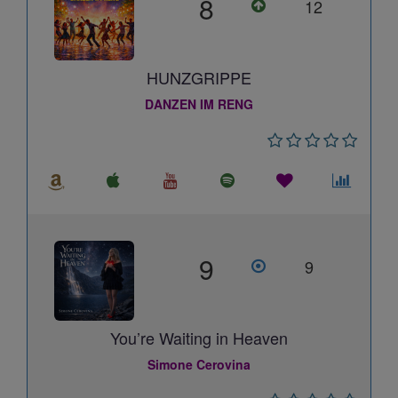
8
12
HUNZGRIPPE
DANZEN IM RENG
9
9
You’re Waiting in Heaven
Simone Cerovina