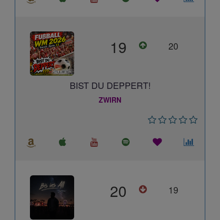
19
20
BIST DU DEPPERT!
ZWIRN
20
19