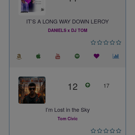
IT’S A LONG WAY DOWN LEROY
DANIELS x DJ TOM
12
17
I’m Lost in the Sky
Tom Civic