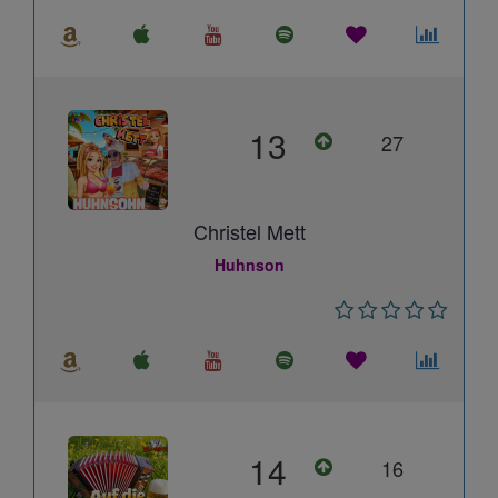
13
27
Christel Mett
Huhnson
14
16