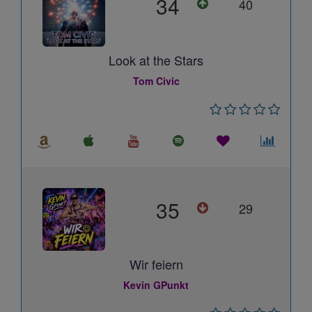
34
40
Look at the Stars
Tom Civic
35
29
Wir feiern
Kevin GPunkt