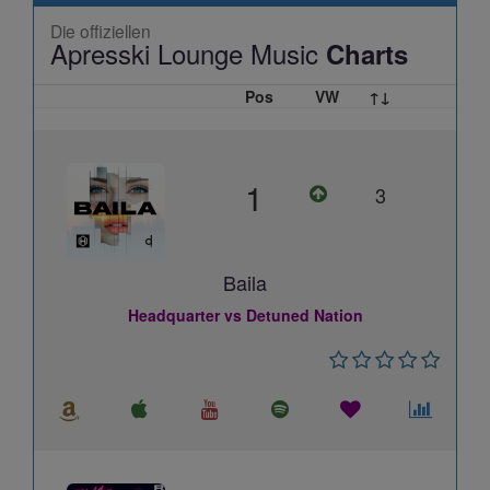
Die offiziellen
Apresski Lounge Music
Charts
Pos
VW
↑↓
1
3
Baila
Headquarter vs Detuned Nation