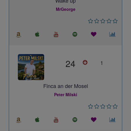
Wake up
MrGeorge
24
1
Finca an der Mosel
Peter Milski