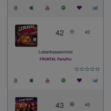
42
42
Leberkassemmel
FRONTAL PartyPur
43
45