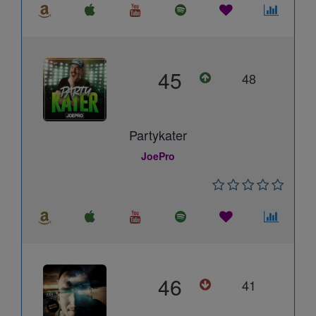
45
48
Partykater
JoePro
46
41