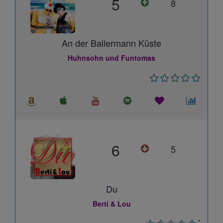
5
8
An der Ballermann Küste
Huhnsohn und Funtomas
6
5
Du
Berti & Lou
*