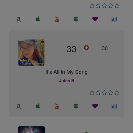
33
30
It's All in My Song
Jules B