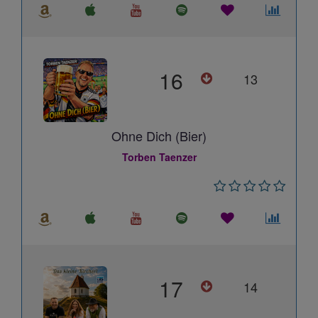
16
13
Ohne Dich (Bier)
Torben Taenzer
17
14