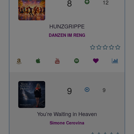
8
12
HUNZGRIPPE
DANZEN IM RENG
9
9
You’re Waiting in Heaven
Simone Cerovina