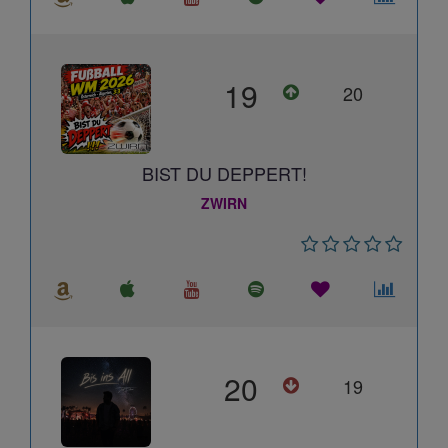
19
20
BIST DU DEPPERT!
ZWIRN
20
19