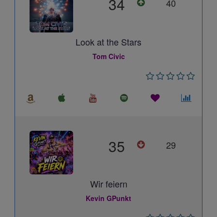
34
40
Look at the Stars
Tom Civic
35
29
Wir feiern
Kevin GPunkt