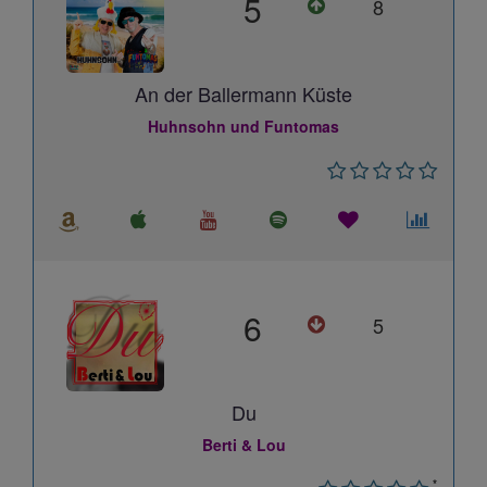
5
8
An der Ballermann Küste
Huhnsohn und Funtomas
6
5
Du
Berti & Lou
*