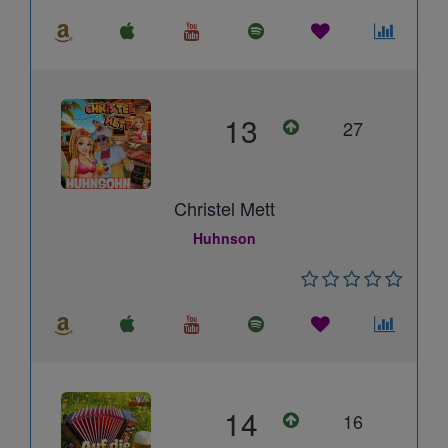
13
27
Christel Mett
Huhnson
14
16