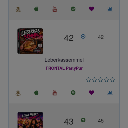
42
42
Leberkassemmel
FRONTAL PartyPur
43
45