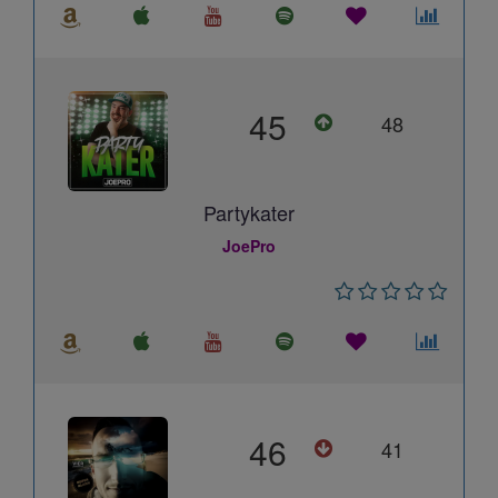
45
48
Partykater
JoePro
46
41