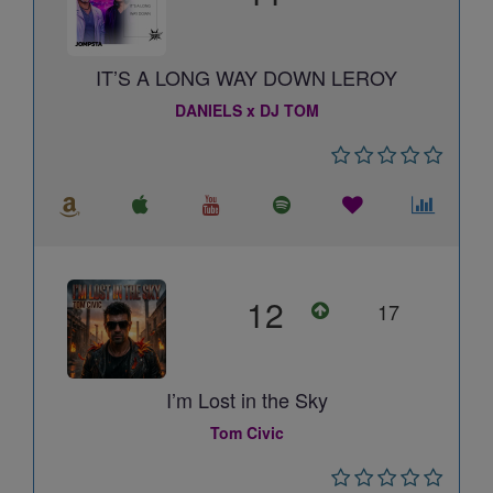
IT’S A LONG WAY DOWN LEROY
DANIELS x DJ TOM
12
17
I’m Lost in the Sky
Tom Civic