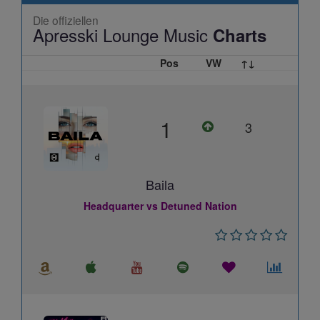
Die offiziellen
Apresski Lounge Music
Charts
Pos
VW
↑↓
1
3
Baila
Headquarter vs Detuned Nation