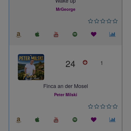
Wake up
MrGeorge
24
1
Finca an der Mosel
Peter Milski