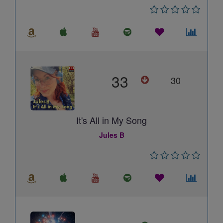
33
30
It's All in My Song
Jules B