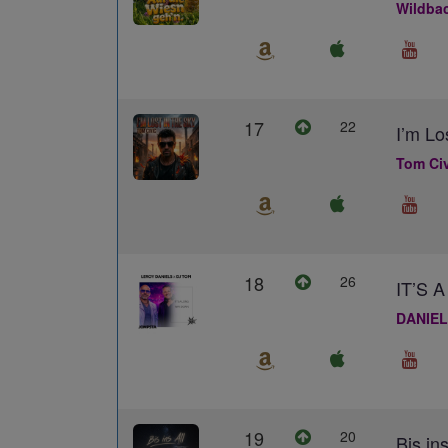
Wildba
17
22
I’m Lo
Tom Civ
18
26
IT’S
DANIEL
19
20
Bis ins