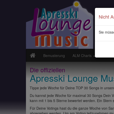
Nicht 
Sie müss
Bemusterung
ALM Charts
Neuvor
Die offiziellen
Apresski Lounge Mu
Tippe jede Woche für Deine TOP 30 Songs in unsere
Du kannst jede Woche für maximal 30 Songs Dein Vo
kann mit 1 bis 5 Sterne bewertet werden. Ein Stern st
Für Deine Votings hast du die ganze Woche von Sams
abgegeben werden. Um am Voting teilzunehmen muss