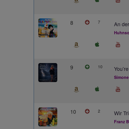
8
7
An der
Huhnso
9
10
You’re
Simone
10
2
Wir Tr
Franz B