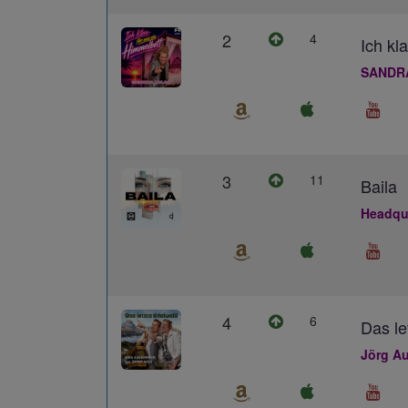
2
4
Ich kl
SANDR
3
11
Baila
Headqua
4
6
Das le
Jörg Au