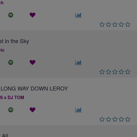
ch
st in the Sky
ic
 A LONG WAY DOWN LEROY
S x DJ TOM
 All