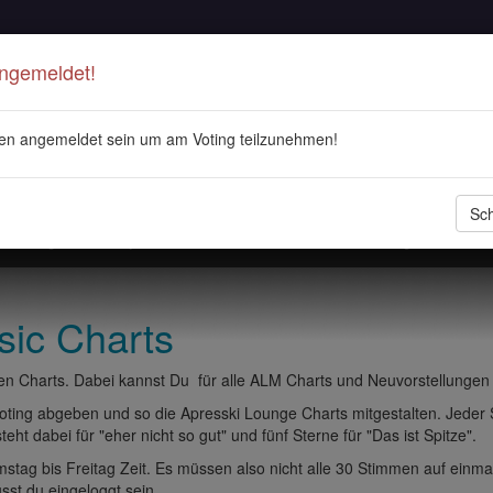
Angemeldet!
en angemeldet sein um am Voting teilzunehmen!
Sch
stellungen
Playlisten
ALM Radio
Veranstaltungen
DJ 
sic Charts
n Charts. Dabei kannst Du für alle ALM Charts und Neuvorstellungen
ting abgeben und so die Apresski Lounge Charts mitgestalten. Jeder
eht dabei für "eher nicht so gut" und fünf Sterne für "Das ist Spitze".
tag bis Freitag Zeit. Es müssen also nicht alle 30 Stimmen auf einma
t du eingeloggt sein.