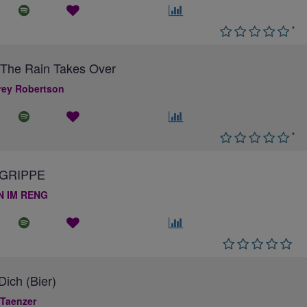
*
The Rain Takes Over
ey Robertson
*
GRIPPE
N IM RENG
ich (Bier)
 Taenzer