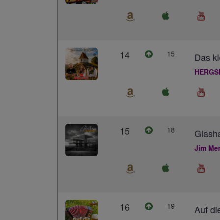
14
15
Das kl
HERGS
15
18
Glash
Jim Me
16
19
Auf di