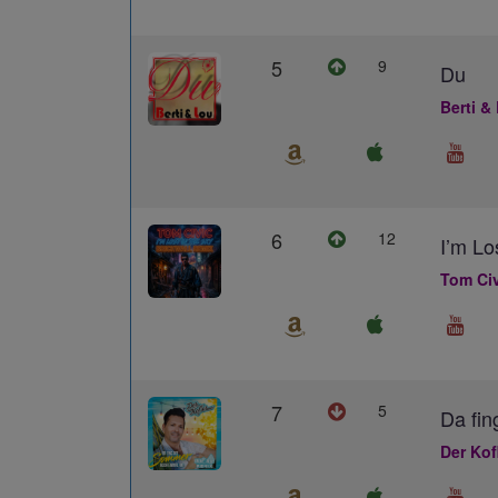
5
9
Du
Berti &
6
12
I’m L
Tom Civ
7
5
Da fin
Der Kof