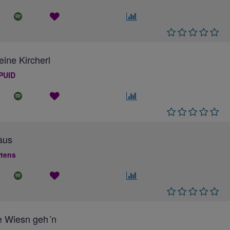
eine Kircherl
PUID
aus
rtens
e Wiesn geh´n