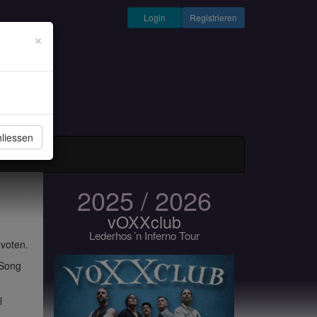
Login
Registrieren
×
liessen
und Musiker
2025 / 2026
vOXXclub
Lederhos´n Inferno Tour
 voten.
 Song
l