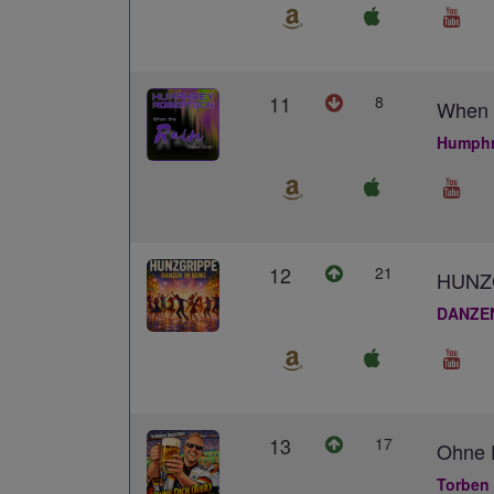
11
8
When 
Humphr
12
21
HUNZ
DANZE
13
17
Ohne D
Torben