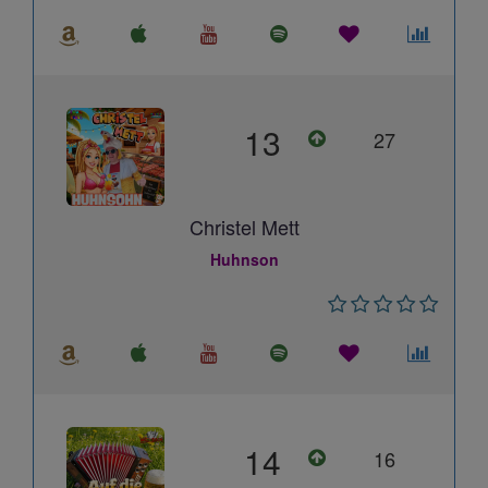
13
27
Christel Mett
Huhnson
14
16