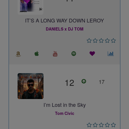
IT’S A LONG WAY DOWN LEROY
DANIELS x DJ TOM
12
17
I’m Lost in the Sky
Tom Civic