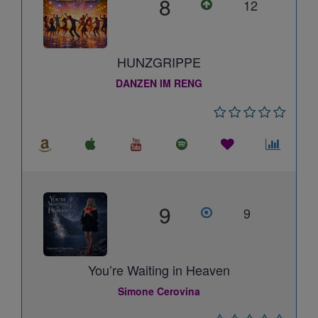
8
12
HUNZGRIPPE
DANZEN IM RENG
9
9
You’re Waiting in Heaven
Simone Cerovina