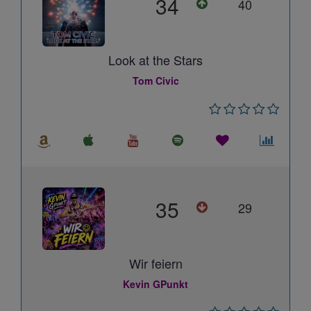
34
40
Look at the Stars
Tom Civic
35
29
Wir feiern
Kevin GPunkt