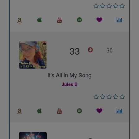
33
30
It's All in My Song
Jules B