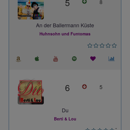
5
8
An der Ballermann Küste
Huhnsohn und Funtomas
6
5
Du
Berti & Lou
*