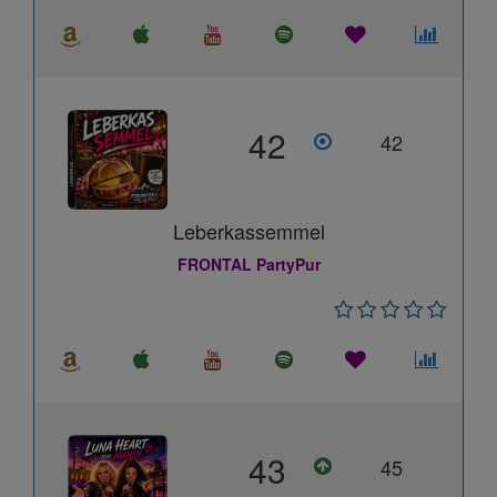
42
42
Leberkassemmel
FRONTAL PartyPur
43
45