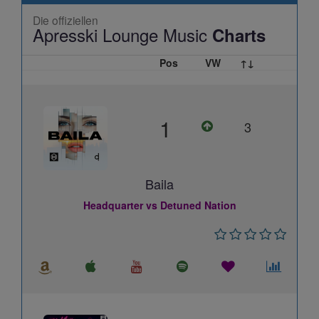
Die offiziellen
Apresski Lounge Music
Charts
Pos
VW
↑↓
1
3
Baila
Headquarter vs Detuned Nation