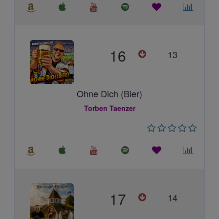
16
13
Ohne Dich (Bier)
Torben Taenzer
17
14