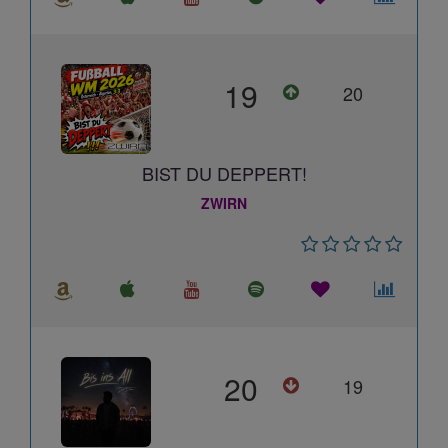
19
20
BIST DU DEPPERT!
ZWIRN
20
19