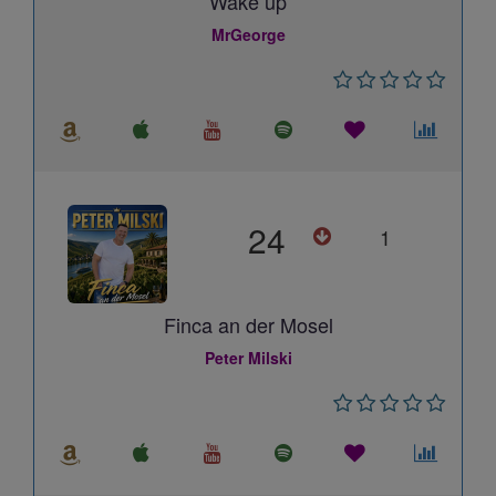
Wake up
MrGeorge
24
1
Finca an der Mosel
Peter Milski