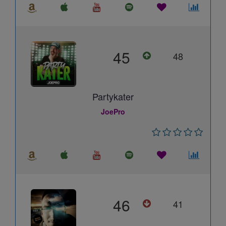
45
48
Partykater
JoePro
46
41