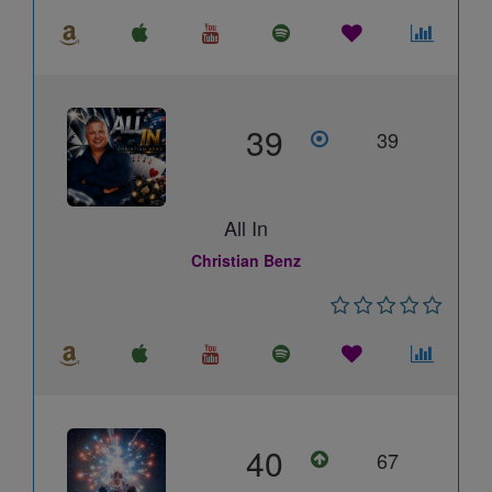
39
39
All In
Christian Benz
40
67