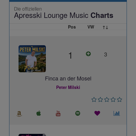
Die offiziellen
Apresski Lounge Music
Charts
Pos
VW
↑↓
1
3
Finca an der Mosel
Peter Milski