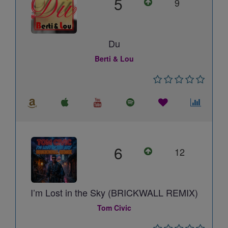
5
9
Du
Berti & Lou
6
12
I’m Lost in the Sky (BRICKWALL REMIX)
Tom Civic