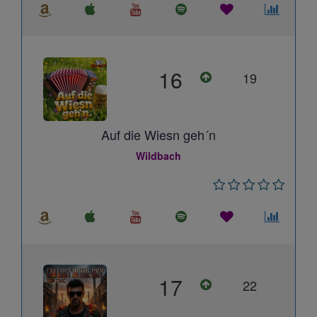
16
19
Auf die Wiesn geh´n
Wildbach
17
22