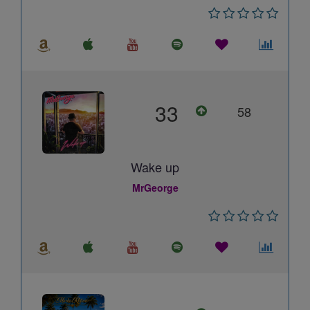
33
58
Wake up
MrGeorge