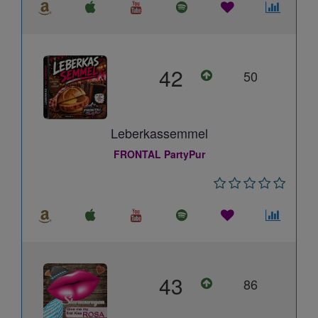
42
50
Leberkassemmel
FRONTAL PartyPur
43
86