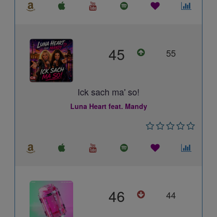
45
55
Ick sach ma' so!
Luna Heart feat. Mandy
46
44