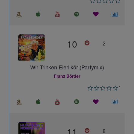
10
2
Wir Trinken Eierlikör (Partymix)
Franz Börder
*
11
8