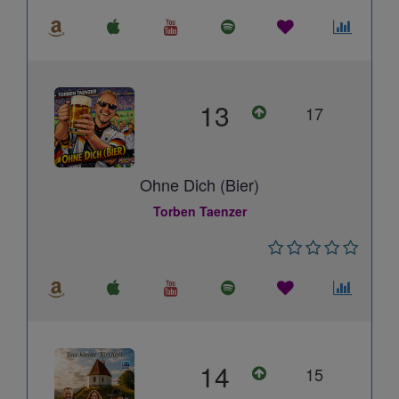
13
17
Ohne Dich (Bier)
Torben Taenzer
14
15