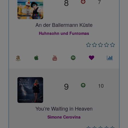
8
7
An der Ballermann Küste
Huhnsohn und Funtomas
9
10
You’re Waiting in Heaven
Simone Cerovina