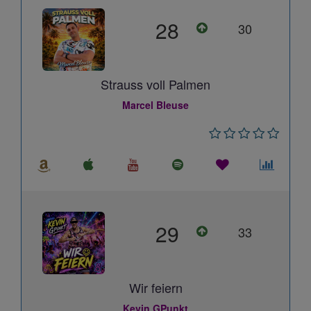
28
30
Strauss voll Palmen
Marcel Bleuse
29
33
Wir feiern
Kevin GPunkt