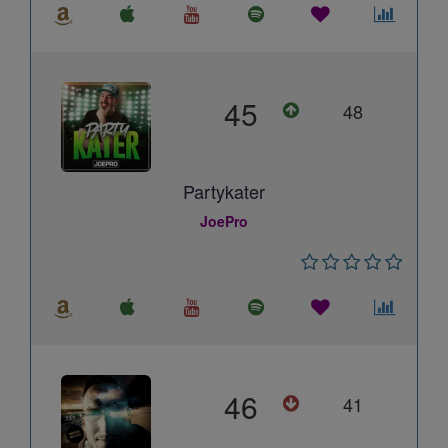
45
48
Partykater
JoePro
46
41