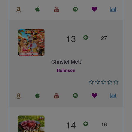
13
27
Christel Mett
Huhnson
14
16