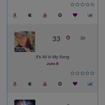
33
30
It's All in My Song
Jules B