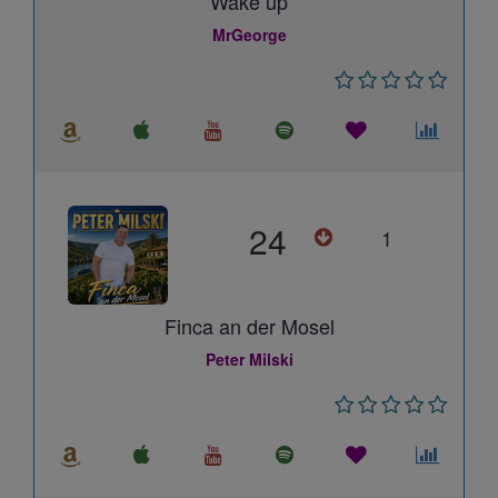
Wake up
MrGeorge
24
1
Finca an der Mosel
Peter Milski