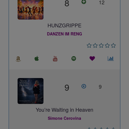
8
12
HUNZGRIPPE
DANZEN IM RENG
9
9
You’re Waiting in Heaven
Simone Cerovina