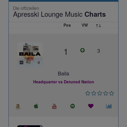
Die offiziellen
Apresski Lounge Music
Charts
Pos
VW
↑↓
1
3
Baila
Headquarter vs Detuned Nation