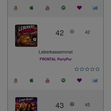
42
42
Leberkassemmel
FRONTAL PartyPur
43
45