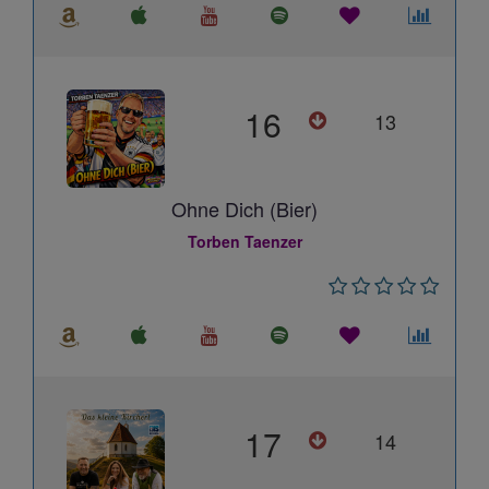
16
13
Ohne Dich (Bier)
Torben Taenzer
17
14