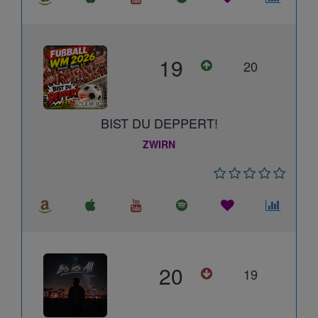
19
20
BIST DU DEPPERT!
ZWIRN
20
19