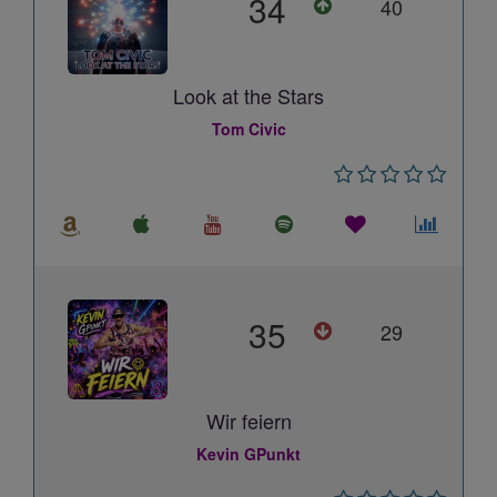
34
40
Look at the Stars
Tom Civic
35
29
Wir feiern
Kevin GPunkt