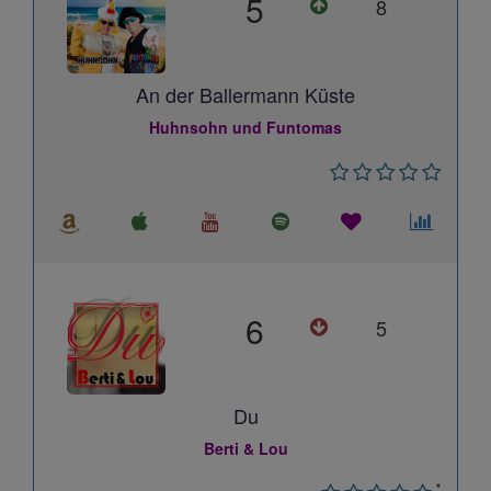
5
8
An der Ballermann Küste
Huhnsohn und Funtomas
6
5
Du
Berti & Lou
*