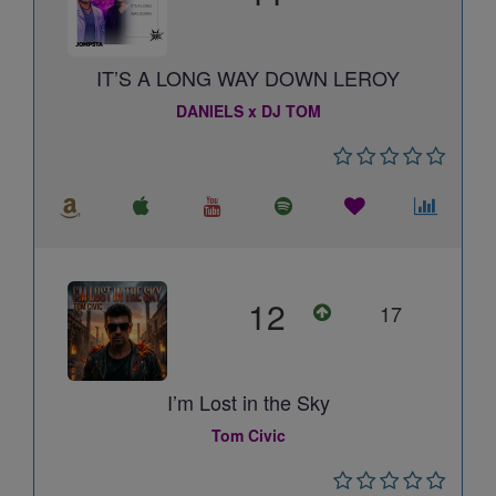
IT’S A LONG WAY DOWN LEROY
DANIELS x DJ TOM
12
17
I’m Lost in the Sky
Tom Civic