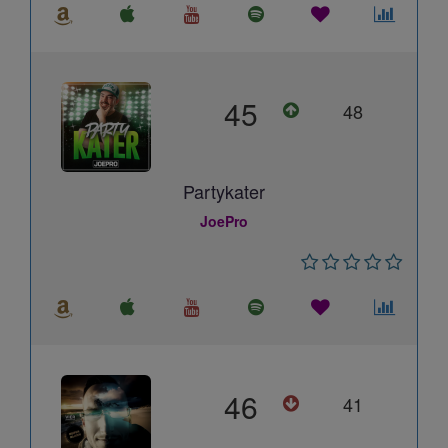
45
48
Partykater
JoePro
46
41