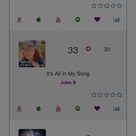
33
30
It's All in My Song
Jules B