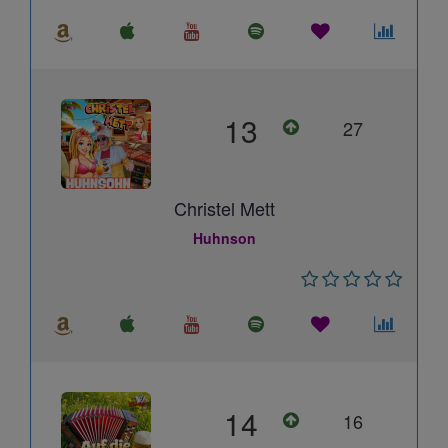
13
27
Christel Mett
Huhnson
14
16