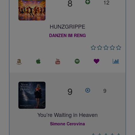
8
12
HUNZGRIPPE
DANZEN IM RENG
9
9
You’re Waiting in Heaven
Simone Cerovina