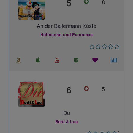
5
8
An der Ballermann Küste
Huhnsohn und Funtomas
6
5
Du
Berti & Lou
*