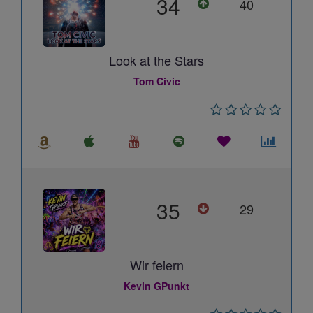
34
40
Look at the Stars
Tom Civic
35
29
Wir feiern
Kevin GPunkt