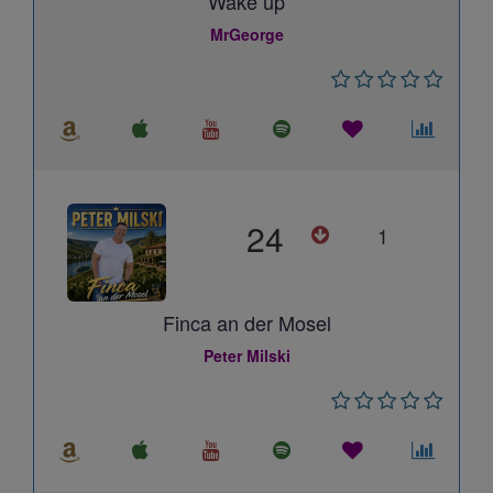
Wake up
MrGeorge
24
1
Finca an der Mosel
Peter Milski