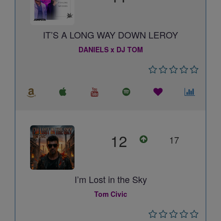
IT’S A LONG WAY DOWN LEROY
DANIELS x DJ TOM
12
17
I’m Lost in the Sky
Tom Civic