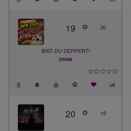
19
20
BIST DU DEPPERT!
ZWIRN
20
19