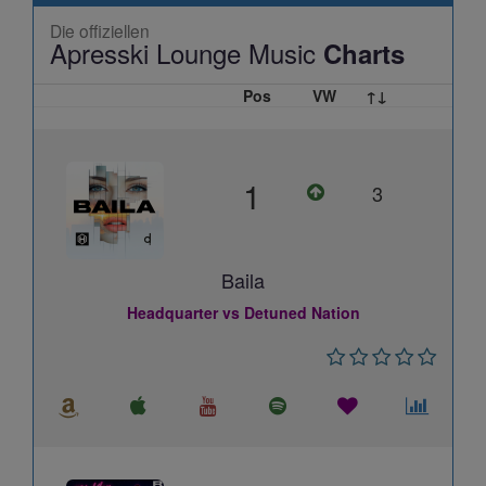
Die offiziellen
Apresski Lounge Music
Charts
Pos
VW
↑↓
1
3
Baila
Headquarter vs Detuned Nation