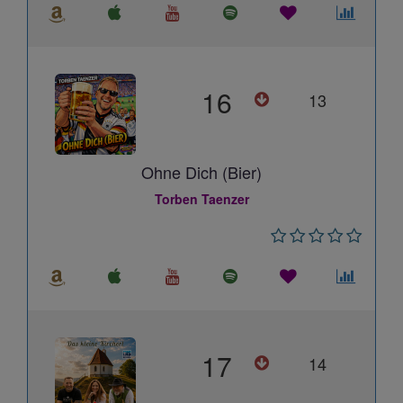
16
13
Ohne Dich (Bier)
Torben Taenzer
17
14