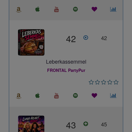
42
42
Leberkassemmel
FRONTAL PartyPur
43
45