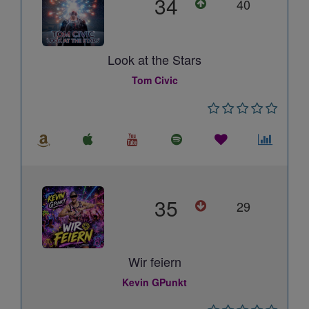
34
40
Look at the Stars
Tom Civic
35
29
Wir feiern
Kevin GPunkt