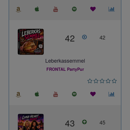
42
42
Leberkassemmel
FRONTAL PartyPur
43
45