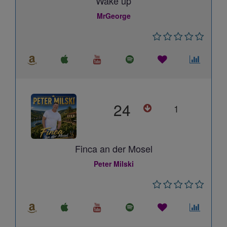
Wake up
MrGeorge
24
1
Finca an der Mosel
Peter Milski