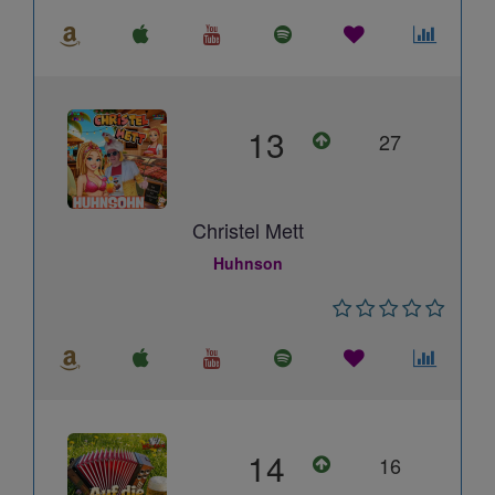
13
27
Christel Mett
Huhnson
14
16