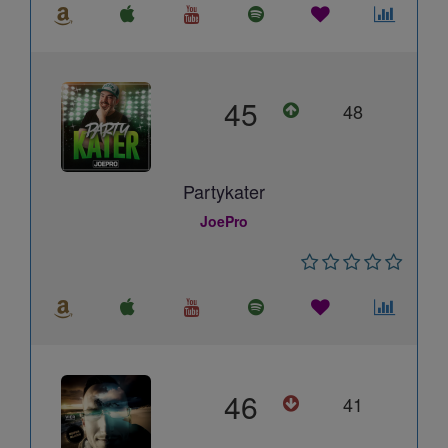
45
48
Partykater
JoePro
46
41