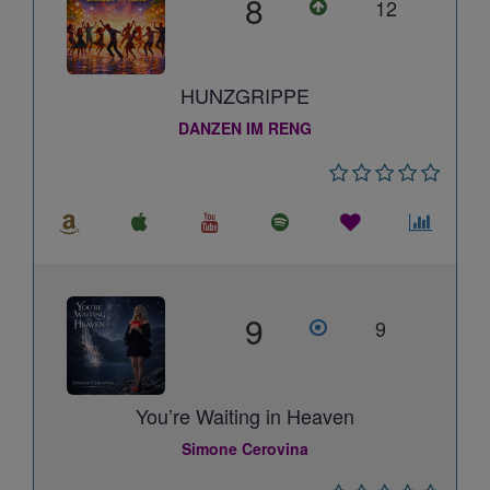
8
12
HUNZGRIPPE
DANZEN IM RENG
9
9
You’re Waiting in Heaven
Simone Cerovina