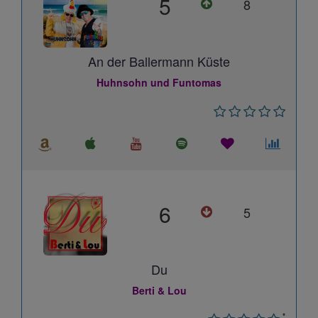
5
8
An der Ballermann Küste
Huhnsohn und Funtomas
6
5
Du
Berti & Lou
*