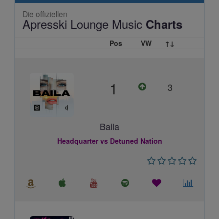
Die offiziellen
Apresski Lounge Music
Charts
Pos
VW
↑↓
1
3
Baila
Headquarter vs Detuned Nation