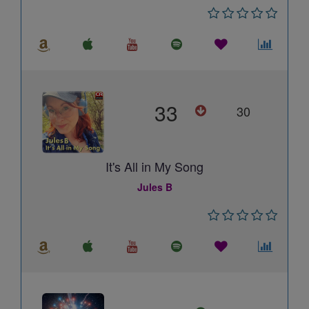
33
30
It's All in My Song
Jules B