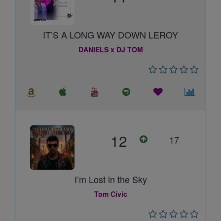
IT’S A LONG WAY DOWN LEROY
DANIELS x DJ TOM
12
17
I’m Lost in the Sky
Tom Civic