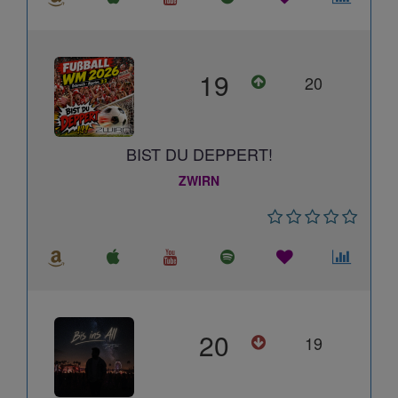
19
20
BIST DU DEPPERT!
ZWIRN
20
19