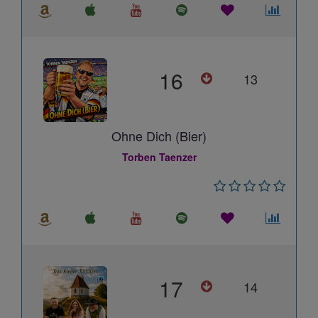
16
13
Ohne Dich (Bier)
Torben Taenzer
17
14