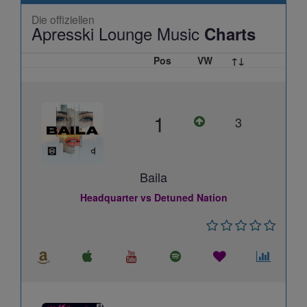
Die offiziellen
Apresski Lounge Music
Charts
Pos
VW
↑↓
1
3
Baila
Headquarter vs Detuned Nation