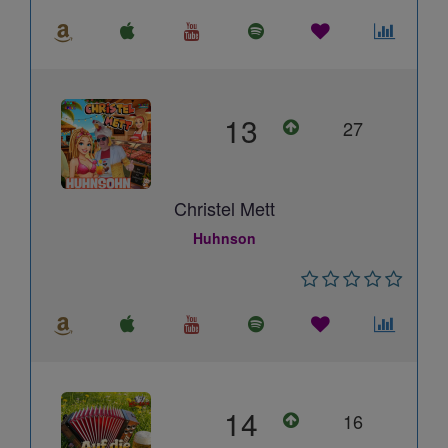
13
27
Christel Mett
Huhnson
14
16