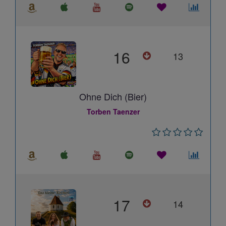
16
13
Ohne Dich (Bier)
Torben Taenzer
17
14