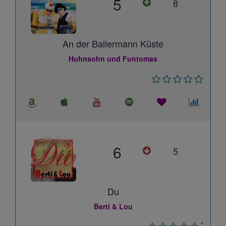
5
8
An der Ballermann Küste
Huhnsohn und Funtomas
6
5
Du
Berti & Lou
*