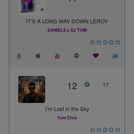
IT’S A LONG WAY DOWN LEROY
DANIELS x DJ TOM
12
17
I’m Lost in the Sky
Tom Civic