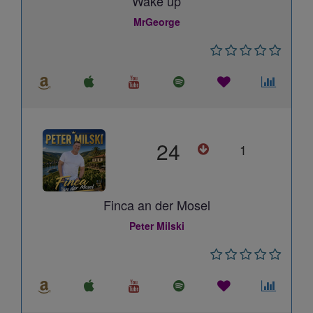
Wake up
MrGeorge
24
1
Finca an der Mosel
Peter Milski