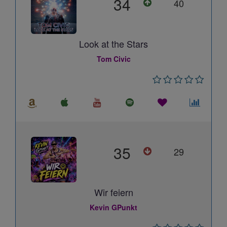
34
40
Look at the Stars
Tom Civic
35
29
Wir feiern
Kevin GPunkt