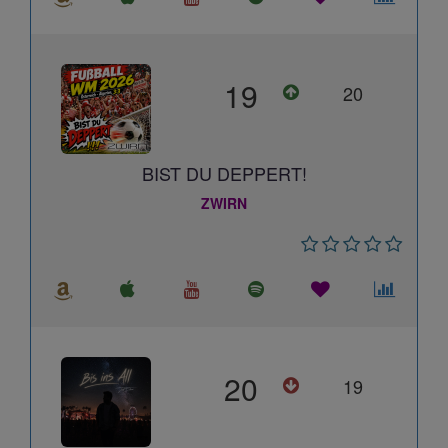
19
20
BIST DU DEPPERT!
ZWIRN
20
19