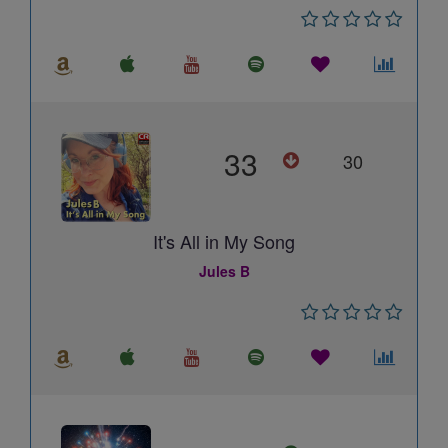
33
30
It's All in My Song
Jules B