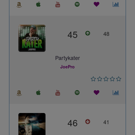
45
48
Partykater
JoePro
46
41