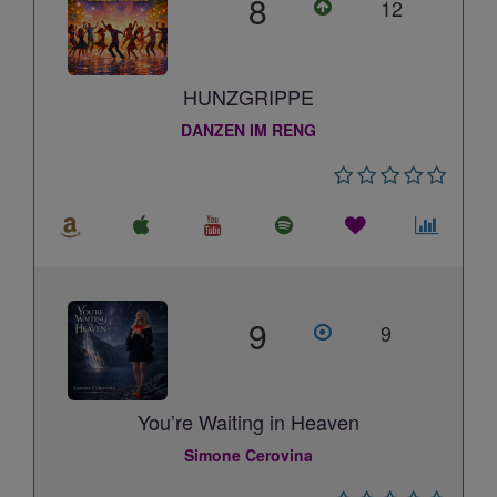
8
12
HUNZGRIPPE
DANZEN IM RENG
9
9
You’re Waiting in Heaven
Simone Cerovina