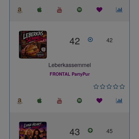
42
42
Leberkassemmel
FRONTAL PartyPur
43
45