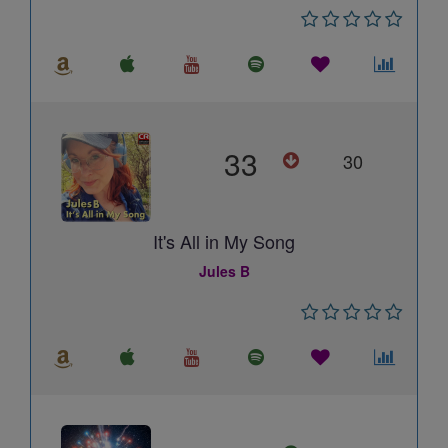
33
30
It's All in My Song
Jules B