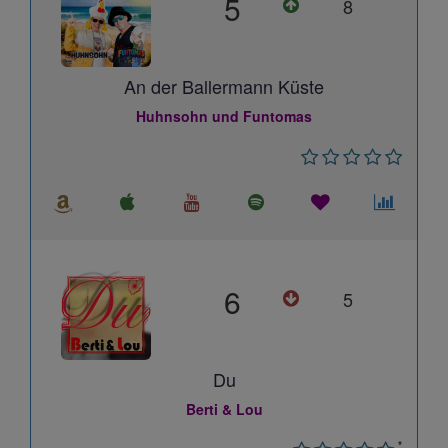
5
8
An der Ballermann Küste
Huhnsohn und Funtomas
6
5
Du
Berti & Lou
*