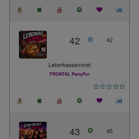
42
42
Leberkassemmel
FRONTAL PartyPur
43
45