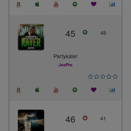
45
48
Partykater
JoePro
46
41