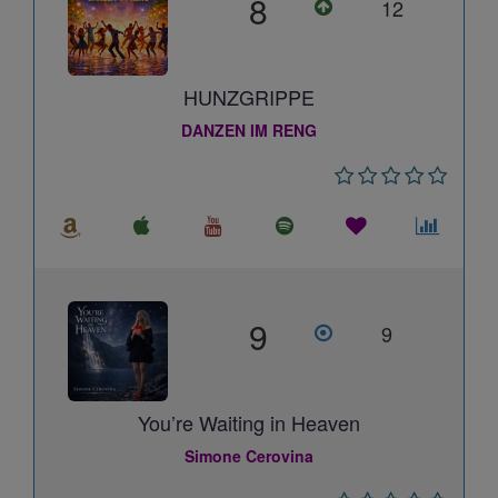
8
12
HUNZGRIPPE
DANZEN IM RENG
9
9
You’re Waiting in Heaven
Simone Cerovina