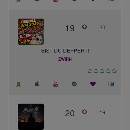
19
20
BIST DU DEPPERT!
ZWIRN
20
19