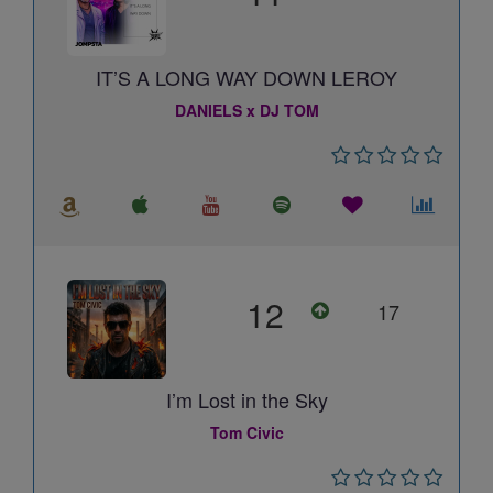
IT’S A LONG WAY DOWN LEROY
DANIELS x DJ TOM
12
17
I’m Lost in the Sky
Tom Civic