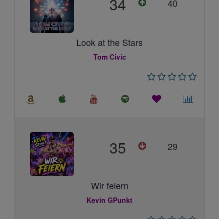
34
40
Look at the Stars
Tom Civic
35
29
Wir feiern
Kevin GPunkt