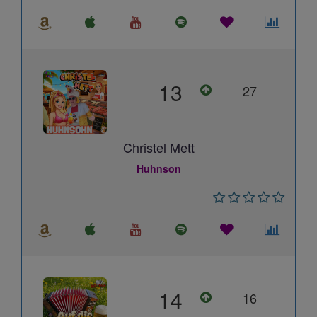
13
27
Christel Mett
Huhnson
14
16