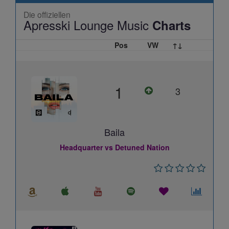
Die offiziellen
Apresski Lounge Music
Charts
Pos
VW
↑↓
1
3
Baila
Headquarter vs Detuned Nation