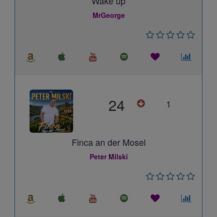
Wake up
MrGeorge
24
1
Finca an der Mosel
Peter Milski