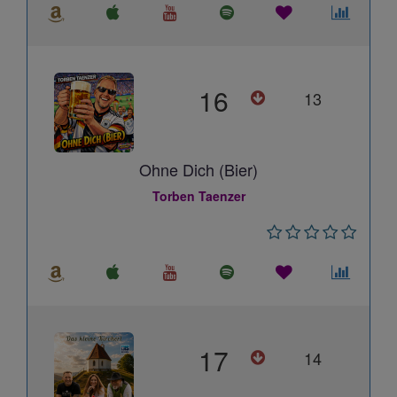
16
13
Ohne Dich (Bier)
Torben Taenzer
17
14