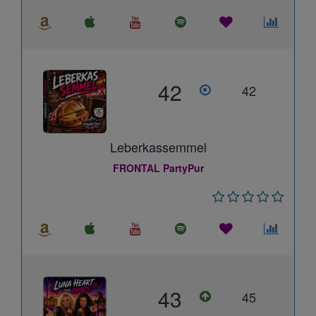
42
42
Leberkassemmel
FRONTAL PartyPur
43
45