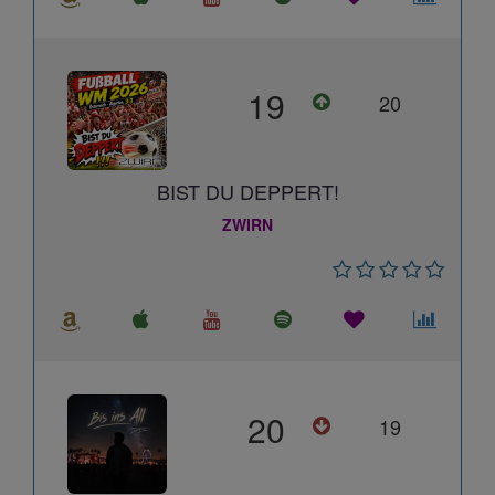
19
20
BIST DU DEPPERT!
ZWIRN
20
19