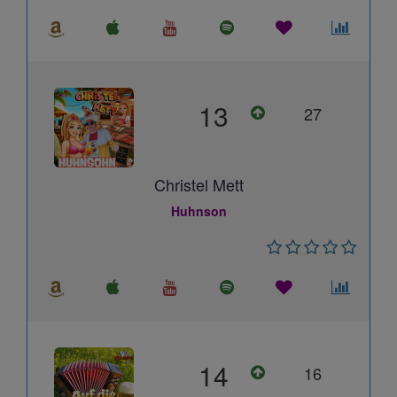
13
27
Christel Mett
Huhnson
14
16