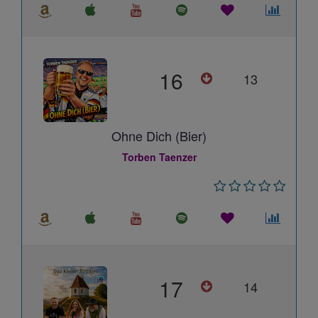
16
13
Ohne Dich (Bier)
Torben Taenzer
17
14