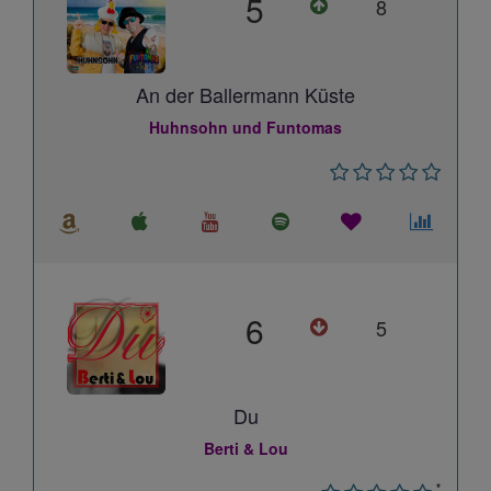
5
8
An der Ballermann Küste
Huhnsohn und Funtomas
6
5
Du
Berti & Lou
*