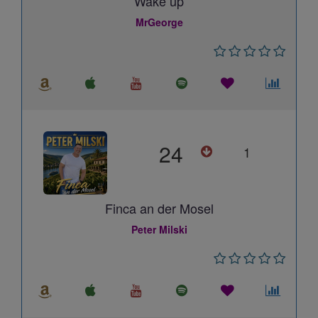
Wake up
MrGeorge
24
1
Finca an der Mosel
Peter Milski