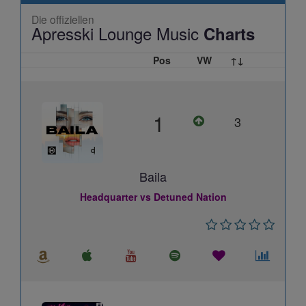
Die offiziellen
Apresski Lounge Music
Charts
Pos
VW
↑↓
1
3
Baila
Headquarter vs Detuned Nation