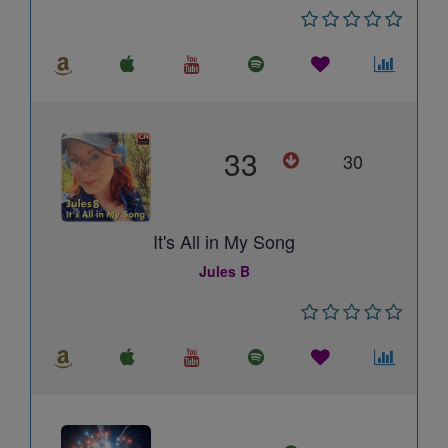
33
30
It's All in My Song
Jules B