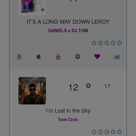
IT’S A LONG WAY DOWN LEROY
DANIELS x DJ TOM
12
17
I’m Lost in the Sky
Tom Civic