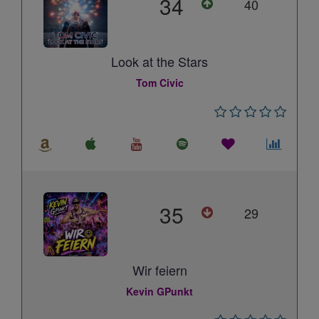
34
40
Look at the Stars
Tom Civic
35
29
Wir feiern
Kevin GPunkt