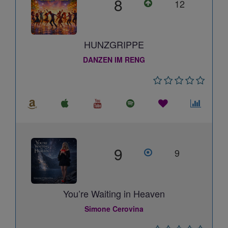
8
12
HUNZGRIPPE
DANZEN IM RENG
9
9
You’re Waiting in Heaven
Simone Cerovina