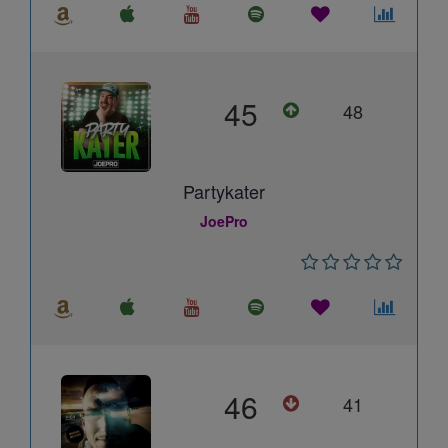
45
48
Partykater
JoePro
46
41