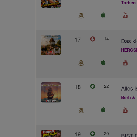
Torben
17
14
Das kl
HERGS
18
22
Alles 
Berti &
19
20
BIST 