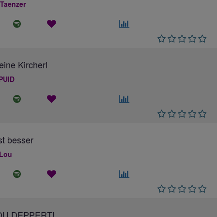
 Taenzer
eine Kircherl
PUID
ist besser
 Lou
DU DEPPERT!