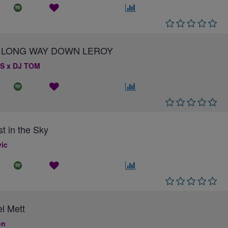
 A LONG WAY DOWN LEROY
S x DJ TOM
st in the Sky
ic
el Mett
on