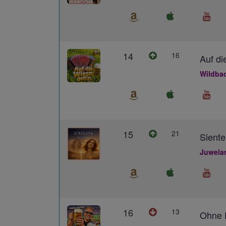
14
16
Auf di
Wildba
15
21
Siente
Juwela
16
13
Ohne D