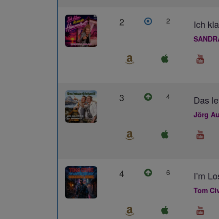
2
2
Ich kl
SANDR
3
4
Das le
Jörg Au
4
6
I’m L
Tom Civ