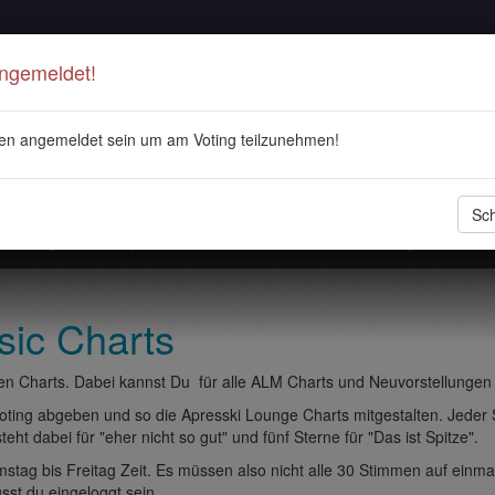
Angemeldet!
en angemeldet sein um am Voting teilzunehmen!
Sch
stellungen
Playlisten
ALM Radio
Veranstaltungen
DJ 
sic Charts
n Charts. Dabei kannst Du für alle ALM Charts und Neuvorstellungen
ting abgeben und so die Apresski Lounge Charts mitgestalten. Jeder
eht dabei für "eher nicht so gut" und fünf Sterne für "Das ist Spitze".
tag bis Freitag Zeit. Es müssen also nicht alle 30 Stimmen auf einma
t du eingeloggt sein.