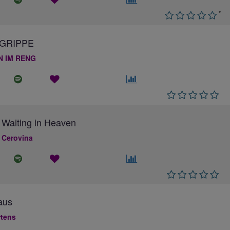
*
GRIPPE
N IM RENG
 Waiting in Heaven
 Cerovina
aus
rtens