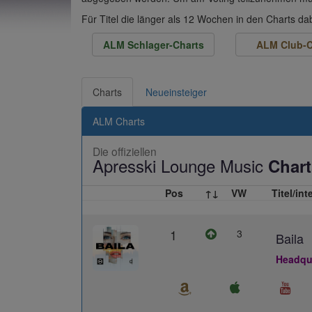
Für Titel die länger als 12 Wochen in den Charts d
ALM Schlager-Charts
ALM Club-C
Charts
Neueinsteiger
ALM Charts
Die offiziellen
Apresski Lounge Music
Chart
Pos
↑↓
VW
Titel/int
1
3
Baila
Headqua