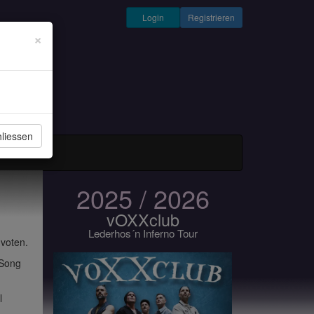
Login
Registrieren
×
liessen
und Musiker
2025 / 2026
vOXXclub
Lederhos´n Inferno Tour
 voten.
 Song
l