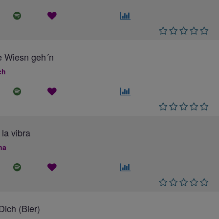
e Wiesn geh´n
ch
 la vibra
na
ich (Bier)