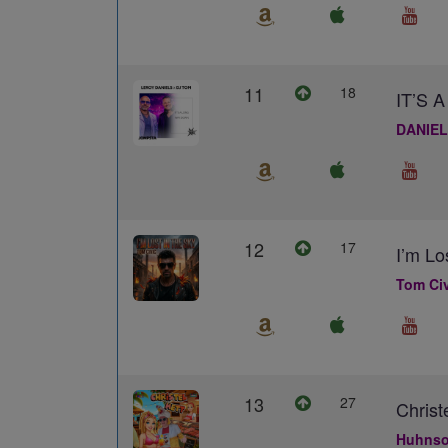
11
18
IT’S
DANIEL
12
17
I’m Lo
Tom Civ
13
27
Christ
Huhns