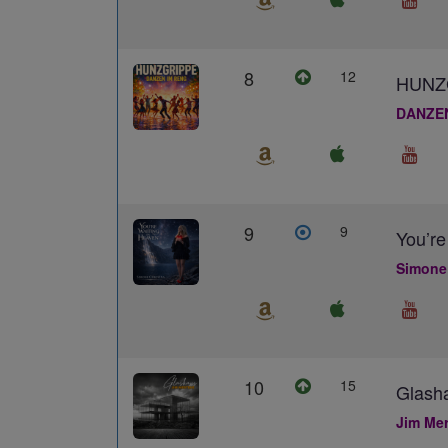
8
12
HUNZ
DANZE
9
9
You’re
Simone
10
15
Glash
Jim Me