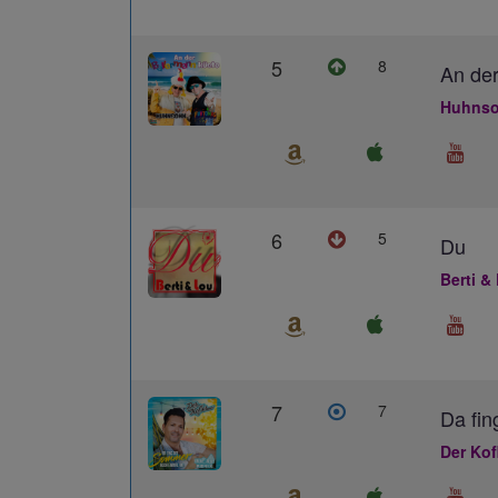
5
8
An der
Huhnso
6
5
Du
Berti &
7
7
Da fin
Der Kof