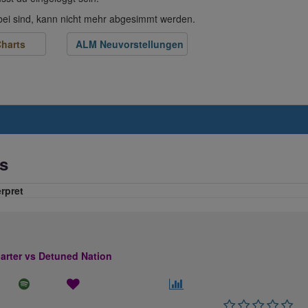
abei sind, kann nicht mehr abgesimmt werden.
harts
ALM Neuvorstellungen
s
erpret
rter vs Detuned Nation