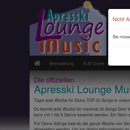
Nicht 
Sie müss
Bemusterung
ALM Charts
Neuvor
Die offiziellen
Apresski Lounge Mu
Tippe jede Woche für Deine TOP 30 Songs in unsere
Du kannst jede Woche für maximal 30 Songs Dein Vo
kann mit 1 bis 5 Sterne bewertet werden. Ein Stern st
Für Deine Votings hast du die ganze Woche von Sams
abgegeben werden. Um am Voting teilzunehmen muss