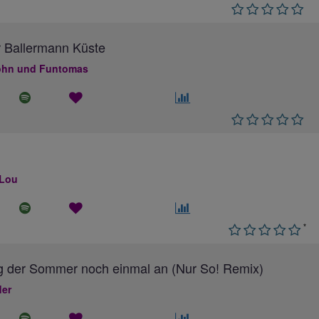
 Ballermann Küste
hn und Funtomas
 Lou
*
g der Sommer noch einmal an (Nur So! Remix)
ler