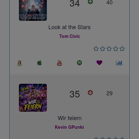
34
40
Look at the Stars
Tom Civic
35
29
Wir feiern
Kevin GPunkt