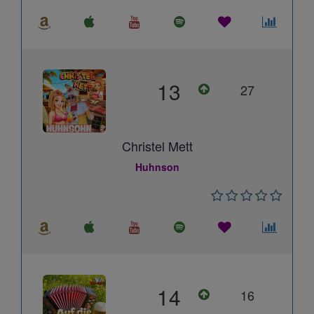
13
27
Christel Mett
Huhnson
14
16