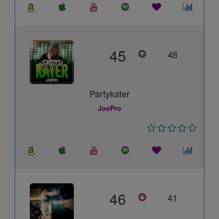
45
48
Partykater
JoePro
46
41