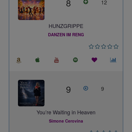
8
12
HUNZGRIPPE
DANZEN IM RENG
9
9
You’re Waiting in Heaven
Simone Cerovina