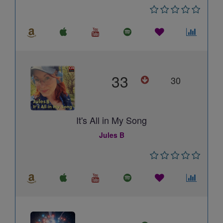
33
30
It's All in My Song
Jules B