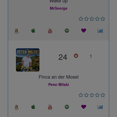
Wake up
MrGeorge
24
1
Finca an der Mosel
Peter Milski