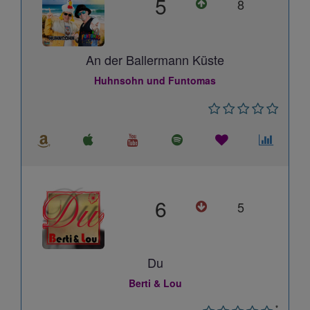
5
8
An der Ballermann Küste
Huhnsohn und Funtomas
6
5
Du
Berti & Lou
*