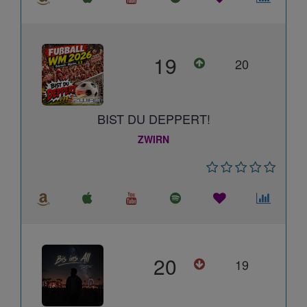
19
20
BIST DU DEPPERT!
ZWIRN
20
19