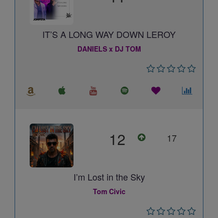
IT’S A LONG WAY DOWN LEROY
DANIELS x DJ TOM
12
17
I’m Lost in the Sky
Tom Civic