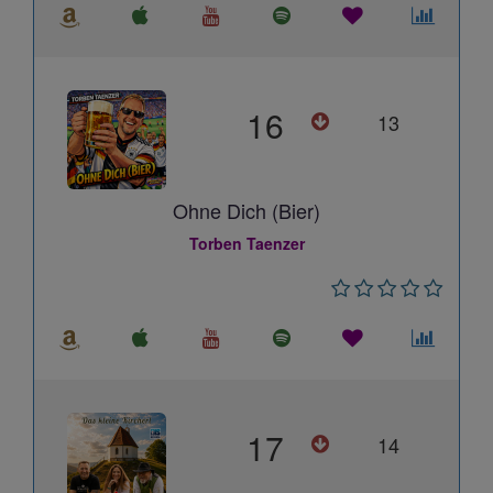
16
13
Ohne Dich (Bier)
Torben Taenzer
17
14