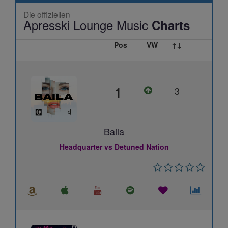
Die offiziellen
Apresski Lounge Music
Charts
Pos
VW
↑↓
1
3
Baila
Headquarter vs Detuned Nation