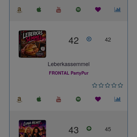
42
42
Leberkassemmel
FRONTAL PartyPur
43
45