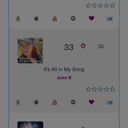
33
30
It's All in My Song
Jules B