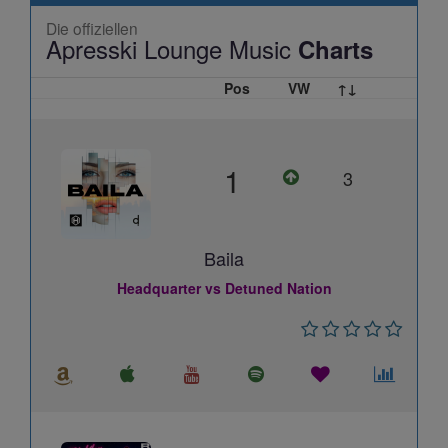
Die offiziellen
Apresski Lounge Music
Charts
Pos
VW
↑↓
1
3
Baila
Headquarter vs Detuned Nation