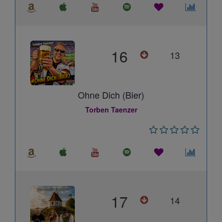
16
13
Ohne Dich (Bier)
Torben Taenzer
17
14