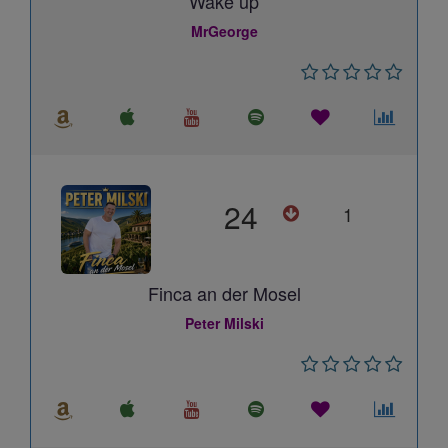
Wake up
MrGeorge
24
1
Finca an der Mosel
Peter Milski