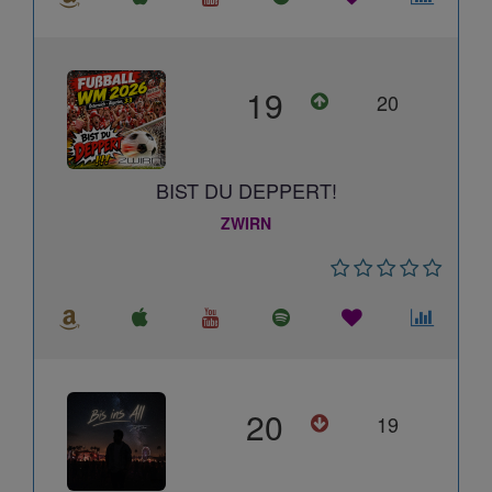
19
20
BIST DU DEPPERT!
ZWIRN
20
19