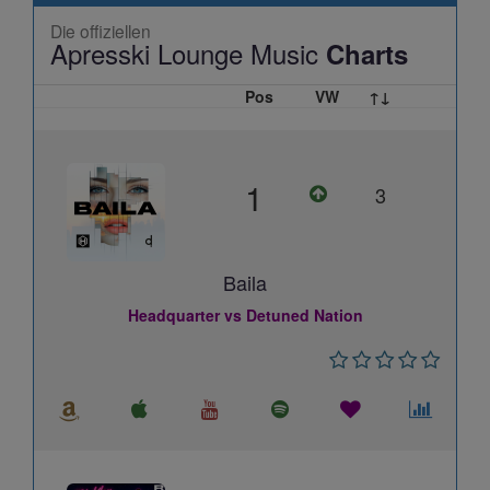
Die offiziellen
Apresski Lounge Music
Charts
Pos
VW
↑↓
1
3
Baila
Headquarter vs Detuned Nation