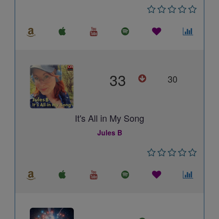
33
30
It's All in My Song
Jules B