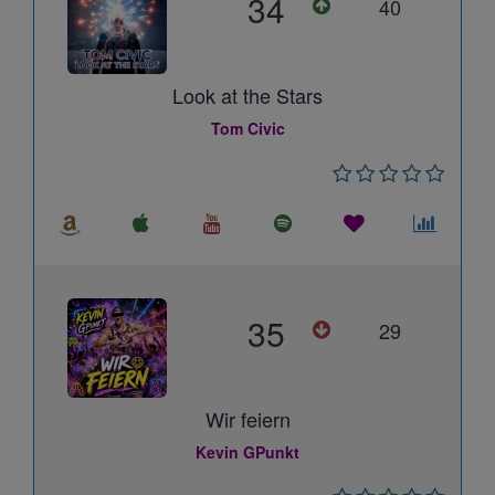
34
40
Look at the Stars
Tom Civic
35
29
Wir feiern
Kevin GPunkt