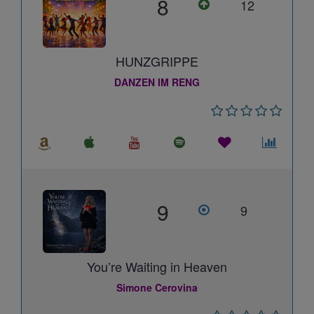
8
12
HUNZGRIPPE
DANZEN IM RENG
9
9
You’re Waiting in Heaven
Simone Cerovina