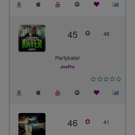
45
48
Partykater
JoePro
46
41