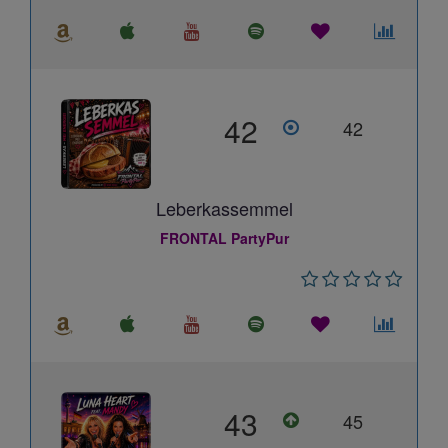
42
42
Leberkassemmel
FRONTAL PartyPur
43
45