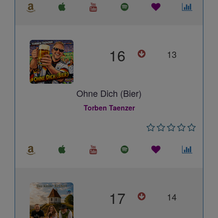
16
13
Ohne Dich (Bier)
Torben Taenzer
17
14