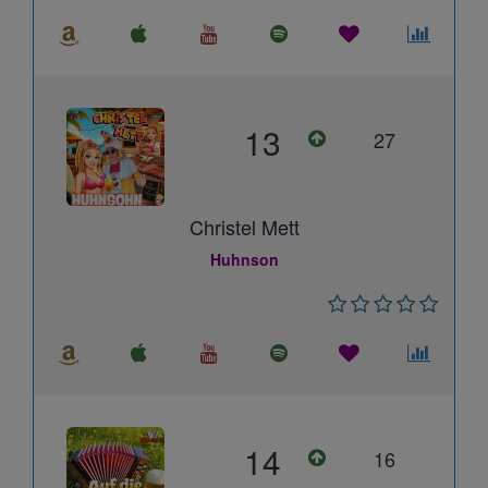
13
27
Christel Mett
Huhnson
14
16