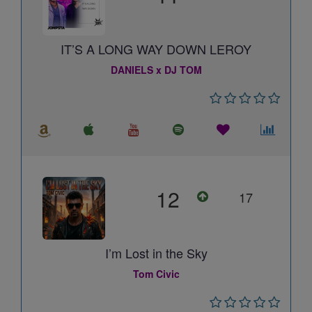
IT’S A LONG WAY DOWN LEROY
DANIELS x DJ TOM
12
17
I’m Lost in the Sky
Tom Civic