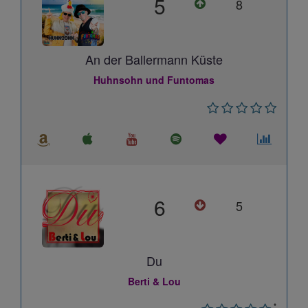
5
8
An der Ballermann Küste
Huhnsohn und Funtomas
6
5
Du
Berti & Lou
*