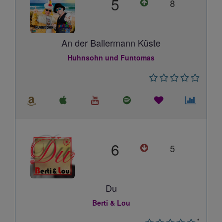
5
8
An der Ballermann Küste
Huhnsohn und Funtomas
6
5
Du
Berti & Lou
*