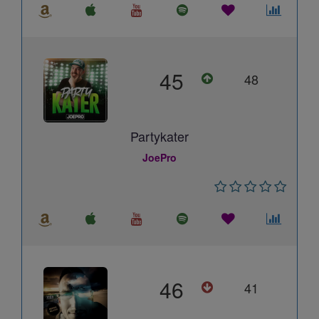
45
48
Partykater
JoePro
46
41