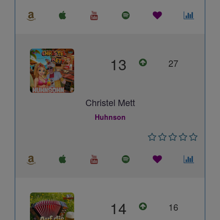
13
27
Christel Mett
Huhnson
14
16