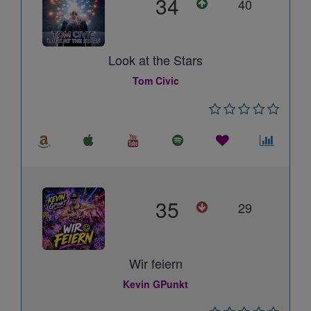
34
40
Look at the Stars
Tom Civic
35
29
Wir feiern
Kevin GPunkt