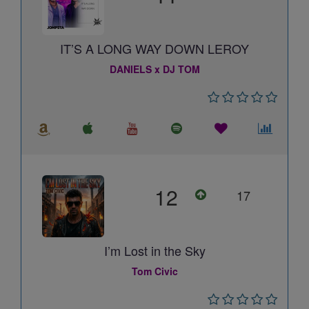
IT’S A LONG WAY DOWN LEROY
DANIELS x DJ TOM
12
17
I’m Lost in the Sky
Tom Civic