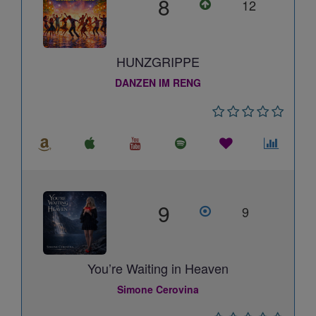
8
12
HUNZGRIPPE
DANZEN IM RENG
9
9
You’re Waiting in Heaven
Simone Cerovina