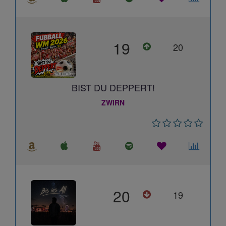
19
20
BIST DU DEPPERT!
ZWIRN
20
19