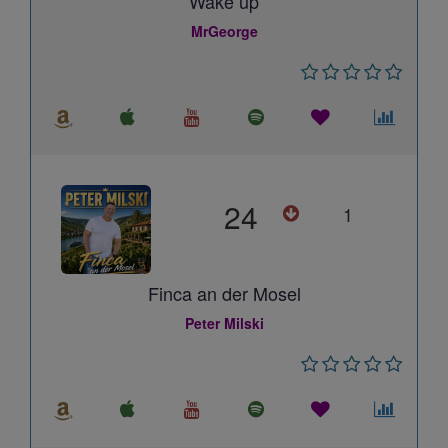
Wake up
MrGeorge
24
1
Finca an der Mosel
Peter Milski