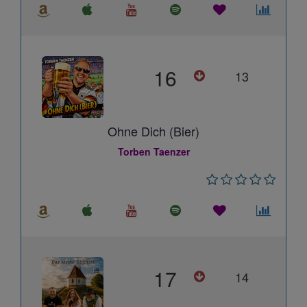
16
13
Ohne Dich (Bier)
Torben Taenzer
17
14