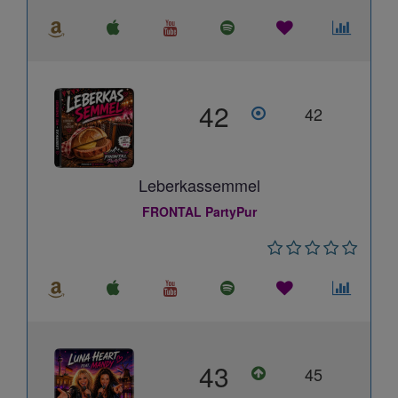
42
42
Leberkassemmel
FRONTAL PartyPur
43
45