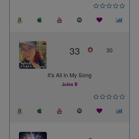
33
30
It's All in My Song
Jules B