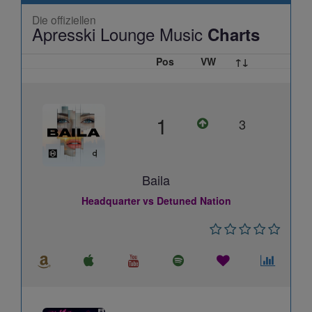
Die offiziellen
Apresski Lounge Music
Charts
Pos
VW
↑↓
1
3
Baila
Headquarter vs Detuned Nation