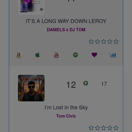
IT’S A LONG WAY DOWN LEROY
DANIELS x DJ TOM
12
17
I’m Lost in the Sky
Tom Civic