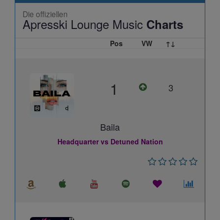
Die offiziellen
Apresski Lounge Music
Charts
Pos
VW
↑↓
1
3
Baila
Headquarter vs Detuned Nation