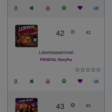
42
42
Leberkassemmel
FRONTAL PartyPur
43
45