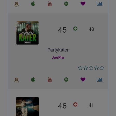
45
48
Partykater
JoePro
46
41