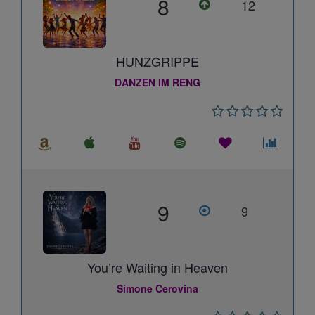
8
12
HUNZGRIPPE
DANZEN IM RENG
9
9
You’re Waiting in Heaven
Simone Cerovina