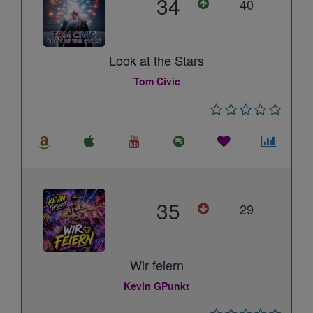
34
40
Look at the Stars
Tom Civic
35
29
Wir feiern
Kevin GPunkt