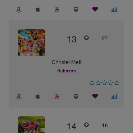
13
27
Christel Mett
Huhnson
14
16