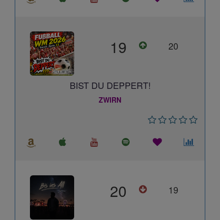
19
20
BIST DU DEPPERT!
ZWIRN
20
19