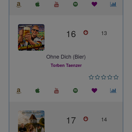
16
13
Ohne Dich (Bier)
Torben Taenzer
17
14