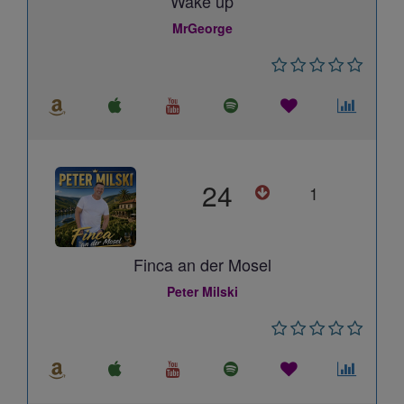
Wake up
MrGeorge
24
1
Finca an der Mosel
Peter Milski