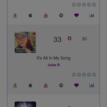
33
30
It's All in My Song
Jules B