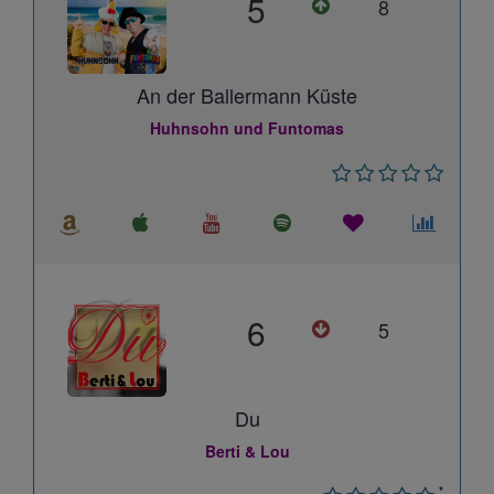
5
8
An der Ballermann Küste
Huhnsohn und Funtomas
6
5
Du
Berti & Lou
*