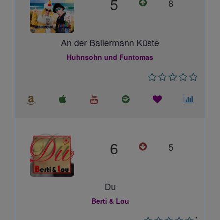
5
8
An der Ballermann Küste
Huhnsohn und Funtomas
6
5
Du
Berti & Lou
*