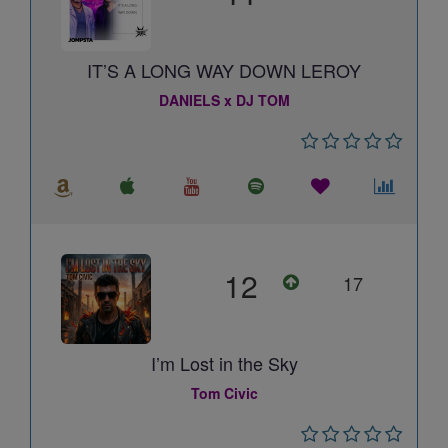
IT’S A LONG WAY DOWN LEROY
DANIELS x DJ TOM
12
17
I’m Lost in the Sky
Tom Civic