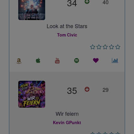
34
40
Look at the Stars
Tom Civic
35
29
Wir feiern
Kevin GPunkt