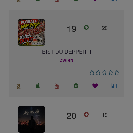
19
20
BIST DU DEPPERT!
ZWIRN
20
19