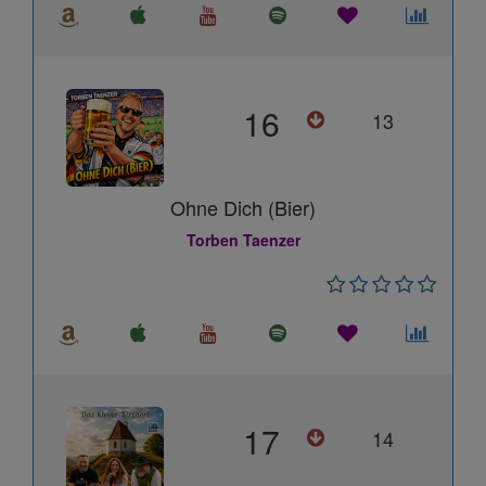
16
13
Ohne Dich (Bier)
Torben Taenzer
17
14