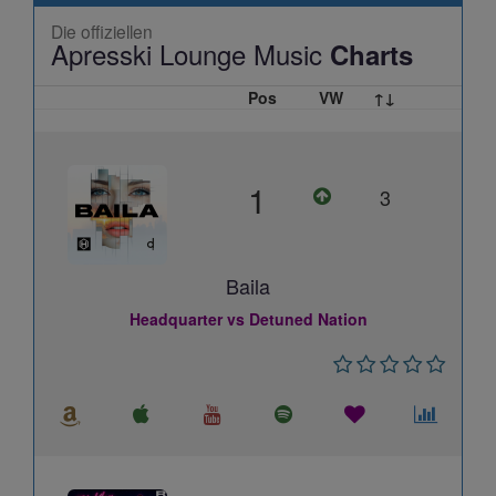
Die offiziellen
Apresski Lounge Music
Charts
Pos
VW
↑↓
1
3
Baila
Headquarter vs Detuned Nation