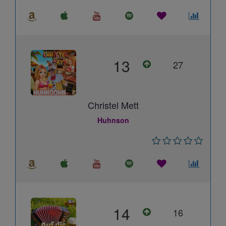
13
27
Christel Mett
Huhnson
14
16