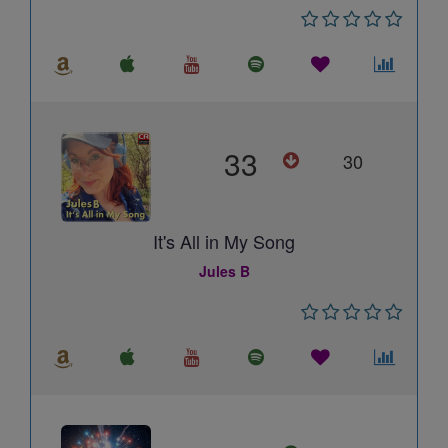
33
30
It's All in My Song
Jules B