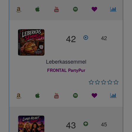
42
42
Leberkassemmel
FRONTAL PartyPur
43
45