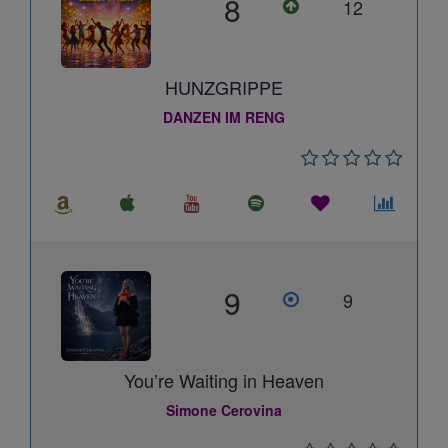
8
12
HUNZGRIPPE
DANZEN IM RENG
9
9
You’re Waiting in Heaven
Simone Cerovina