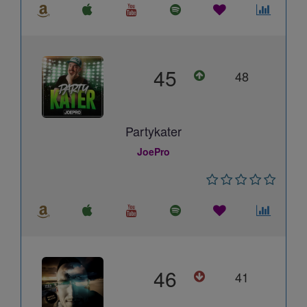
45
48
Partykater
JoePro
46
41