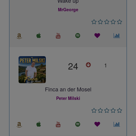
Wake up
MrGeorge
24
1
Finca an der Mosel
Peter Milski