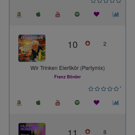
10
2
Wir Trinken Eierlikör (Partymix)
Franz Börder
*
11
8