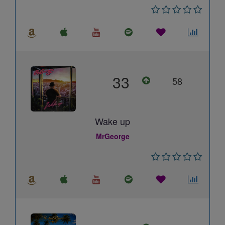
33
58
Wake up
MrGeorge