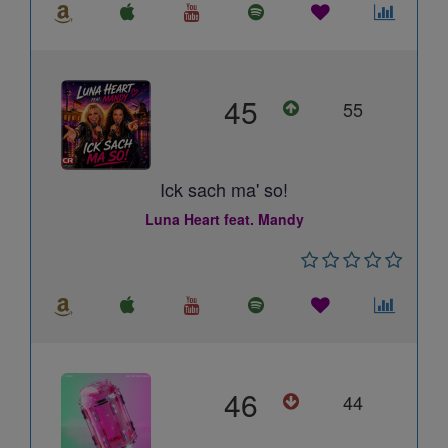
45
55
Ick sach ma' so!
Luna Heart feat. Mandy
46
44