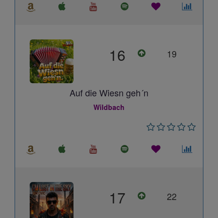
16
19
Auf die Wiesn geh´n
Wildbach
17
22