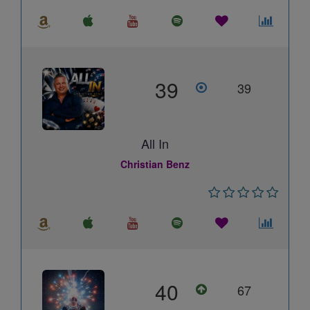
39
39
All In
Christian Benz
40
67