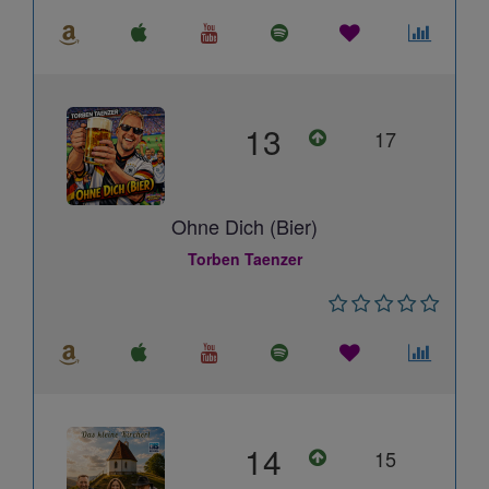
13
17
Ohne Dich (Bier)
Torben Taenzer
14
15