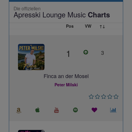
Die offiziellen
Apresski Lounge Music
Charts
Pos
VW
↑↓
1
3
Finca an der Mosel
Peter Milski