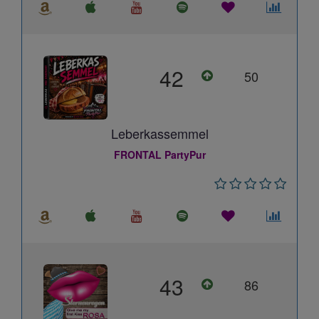
42
50
Leberkassemmel
FRONTAL PartyPur
43
86