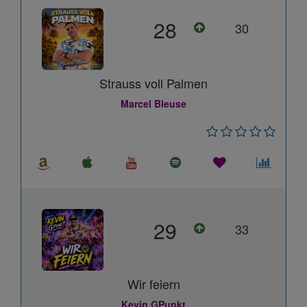
28
30
Strauss voll Palmen
Marcel Bleuse
29
33
Wir feiern
Kevin GPunkt