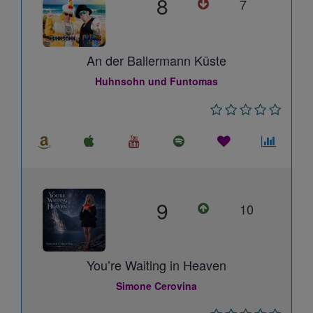
8
7
An der Ballermann Küste
Huhnsohn und Funtomas
9
10
You’re Waiting in Heaven
Simone Cerovina