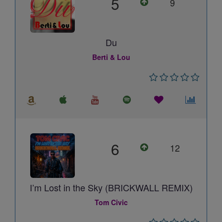
5
9
Du
Berti & Lou
6
12
I’m Lost in the Sky (BRICKWALL REMIX)
Tom Civic